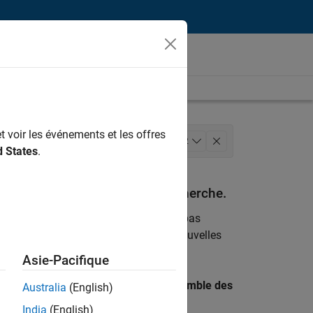
t voir les événements et les offres
ces marketing
+
2
d States
.
espondant à vos critères de recherche.
emploi
. Si malgré tout vous ne trouvez pas
ents
pour vous tenir au courant des nouvelles
Asie-Pacifique
 recherche par lieu pour trouver l’ensemble des
Australia
(English)
India
(English)