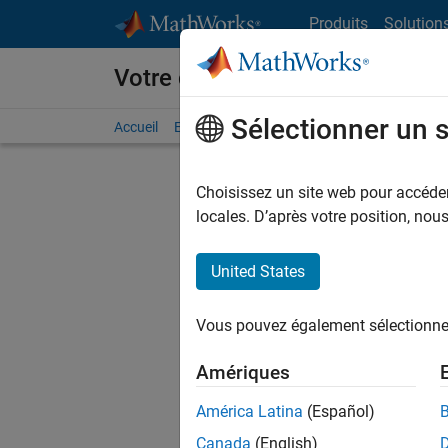
Passer au contenu
Produits
Solution
Votre carrière chez MathWorks
Sélectionner un 
Accueil
Explorer nos opportunités
Adresses de no
Choisissez un site web pour accéder 
FILTRER
locales. D’après votre position, no
United States
Actuell
Vous pou
Vous pouvez également sélectionner 
d'offre q
opportun
Amériques
Les desc
América Latina
(Español)
opportun
Canada
(English)