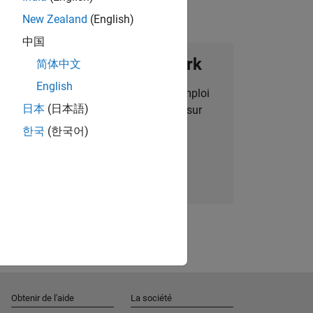
New Zealand
(English)
中国
ignez notre Talent Network
简体中文
English
des alertes pour des opportunités d'emploi
日本
(日本語)
alisées, des articles et des actualités sur
l'entreprise.
한국
(한국어)
Nous rejoindre
Obtenir de l'aide
La société