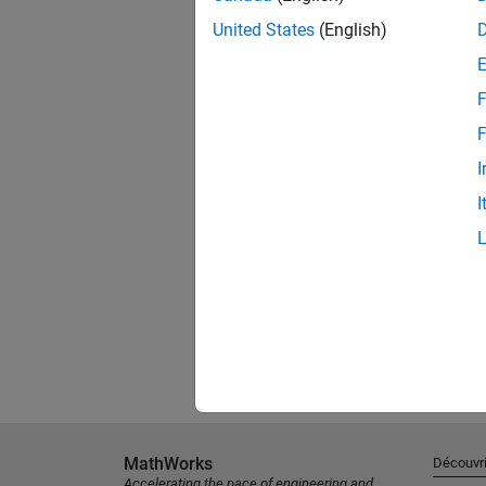
United States
(English)
F
F
I
I
MathWorks
Découvri
Accelerating the pace of engineering and