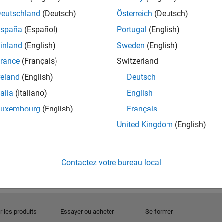
Deutschland
(Deutsch)
Österreich
(Deutsch)
España
(Español)
Portugal
(English)
Rejo
inland
(English)
Sweden
(English)
rance
(Français)
Switzerland
Recevez 
reland
(English)
Deutsch
personn
talia
(Italiano)
English
Luxembourg
(English)
Français
United Kingdom
(English)
Contactez votre bureau local
r les produits
Essayer ou acheter
Se former