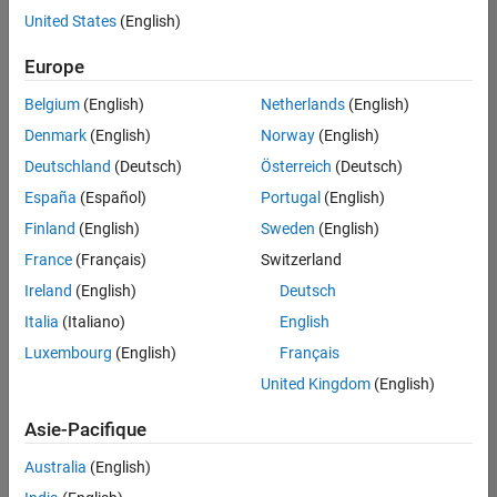
offre
United States
(English)
d'emploi
disponible
Europe
correspondant
à vos
Belgium
(English)
Netherlands
(English)
critères
Denmark
(English)
Norway
(English)
de
recherche.
Deutschland
(Deutsch)
Österreich
(Deutsch)
Vous
España
(Español)
Portugal
(English)
pouvez
Finland
(English)
Sweden
(English)
élargir
France
(Français)
Switzerland
votre
recherche
Ireland
(English)
Deutsch
ou
Italia
(Italiano)
English
afficher
Luxembourg
(English)
Français
l’ensemble
des
United Kingdom
(English)
offres
Asie-Pacifique
d'emploi
.
Si
Australia
(English)
malgré