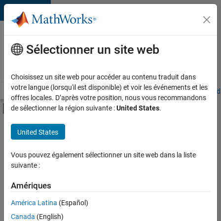
Passer au contenu
Votre
carrière
Sélectionner un site web
chez
MathWorks
Choisissez un site web pour accéder au contenu traduit dans
votre langue (lorsqu'il est disponible) et voir les événements et les
Accueil
Explorer nos opportunités
Adresses de nos bureaux
Étudi
offres locales. D’après votre position, nous vous recommandons
Activer/désactiver l'affichage du menu d
de sélectionner la région suivante :
United States
.
Contenu principal
FILTRER PAR
United States
Ventes commerciales
+
3
Opérations commerciales
Vous pouvez également sélectionner un site web dans la liste
suivante :
Communication marketing
Services marketing
Amériques
Actuellement,
América Latina
(Español)
il n’y a
Canada
(English)
aucune