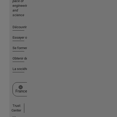
pace of
engineering
and
science
Découvrir les produits
Essayer ou acheter
Se former
Obtenir de l'aide
La société
Sélectionner un site web
France
Trust
Center