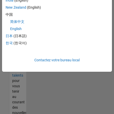
India
(English)
tout
vous
New Zealand
(English)
ne
中国
trouvez
简体中文
pas
d'offre
English
qui
日本
(日本語)
corresponde
한국
(한국어)
à vos
qualifications,
rejoignez
notre
Contactez votre bureau local
réseau
de
talents
pour
vous
tenir
au
courant
des
nouvelles