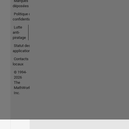
Marques
déposées
Politique de
confidentialité
Lutte
anti-
piratage
Statut des
applications
Contacts
locaux
© 1994-
2026
The
MathWorks,
Inc.