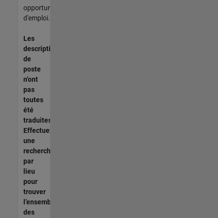
opportunités
d'emploi.
Les
descriptions
de
poste
n’ont
pas
toutes
été
traduites.
Effectuez
une
recherche
par
lieu
pour
trouver
l’ensemble
des