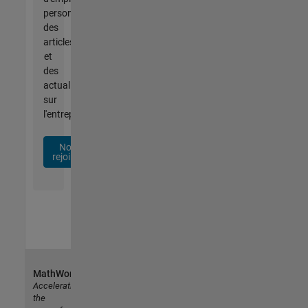
personnalisées,
des
articles
et
des
actualités
sur
l'entreprise.
Nous
rejoindre
MathWorks
Accelerating
the