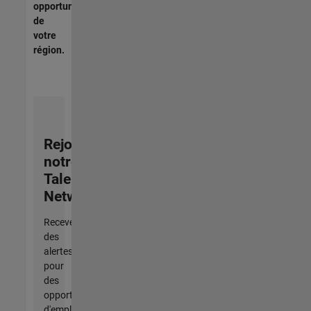
opportunités
de
votre
région.
Rejoignez
notre
Talent
Network
Recevez
des
alertes
pour
des
opportunités
d'emploi