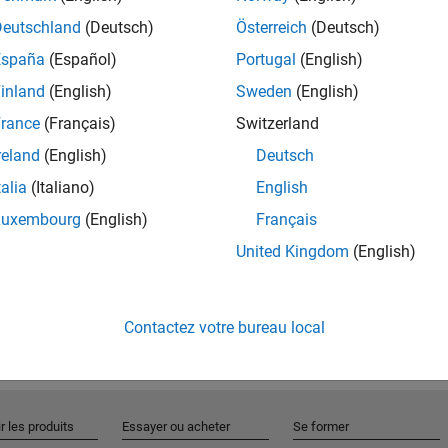
Deutschland
(Deutsch)
Österreich
(Deutsch)
España
(Español)
Portugal
(English)
Rejo
inland
(English)
Sweden
(English)
rance
(Français)
Switzerland
Recevez 
reland
(English)
Deutsch
personn
talia
(Italiano)
English
Luxembourg
(English)
Français
United Kingdom
(English)
Contactez votre bureau local
r les produits
Essayer ou acheter
Se former