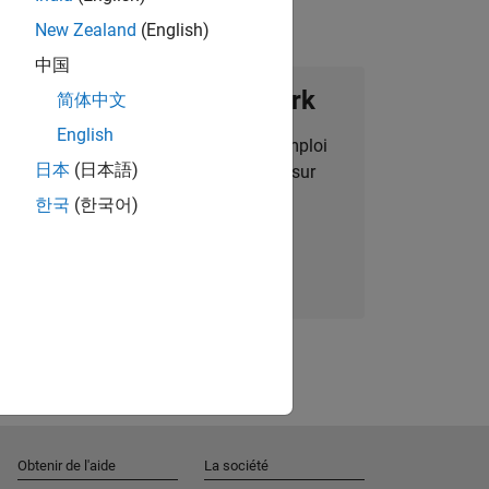
New Zealand
(English)
中国
ignez notre Talent Network
简体中文
English
des alertes pour des opportunités d'emploi
日本
(日本語)
alisées, des articles et des actualités sur
l'entreprise.
한국
(한국어)
Nous rejoindre
Obtenir de l'aide
La société