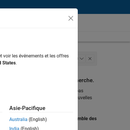
t voir les événements et les offres
rnes
Opérations commerciales
+
3
d States
.
s
espondant à vos critères de recherche.
emploi
. Si malgré tout vous ne trouvez pas
ents
pour vous tenir au courant des nouvelles
Asie-Pacifique
 recherche par lieu pour trouver l’ensemble des
Australia
(English)
India
(English)