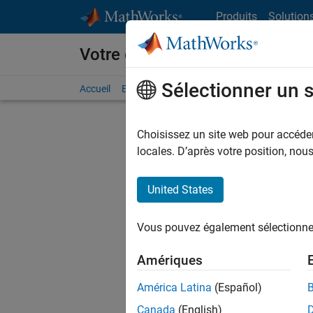
Passer au contenu
Produits
Solution
Votre carrière chez MathWorks
Sélectionner un 
Accueil
Explorer nos opportunités
Adresses de no
Choisissez un site web pour accéder 
FILTRER
locales. D’après votre position, no
United States
Actuell
Vous pou
Vous pouvez également sélectionner 
d'offre q
opportun
Amériques
Les desc
América Latina
(Español)
opportun
Canada
(English)