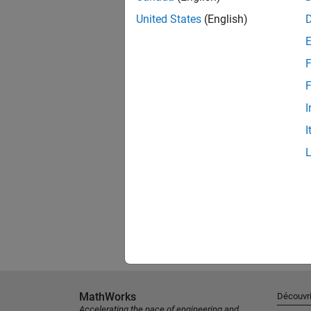
United States
(English)
F
F
I
I
MathWorks
Découvri
Accelerating the pace of engineering and