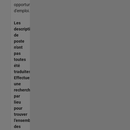
opportunités
d'emploi.
Les
descriptions
de
poste
n’ont
pas
toutes
été
traduites.
Effectuez
une
recherche
par
lieu
pour
trouver
l’ensemble
des