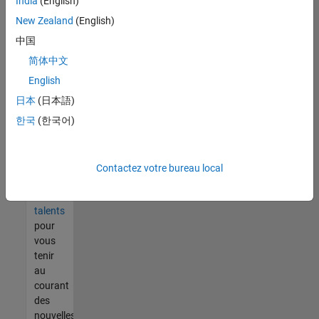
India
(English)
tout
vous
New Zealand
(English)
ne
中国
trouvez
简体中文
pas
d'offre
English
qui
日本
(日本語)
corresponde
한국
(한국어)
à vos
qualifications,
rejoignez
notre
Contactez votre bureau local
réseau
de
talents
pour
vous
tenir
au
courant
des
nouvelles