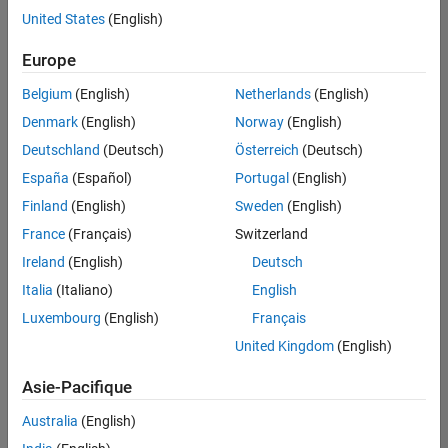
offre
United States
(English)
d'emploi
disponible
Europe
correspondant
à vos
Belgium
(English)
Netherlands
(English)
critères
Denmark
(English)
Norway
(English)
de
recherche.
Deutschland
(Deutsch)
Österreich
(Deutsch)
Vous
España
(Español)
Portugal
(English)
pouvez
Finland
(English)
Sweden
(English)
élargir
France
(Français)
Switzerland
votre
recherche
Ireland
(English)
Deutsch
ou
Italia
(Italiano)
English
afficher
Luxembourg
(English)
Français
l’ensemble
des
United Kingdom
(English)
offres
Asie-Pacifique
d'emploi
.
Si
Australia
(English)
malgré