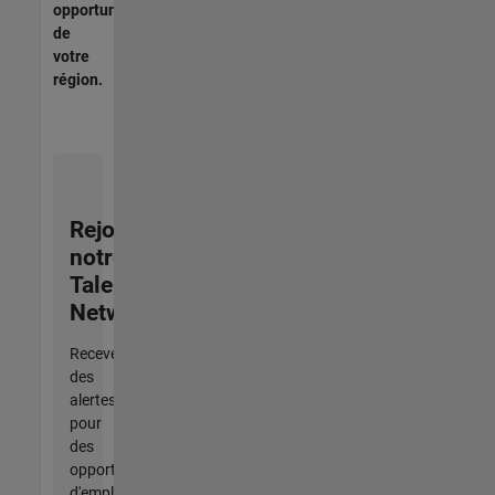
opportunités
de
votre
région.
Rejoignez
notre
Talent
Network
Recevez
des
alertes
pour
des
opportunités
d'emploi