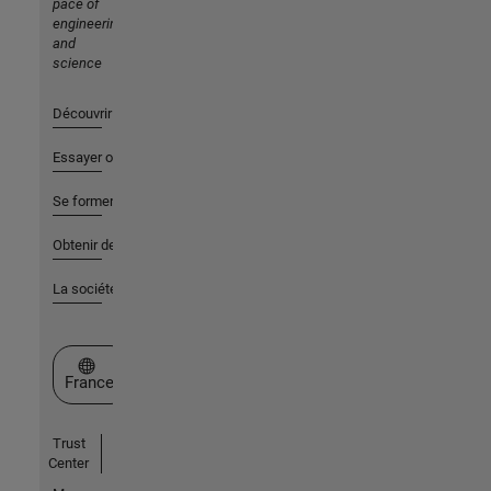
pace of
engineering
and
science
Découvrir les produits
Essayer ou acheter
Se former
Obtenir de l'aide
La société
Sélectionner un site web
France
Trust
Center