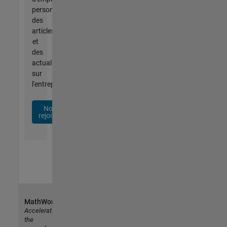
personnalisées,
des
articles
et
des
actualités
sur
l'entreprise.
Nous
rejoindre
MathWorks
Accelerating
the