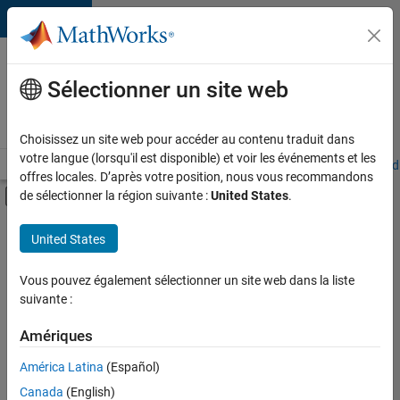
Passer au contenu
Votre
carrière
Sélectionner un site web
chez
MathWorks
Choisissez un site web pour accéder au contenu traduit dans
votre langue (lorsqu'il est disponible) et voir les événements et les
Accueil
Explorer nos opportunités
Adresses de nos bureaux
Étudi
offres locales. D’après votre position, nous vous recommandons
Activer/désactiver l'affichage du menu d
de sélectionner la région suivante :
United States
.
Contenu principal
FILTRER PAR
United States
Ventes commerciales
+
3
Ventes internes
Vous pouvez également sélectionner un site web dans la liste
suivante :
Ressources humaines
Services administratifs
Amériques
Actuellement,
América Latina
(Español)
il n’y a
Canada
(English)
aucune