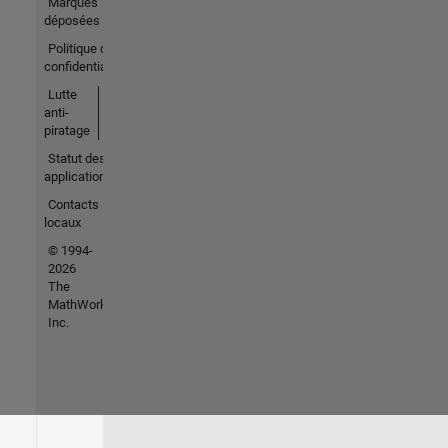
Marques
déposées
Politique de
confidentialité
Lutte
anti-
piratage
Statut des
applications
Contacts
locaux
© 1994-
2026
The
MathWorks,
Inc.