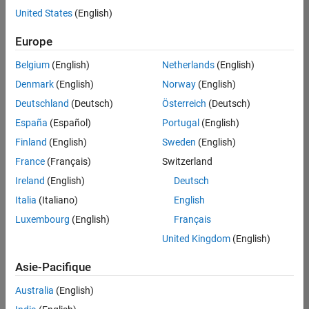
offre
United States
(English)
d'emploi
disponible
Europe
correspondant
à vos
Belgium
(English)
Netherlands
(English)
critères
Denmark
(English)
Norway
(English)
de
recherche.
Deutschland
(Deutsch)
Österreich
(Deutsch)
Vous
España
(Español)
Portugal
(English)
pouvez
Finland
(English)
Sweden
(English)
élargir
France
(Français)
Switzerland
votre
recherche
Ireland
(English)
Deutsch
ou
Italia
(Italiano)
English
afficher
Luxembourg
(English)
Français
l’ensemble
des
United Kingdom
(English)
offres
Asie-Pacifique
d'emploi
.
Si
Australia
(English)
malgré