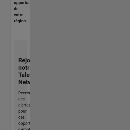
opportunités
de
votre
région.
Rejoignez
notre
Talent
Network
Recevez
des
alertes
pour
des
opportunités
d'emploi