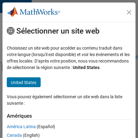
Passer au contenu
Votre
carrière
Sélectionner un site web
chez
MathWorks
Choisissez un site web pour accéder au contenu traduit dans
votre langue (lorsqu'il est disponible) et voir les événements et les
Accueil
Explorer nos opportunités
Adresses de nos bureaux
Étudi
offres locales. D’après votre position, nous vous recommandons
Activer/désactiver l'affichage du menu d
de sélectionner la région suivante :
United States
.
Contenu principal
FILTRER PAR
United States
Ventes commerciales
+
4
Opérations commerciales
Vous pouvez également sélectionner un site web dans la liste
suivante :
Services marketing
Ressources humaines
Amériques
Juridique
Actuellement,
América Latina
(Español)
il n’y a
Canada
(English)
aucune