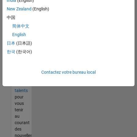
India
(English)
tout
vous
New Zealand
(English)
ne
中国
trouvez
简体中文
pas
d'offre
English
qui
日本
(日本語)
corresponde
한국
(한국어)
à vos
qualifications,
rejoignez
notre
Contactez votre bureau local
réseau
de
talents
pour
vous
tenir
au
courant
des
nouvelles