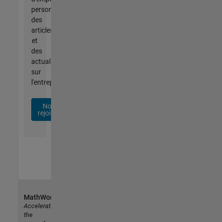
personnalisées,
des
articles
et
des
actualités
sur
l'entreprise.
Nous
rejoindre
MathWorks
Accelerating
the