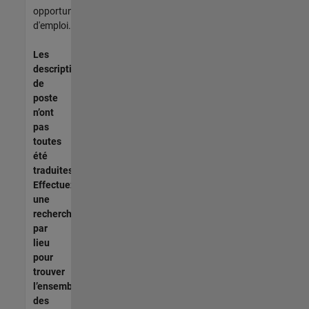
opportunités
d'emploi.
Les
descriptions
de
poste
n’ont
pas
toutes
été
traduites.
Effectuez
une
recherche
par
lieu
pour
trouver
l’ensemble
des