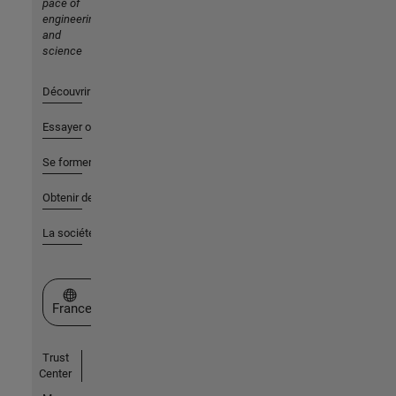
pace of
engineering
and
science
Découvrir les produits
Essayer ou acheter
Se former
Obtenir de l'aide
La société
Sélectionner un site web
France
Trust
Center