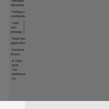
Marques
déposées
Politique de
confidentialité
Lutte
anti-
piratage
Statut des
applications
Contacts
locaux
© 1994-
2026
The
MathWorks,
Inc.