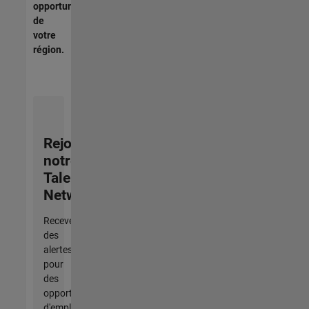
opportunités
de
votre
région.
Rejoignez
notre
Talent
Network
Recevez
des
alertes
pour
des
opportunités
d'emploi