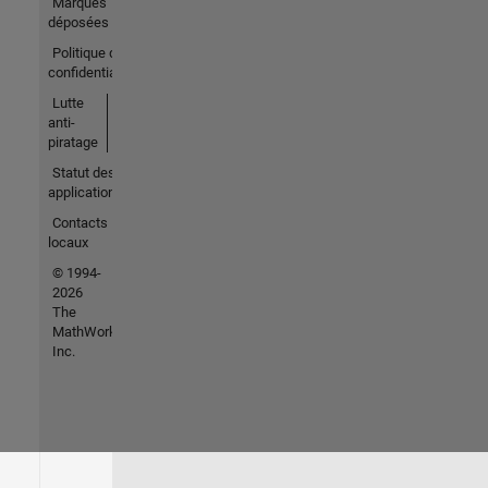
Marques
déposées
Politique de
confidentialité
Lutte
anti-
piratage
Statut des
applications
Contacts
locaux
© 1994-
2026
The
MathWorks,
Inc.