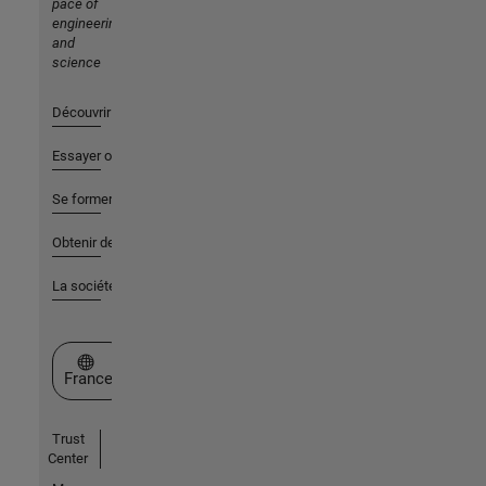
pace of
engineering
and
science
Découvrir les produits
Essayer ou acheter
Se former
Obtenir de l'aide
La société
Sélectionner un site web
France
Trust
Center