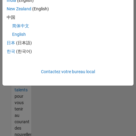
India
(English)
tout
vous
New Zealand
(English)
ne
中国
trouvez
简体中文
pas
d'offre
English
qui
日本
(日本語)
corresponde
한국
(한국어)
à vos
qualifications,
rejoignez
notre
Contactez votre bureau local
réseau
de
talents
pour
vous
tenir
au
courant
des
nouvelles