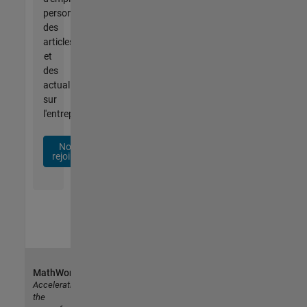
personnalisées,
des
articles
et
des
actualités
sur
l'entreprise.
Nous
rejoindre
MathWorks
Accelerating
the