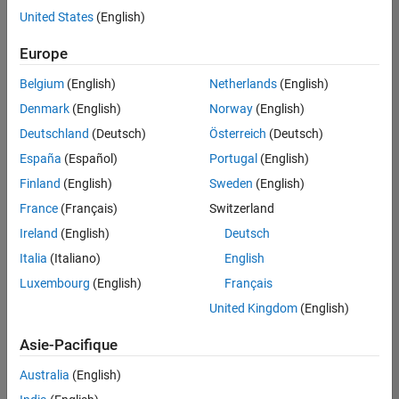
offre
United States
(English)
d'emploi
disponible
Europe
correspondant
à vos
Belgium
(English)
Netherlands
(English)
critères
Denmark
(English)
Norway
(English)
de
recherche.
Deutschland
(Deutsch)
Österreich
(Deutsch)
Vous
España
(Español)
Portugal
(English)
pouvez
Finland
(English)
Sweden
(English)
élargir
France
(Français)
Switzerland
votre
recherche
Ireland
(English)
Deutsch
ou
Italia
(Italiano)
English
afficher
Luxembourg
(English)
Français
l’ensemble
des
United Kingdom
(English)
offres
Asie-Pacifique
d'emploi
.
Si
Australia
(English)
malgré