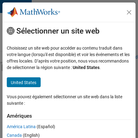
Passer au contenu
Votre
carrière
Sélectionner un site web
chez
MathWorks
Choisissez un site web pour accéder au contenu traduit dans
votre langue (lorsqu'il est disponible) et voir les événements et les
Accueil
Explorer nos opportunités
Adresses de nos bureaux
Étudi
offres locales. D’après votre position, nous vous recommandons
Activer/désactiver l'affichage du menu d
de sélectionner la région suivante :
United States
.
Contenu principal
FILTRER PAR
United States
Technologies de l’information
+
2
Ventes pour l'éducation
Vous pouvez également sélectionner un site web dans la liste
suivante :
Services marketing
Amériques
Actuellement,
América Latina
(Español)
il n’y a
Canada
(English)
aucune