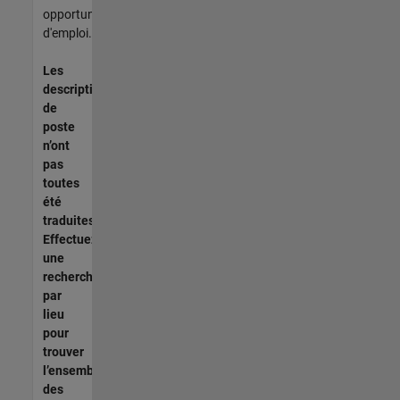
opportunités
d'emploi.
Les
descriptions
de
poste
n’ont
pas
toutes
été
traduites.
Effectuez
une
recherche
par
lieu
pour
trouver
l’ensemble
des