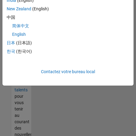
India
(English)
tout
vous
New Zealand
(English)
ne
中国
trouvez
简体中文
pas
d'offre
English
qui
日本
(日本語)
corresponde
한국
(한국어)
à vos
qualifications,
rejoignez
notre
Contactez votre bureau local
réseau
de
talents
pour
vous
tenir
au
courant
des
nouvelles