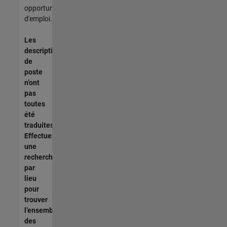
opportunités
d'emploi.
Les
descriptions
de
poste
n’ont
pas
toutes
été
traduites.
Effectuez
une
recherche
par
lieu
pour
trouver
l’ensemble
des