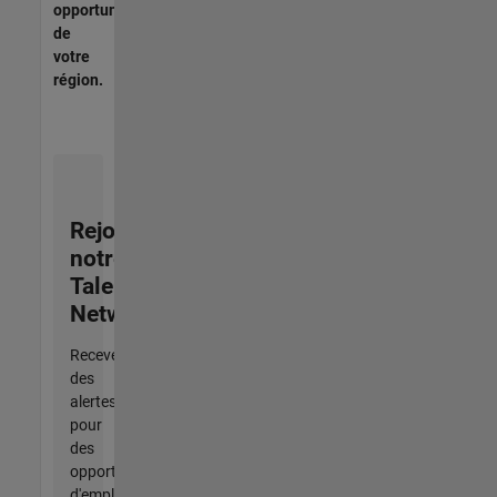
opportunités
de
votre
région.
Rejoignez
notre
Talent
Network
Recevez
des
alertes
pour
des
opportunités
d'emploi