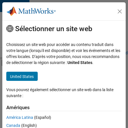
Passer au contenu
Votre
carrière
Sélectionner un site web
chez
MathWorks
Choisissez un site web pour accéder au contenu traduit dans
votre langue (lorsqu'il est disponible) et voir les événements et les
Accueil
Explorer nos opportunités
Adresses de nos bureaux
Étudi
offres locales. D’après votre position, nous vous recommandons
Activer/désactiver l'affichage du menu d
de sélectionner la région suivante :
United States
.
Contenu principal
FILTRER PAR
United States
Ventes pour l'éducation
+
3
Ventes internes
Vous pouvez également sélectionner un site web dans la liste
suivante :
Services marketing
Juridique
Amériques
Actuellement,
América Latina
(Español)
il n’y a
Canada
(English)
aucune