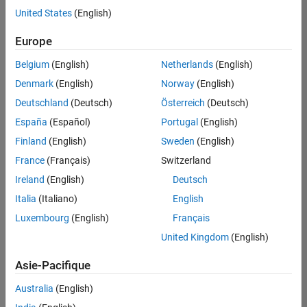
offre
United States
(English)
d'emploi
disponible
Europe
correspondant
à vos
Belgium
(English)
Netherlands
(English)
critères
Denmark
(English)
Norway
(English)
de
recherche.
Deutschland
(Deutsch)
Österreich
(Deutsch)
Vous
España
(Español)
Portugal
(English)
pouvez
Finland
(English)
Sweden
(English)
élargir
France
(Français)
Switzerland
votre
recherche
Ireland
(English)
Deutsch
ou
Italia
(Italiano)
English
afficher
Luxembourg
(English)
Français
l’ensemble
des
United Kingdom
(English)
offres
Asie-Pacifique
d'emploi
.
Si
Australia
(English)
malgré