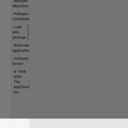
Marques
déposées
Politique de
confidentialité
Lutte
anti-
piratage
Statut des
applications
Contacts
locaux
© 1994-
2026
The
MathWorks,
Inc.