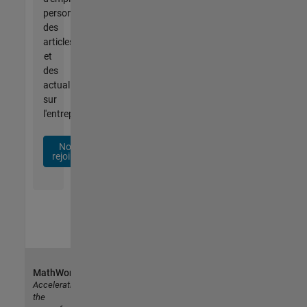
personnalisées,
des
articles
et
des
actualités
sur
l'entreprise.
Nous
rejoindre
MathWorks
Accelerating
the