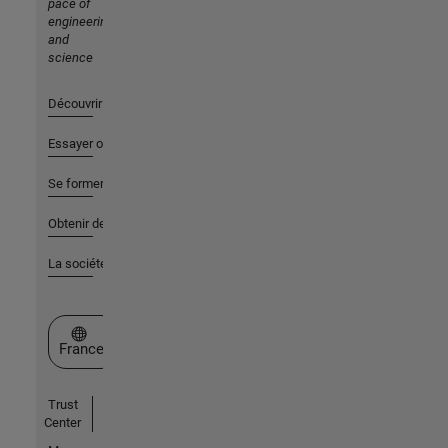
pace of
engineering
and
science
Découvrir les produits
Essayer ou acheter
Se former
Obtenir de l'aide
La société
Sélectionner un site web
France
Trust
Center