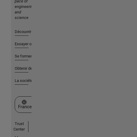
pace of
engineering
and
science
Découvrir les produits
Essayer ou acheter
Se former
Obtenir de l'aide
La société
Sélectionner un site web
France
Trust
Center