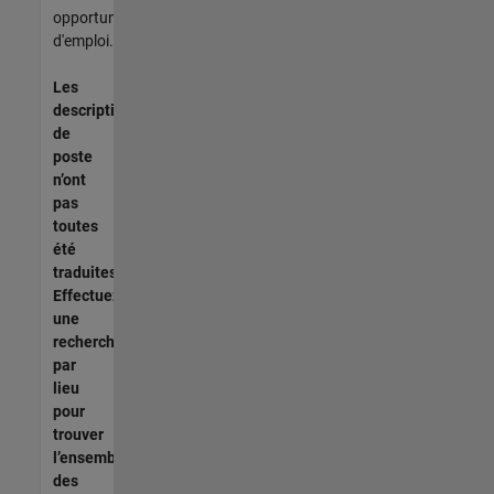
opportunités
d'emploi.
Les
descriptions
de
poste
n’ont
pas
toutes
été
traduites.
Effectuez
une
recherche
par
lieu
pour
trouver
l’ensemble
des