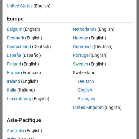
offre
United States
(English)
d'emploi
disponible
Europe
correspondant
à vos
Belgium
(English)
Netherlands
(English)
critères
Denmark
(English)
Norway
(English)
de
recherche.
Deutschland
(Deutsch)
Österreich
(Deutsch)
Vous
España
(Español)
Portugal
(English)
pouvez
Finland
(English)
Sweden
(English)
élargir
France
(Français)
Switzerland
votre
recherche
Ireland
(English)
Deutsch
ou
Italia
(Italiano)
English
afficher
Luxembourg
(English)
Français
l’ensemble
des
United Kingdom
(English)
offres
Asie-Pacifique
d'emploi
.
Si
Australia
(English)
malgré