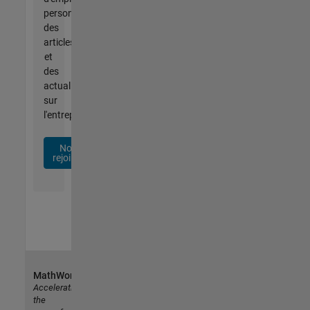
personnalisées,
des
articles
et
des
actualités
sur
l'entreprise.
Nous
rejoindre
MathWorks
Accelerating
the