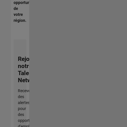
opportunités
de
votre
région.
Rejoignez
notre
Talent
Network
Recevez
des
alertes
pour
des
opportunités
d'emploi