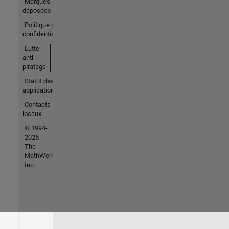
Marques
déposées
Politique de
confidentialité
Lutte
anti-
piratage
Statut des
applications
Contacts
locaux
© 1994-
2026
The
MathWorks,
Inc.