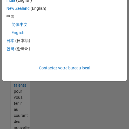
India
(English)
tout
vous
New Zealand
(English)
ne
中国
trouvez
简体中文
pas
d'offre
English
qui
日本
(日本語)
corresponde
한국
(한국어)
à vos
qualifications,
rejoignez
notre
Contactez votre bureau local
réseau
de
talents
pour
vous
tenir
au
courant
des
nouvelles