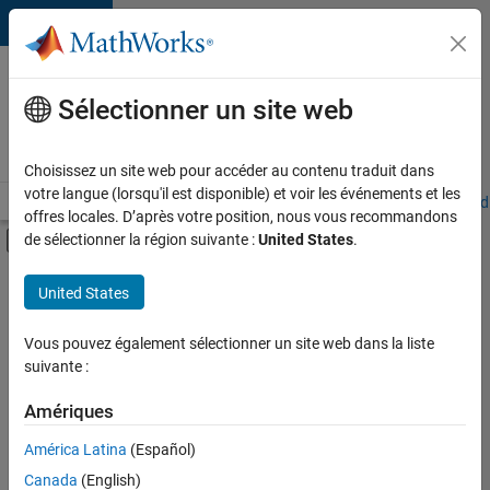
Passer au contenu
Votre
carrière
Sélectionner un site web
chez
MathWorks
Choisissez un site web pour accéder au contenu traduit dans
votre langue (lorsqu'il est disponible) et voir les événements et les
Accueil
Explorer nos opportunités
Adresses de nos bureaux
Étudi
offres locales. D’après votre position, nous vous recommandons
Activer/désactiver l'affichage du menu d
de sélectionner la région suivante :
United States
.
Contenu principal
FILTRER PAR
United States
Ventes pour l'éducation
+
3
Ventes internes
Vous pouvez également sélectionner un site web dans la liste
suivante :
Opérations commerciales
Services administratifs
Amériques
Actuellement,
América Latina
(Español)
il n’y a
Canada
(English)
aucune