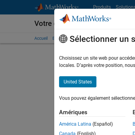
Passer au contenu
Produits
Solution
Votre carrière chez MathWorks
Sélectionner un 
Accueil
Explorer nos opportunités
Adresses de no
Choisissez un site web pour accéder 
locales. D’après votre position, no
United States
Actuell
Vous pou
Vous pouvez également sélectionner 
d'offre q
opportun
Amériques
Les desc
América Latina
(Español)
opportun
Canada
(English)