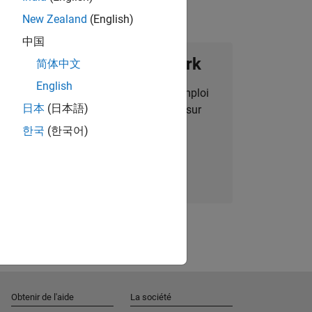
New Zealand
(English)
中国
ignez notre Talent Network
简体中文
English
des alertes pour des opportunités d'emploi
日本
(日本語)
alisées, des articles et des actualités sur
l'entreprise.
한국
(한국어)
Nous rejoindre
Obtenir de l'aide
La société