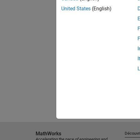
United States
(English)
F
F
I
I
MathWorks
Découvri
Accelerating the pace of engineering and