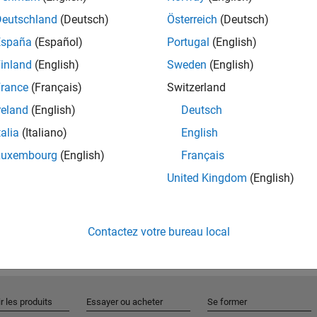
Deutschland
(Deutsch)
Österreich
(Deutsch)
España
(Español)
Portugal
(English)
Rejo
inland
(English)
Sweden
(English)
rance
(Français)
Switzerland
Recevez 
reland
(English)
Deutsch
personn
talia
(Italiano)
English
Luxembourg
(English)
Français
United Kingdom
(English)
Contactez votre bureau local
r les produits
Essayer ou acheter
Se former