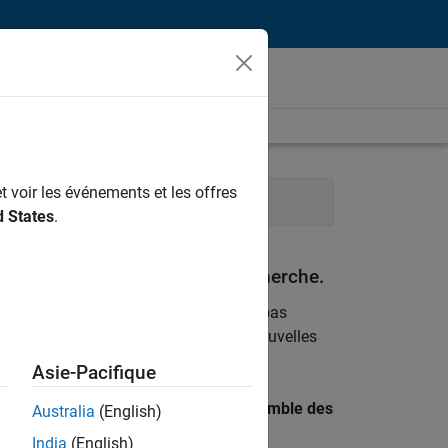
t voir les événements et les offres
g
Finances et opérations
d States
.
espondant à vos critères de recherche.
emploi
. Si malgré tout vous ne trouvez pas
ents
pour vous tenir au courant des nouvelles
Asie-Pacifique
 recherche par lieu pour trouver l’ensemble des
Australia
(English)
India
(English)