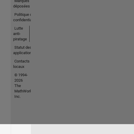
Marques
déposées
Politique de
confidentialité
Lutte
anti-
piratage
Statut des
applications
Contacts
locaux
© 1994-
2026
The
MathWorks,
Inc.