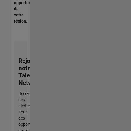
opportunités
de
votre
région.
Rejoignez
notre
Talent
Network
Recevez
des
alertes
pour
des
opportunités
d'emploi