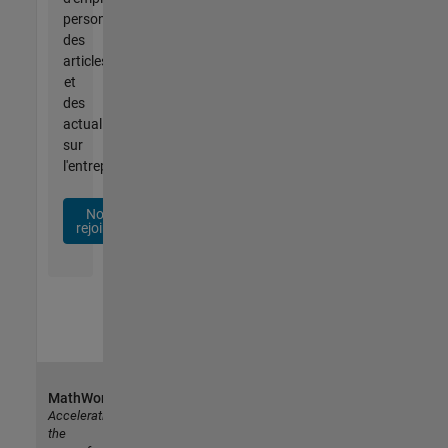
personnalisées,
des
articles
et
des
actualités
sur
l'entreprise.
Nous
rejoindre
MathWorks
Accelerating
the