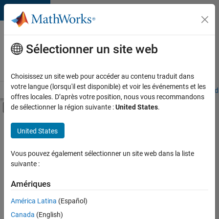
Passer au contenu
Votre
carrière
Sélectionner un site web
chez
MathWorks
Choisissez un site web pour accéder au contenu traduit dans
votre langue (lorsqu'il est disponible) et voir les événements et les
Accueil
Explorer nos opportunités
Adresses de nos bureaux
Étudi
offres locales. D’après votre position, nous vous recommandons
Activer/désactiver l'affichage du menu d
de sélectionner la région suivante :
United States
.
Contenu principal
FILTRER PAR
United States
Ventes pour l'éducation
+
3
Opérations commerciales
Vous pouvez également sélectionner un site web dans la liste
suivante :
Finances et opérations
Juridique
Amériques
Actuellement,
América Latina
(Español)
il n’y a
Canada
(English)
aucune