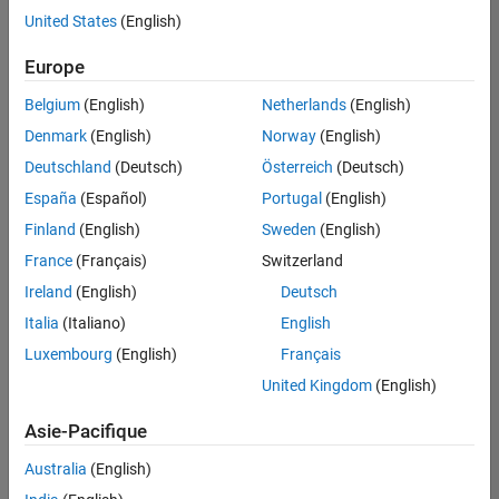
offre
United States
(English)
d'emploi
disponible
Europe
correspondant
à vos
Belgium
(English)
Netherlands
(English)
critères
Denmark
(English)
Norway
(English)
de
recherche.
Deutschland
(Deutsch)
Österreich
(Deutsch)
Vous
España
(Español)
Portugal
(English)
pouvez
Finland
(English)
Sweden
(English)
élargir
France
(Français)
Switzerland
votre
recherche
Ireland
(English)
Deutsch
ou
Italia
(Italiano)
English
afficher
Luxembourg
(English)
Français
l’ensemble
des
United Kingdom
(English)
offres
Asie-Pacifique
d'emploi
.
Si
Australia
(English)
malgré