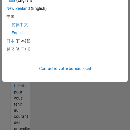
India
(English)
tout
vous
New Zealand
(English)
ne
中国
trouvez
简体中文
pas
d'offre
English
qui
日本
(日本語)
corresponde
한국
(한국어)
à vos
qualifications,
rejoignez
notre
Contactez votre bureau local
réseau
de
talents
pour
vous
tenir
au
courant
des
nouvelles