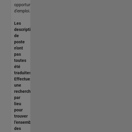
opportunités
d'emploi.
Les
descriptions
de
poste
n’ont
pas
toutes
été
traduites.
Effectuez
une
recherche
par
lieu
pour
trouver
l’ensemble
des