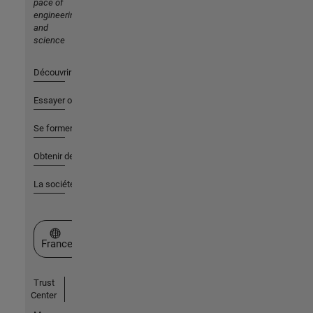
pace of
engineering
and
science
Découvrir les produits
Essayer ou acheter
Se former
Obtenir de l'aide
La société
Sélectionner un site web
France
Trust
Center