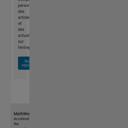
personnalisées,
des
articles
et
des
actualités
sur
l'entreprise.
Nous
rejoindre
MathWorks
Accelerating
the