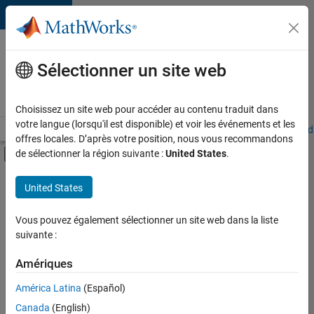
Passer au contenu
Votre
carrière
Sélectionner un site web
chez
MathWorks
Choisissez un site web pour accéder au contenu traduit dans
votre langue (lorsqu'il est disponible) et voir les événements et les
Accueil
Explorer nos opportunités
Adresses de nos bureaux
Étudi
offres locales. D’après votre position, nous vous recommandons
Activer/désactiver l'affichage du menu d
de sélectionner la région suivante :
United States
.
Contenu principal
FILTRER PAR
United States
Technologies de l’information
+
4
Ventes pour l'éducation
Vous pouvez également sélectionner un site web dans la liste
suivante :
Ventes internes
Services marketing
Amériques
Ressources humaines
Actuellement,
América Latina
(Español)
il n’y a
Canada
(English)
aucune