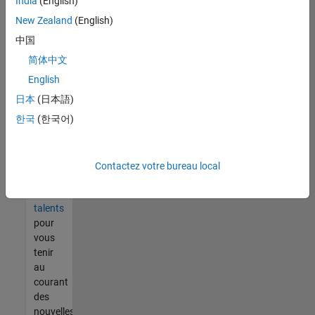
India
(English)
tout
vous
New Zealand
(English)
ne
中国
trouvez
简体中文
pas
d'offre
English
qui
日本
(日本語)
corresponde
한국
(한국어)
à vos
qualifications,
rejoignez
notre
Contactez votre bureau local
réseau
de
talents
pour
vous
tenir
au
courant
des
nouvelles