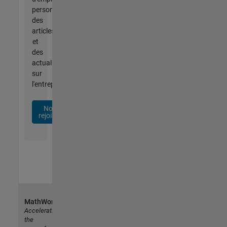
personnalisées,
des
articles
et
des
actualités
sur
l'entreprise.
Nous
rejoindre
MathWorks
Accelerating
the