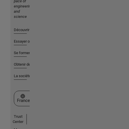
pace of
engineering
and
science
Découvrir les produits
Essayer ou acheter
Se former
Obtenir de l'aide
La société
Sélectionner un site web
France
Trust
Center