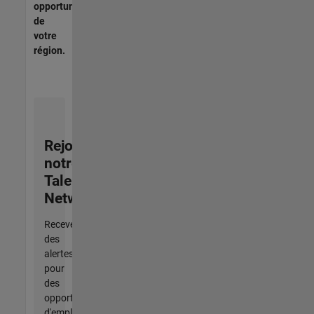
opportunités
de
votre
région.
Rejoignez
notre
Talent
Network
Recevez
des
alertes
pour
des
opportunités
d'emploi