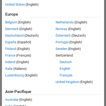
offre
United States
(English)
d'emploi
disponible
Europe
correspondant
à vos
Belgium
(English)
Netherlands
(English)
critères
Denmark
(English)
Norway
(English)
de
recherche.
Deutschland
(Deutsch)
Österreich
(Deutsch)
Vous
España
(Español)
Portugal
(English)
pouvez
Finland
(English)
Sweden
(English)
élargir
France
(Français)
Switzerland
votre
recherche
Ireland
(English)
Deutsch
ou
Italia
(Italiano)
English
afficher
Luxembourg
(English)
Français
l’ensemble
des
United Kingdom
(English)
offres
Asie-Pacifique
d'emploi
.
Si
Australia
(English)
malgré