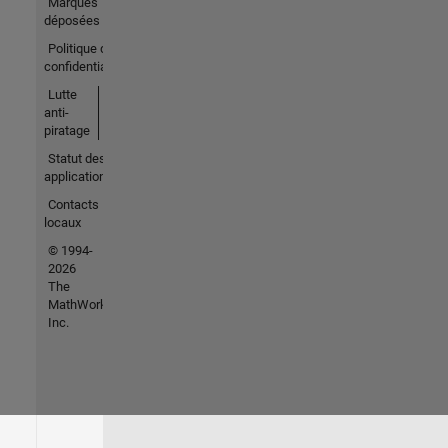
Marques
déposées
Politique de
confidentialité
Lutte
anti-
piratage
Statut des
applications
Contacts
locaux
© 1994-
2026
The
MathWorks,
Inc.