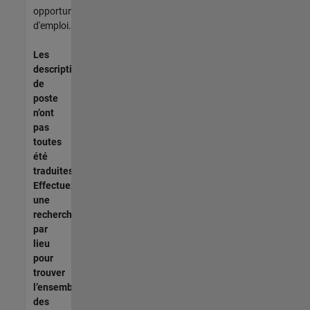
opportunités
d'emploi.
Les
descriptions
de
poste
n’ont
pas
toutes
été
traduites.
Effectuez
une
recherche
par
lieu
pour
trouver
l’ensemble
des