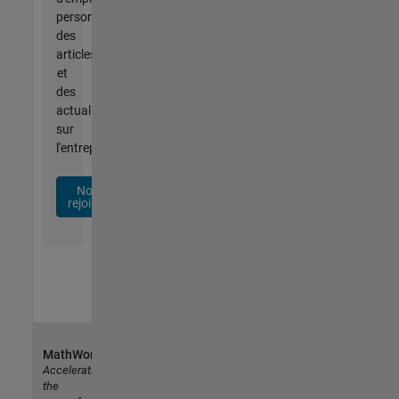
personnalisées,
des
articles
et
des
actualités
sur
l'entreprise.
Nous
rejoindre
MathWorks
Accelerating
the