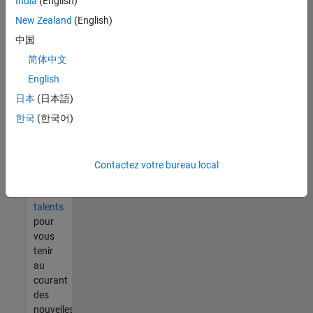
India
(English)
tout
vous
New Zealand
(English)
ne
中国
trouvez
简体中文
pas
d'offre
English
qui
日本
(日本語)
corresponde
한국
(한국어)
à vos
qualifications,
rejoignez
notre
Contactez votre bureau local
réseau
de
talents
pour
vous
tenir
au
courant
des
nouvelles