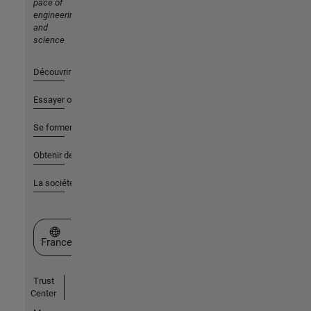
pace of
engineering
and
science
Découvrir les produits
Essayer ou acheter
Se former
Obtenir de l'aide
La société
Sélectionner un site web
France
Trust
Center