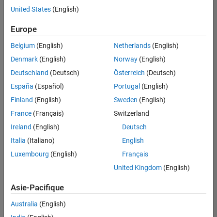
offre
United States
(English)
d'emploi
disponible
Europe
correspondant
à vos
Belgium
(English)
Netherlands
(English)
critères
Denmark
(English)
Norway
(English)
de
recherche.
Deutschland
(Deutsch)
Österreich
(Deutsch)
Vous
España
(Español)
Portugal
(English)
pouvez
Finland
(English)
Sweden
(English)
élargir
France
(Français)
Switzerland
votre
recherche
Ireland
(English)
Deutsch
ou
Italia
(Italiano)
English
afficher
Luxembourg
(English)
Français
l’ensemble
des
United Kingdom
(English)
offres
Asie-Pacifique
d'emploi
.
Si
Australia
(English)
malgré