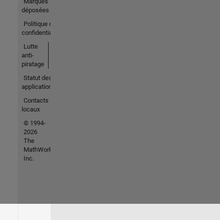
Marques
déposées
Politique de
confidentialité
Lutte
anti-
piratage
Statut des
applications
Contacts
locaux
© 1994-
2026
The
MathWorks,
Inc.