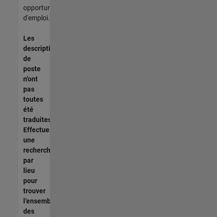
opportunités
d'emploi.
Les
descriptions
de
poste
n’ont
pas
toutes
été
traduites.
Effectuez
une
recherche
par
lieu
pour
trouver
l’ensemble
des