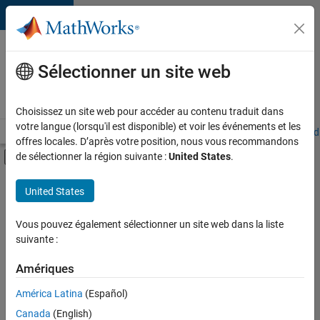
Passer au contenu
Votre
carrière
Sélectionner un site web
chez
MathWorks
Choisissez un site web pour accéder au contenu traduit dans
votre langue (lorsqu'il est disponible) et voir les événements et les
Accueil
Explorer nos opportunités
Adresses de nos bureaux
Étudi
offres locales. D’après votre position, nous vous recommandons
Activer/désactiver l'affichage du menu d
de sélectionner la région suivante :
United States
.
Contenu principal
FILTRER PAR
United States
Ventes pour l'éducation
+
2
Opérations commerciales
Vous pouvez également sélectionner un site web dans la liste
suivante :
Ressources humaines
Amériques
Actuellement,
América Latina
(Español)
il n’y a
Canada
(English)
aucune