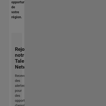
opportunités
de
votre
région.
Rejoignez
notre
Talent
Network
Recevez
des
alertes
pour
des
opportunités
d'emploi