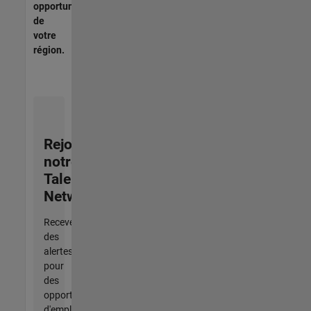
opportunités
de
votre
région.
Rejoignez
notre
Talent
Network
Recevez
des
alertes
pour
des
opportunités
d'emploi