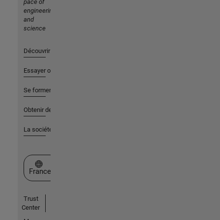
pace of
engineering
and
science
Découvrir les produits
Essayer ou acheter
Se former
Obtenir de l'aide
La société
Sélectionner un site web
France
Trust
Center