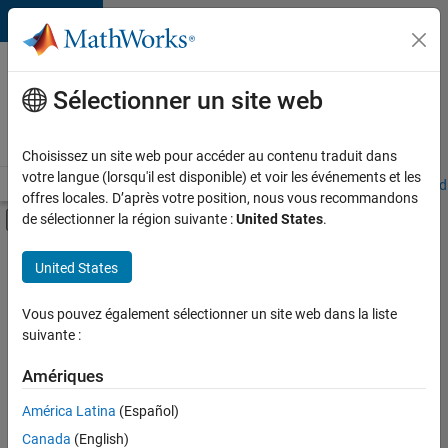
Passer au contenu
Votre
carrière
Sélectionner un site web
chez
MathWorks
Choisissez un site web pour accéder au contenu traduit dans
votre langue (lorsqu'il est disponible) et voir les événements et les
Accueil
Explorer nos opportunités
Adresses de nos bureaux
Étudi
offres locales. D’après votre position, nous vous recommandons
Activer/désactiver l'affichage du menu d
de sélectionner la région suivante :
United States
.
Contenu principal
FILTRER PAR
United States
Ventes pour l'éducation
+
4
Communication marketing
Vous pouvez également sélectionner un site web dans la liste
suivante :
Services marketing
Ressources humaines
Amériques
Juridique
Actuellement,
América Latina
(Español)
il n’y a
Canada
(English)
aucune