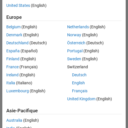
offre
United States
(English)
d'emploi
disponible
Europe
correspondant
à vos
Belgium
(English)
Netherlands
(English)
critères
Denmark
(English)
Norway
(English)
de
recherche.
Deutschland
(Deutsch)
Österreich
(Deutsch)
Vous
España
(Español)
Portugal
(English)
pouvez
Finland
(English)
Sweden
(English)
élargir
France
(Français)
Switzerland
votre
recherche
Ireland
(English)
Deutsch
ou
Italia
(Italiano)
English
afficher
Luxembourg
(English)
Français
l’ensemble
des
United Kingdom
(English)
offres
Asie-Pacifique
d'emploi
.
Si
Australia
(English)
malgré