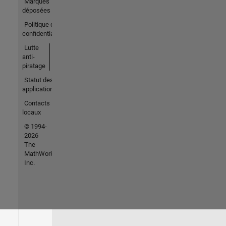
Marques
déposées
Politique de
confidentialité
Lutte
anti-
piratage
Statut des
applications
Contacts
locaux
© 1994-
2026
The
MathWorks,
Inc.