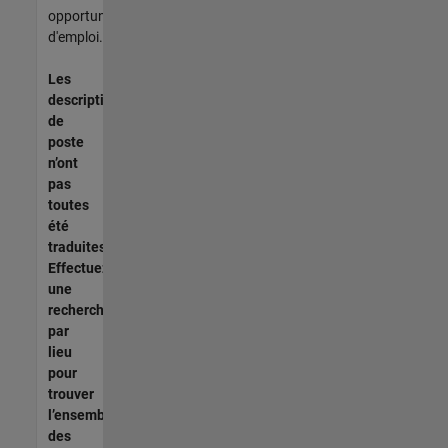
opportunités
d'emploi.
Les
descriptions
de
poste
n’ont
pas
toutes
été
traduites.
Effectuez
une
recherche
par
lieu
pour
trouver
l’ensemble
des