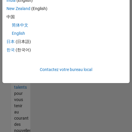
India
(English)
tout
vous
New Zealand
(English)
ne
中国
trouvez
简体中文
pas
d'offre
English
qui
日本
(日本語)
corresponde
한국
(한국어)
à vos
qualifications,
rejoignez
notre
Contactez votre bureau local
réseau
de
talents
pour
vous
tenir
au
courant
des
nouvelles