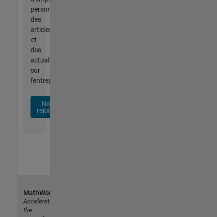
personnalisées,
des
articles
et
des
actualités
sur
l'entreprise.
Nous
rejoindre
MathWorks
Accelerating
the