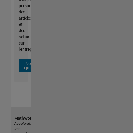
personnalisées,
des
articles
et
des
actualités
sur
l'entreprise.
Nous
rejoindre
MathWorks
Accelerating
the