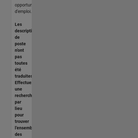
opportunités
d'emploi.
Les
descriptions
de
poste
n’ont
pas
toutes
été
traduites.
Effectuez
une
recherche
par
lieu
pour
trouver
l’ensemble
des