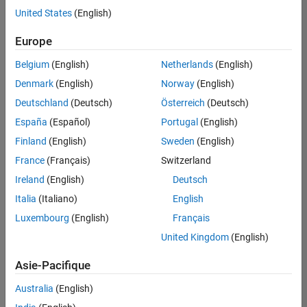
offre
United States
(English)
d'emploi
disponible
Europe
correspondant
à vos
Belgium
(English)
Netherlands
(English)
critères
Denmark
(English)
Norway
(English)
de
recherche.
Deutschland
(Deutsch)
Österreich
(Deutsch)
Vous
España
(Español)
Portugal
(English)
pouvez
Finland
(English)
Sweden
(English)
élargir
France
(Français)
Switzerland
votre
recherche
Ireland
(English)
Deutsch
ou
Italia
(Italiano)
English
afficher
Luxembourg
(English)
Français
l’ensemble
des
United Kingdom
(English)
offres
Asie-Pacifique
d'emploi
.
Si
Australia
(English)
malgré