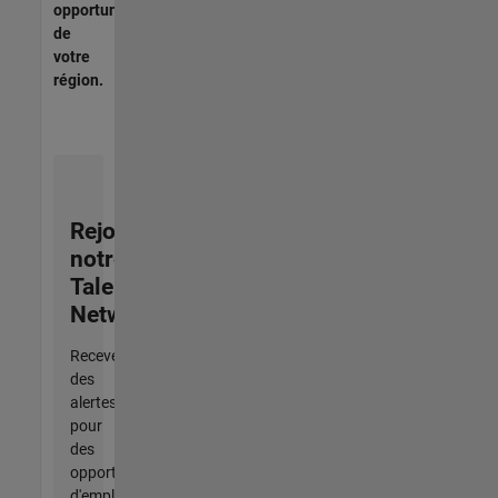
opportunités
de
votre
région.
Rejoignez
notre
Talent
Network
Recevez
des
alertes
pour
des
opportunités
d'emploi