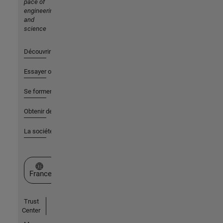
pace of
engineering
and
science
Découvrir les produits
Essayer ou acheter
Se former
Obtenir de l'aide
La société
Sélectionner un site web
France
Trust
Center