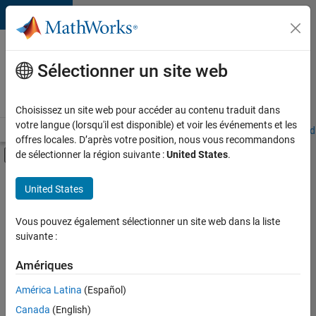
Passer au contenu
Votre
carrière
Sélectionner un site web
chez
MathWorks
Choisissez un site web pour accéder au contenu traduit dans
votre langue (lorsqu'il est disponible) et voir les événements et les
Accueil
Explorer nos opportunités
Adresses de nos bureaux
Étudi
offres locales. D’après votre position, nous vous recommandons
Activer/désactiver l'affichage du menu d
de sélectionner la région suivante :
United States
.
Contenu principal
FILTRER PAR
United States
Ventes pour l'éducation
+
3
Ressources humaines
Vous pouvez également sélectionner un site web dans la liste
suivante :
Juridique
Services administratifs
Amériques
Actuellement,
América Latina
(Español)
il n’y a
Canada
(English)
aucune