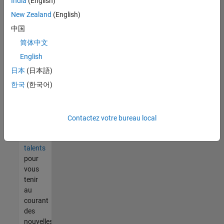
India
(English)
tout
vous
New Zealand
(English)
ne
中国
trouvez
简体中文
pas
d'offre
English
qui
日本
(日本語)
corresponde
한국
(한국어)
à vos
qualifications,
rejoignez
notre
Contactez votre bureau local
réseau
de
talents
pour
vous
tenir
au
courant
des
nouvelles