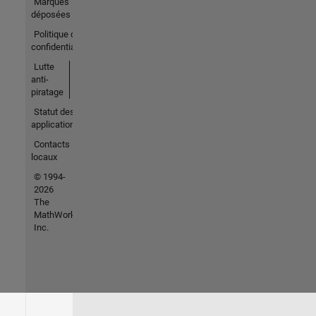
Marques
déposées
Politique de
confidentialité
Lutte
anti-
piratage
Statut des
applications
Contacts
locaux
© 1994-
2026
The
MathWorks,
Inc.