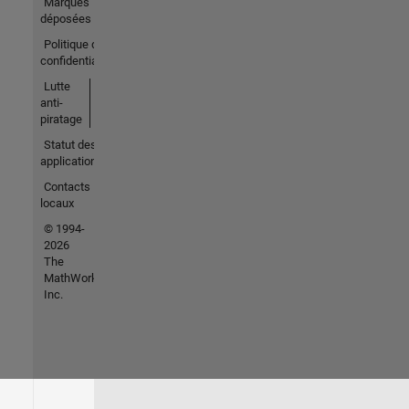
Marques
déposées
Politique de
confidentialité
Lutte
anti-
piratage
Statut des
applications
Contacts
locaux
© 1994-
2026
The
MathWorks,
Inc.