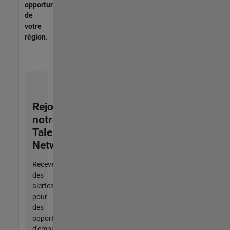
opportunités
de
votre
région.
Rejoignez
notre
Talent
Network
Recevez
des
alertes
pour
des
opportunités
d'emploi