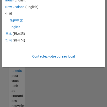
India
(English)
tout
vous
New Zealand
(English)
ne
中国
trouvez
简体中文
pas
d'offre
English
qui
日本
(日本語)
corresponde
한국
(한국어)
à vos
qualifications,
rejoignez
notre
Contactez votre bureau local
réseau
de
talents
pour
vous
tenir
au
courant
des
nouvelles