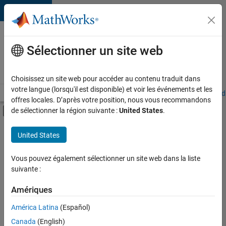
Passer au contenu
Votre
carrière
Sélectionner un site web
chez
MathWorks
Choisissez un site web pour accéder au contenu traduit dans
votre langue (lorsqu'il est disponible) et voir les événements et les
Accueil
Explorer nos opportunités
Adresses de nos bureaux
Étudi
offres locales. D’après votre position, nous vous recommandons
Activer/désactiver l'affichage du menu d
de sélectionner la région suivante :
United States
.
Contenu principal
FILTRER PAR
United States
Technologies de l’information
+
4
Support client
Vous pouvez également sélectionner un site web dans la liste
suivante :
Ventes pour l'éducation
Communication marketing
Amériques
Juridique
Actuellement,
América Latina
(Español)
il n’y a
Canada
(English)
aucune