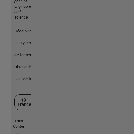
pace of
engineering
and
science
Découvrir les produits
Essayer ou acheter
Se former
Obtenir de l'aide
La société
Sélectionner un site web
France
Trust
Center