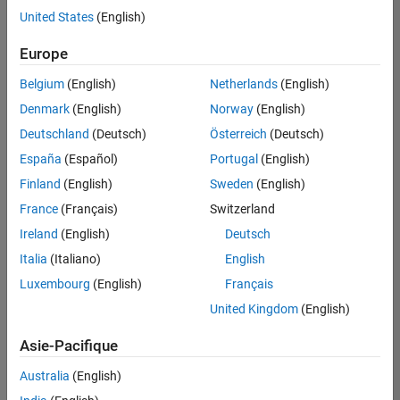
offre
United States
(English)
d'emploi
disponible
Europe
correspondant
à vos
Belgium
(English)
Netherlands
(English)
critères
Denmark
(English)
Norway
(English)
de
recherche.
Deutschland
(Deutsch)
Österreich
(Deutsch)
Vous
España
(Español)
Portugal
(English)
pouvez
Finland
(English)
Sweden
(English)
élargir
France
(Français)
Switzerland
votre
recherche
Ireland
(English)
Deutsch
ou
Italia
(Italiano)
English
afficher
Luxembourg
(English)
Français
l’ensemble
des
United Kingdom
(English)
offres
Asie-Pacifique
d'emploi
.
Si
Australia
(English)
malgré