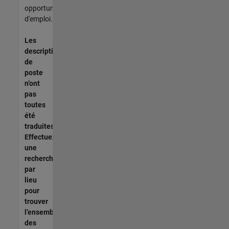
opportunités
d'emploi.
Les
descriptions
de
poste
n’ont
pas
toutes
été
traduites.
Effectuez
une
recherche
par
lieu
pour
trouver
l’ensemble
des