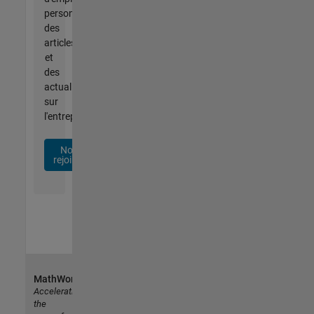
personnalisées,
des
articles
et
des
actualités
sur
l'entreprise.
Nous
rejoindre
MathWorks
Accelerating
the