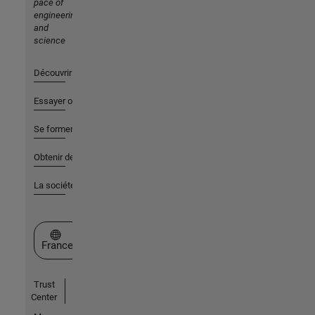
pace of
engineering
and
science
Découvrir les produits
Essayer ou acheter
Se former
Obtenir de l'aide
La société
Sélectionner un site web
France
Trust
Center