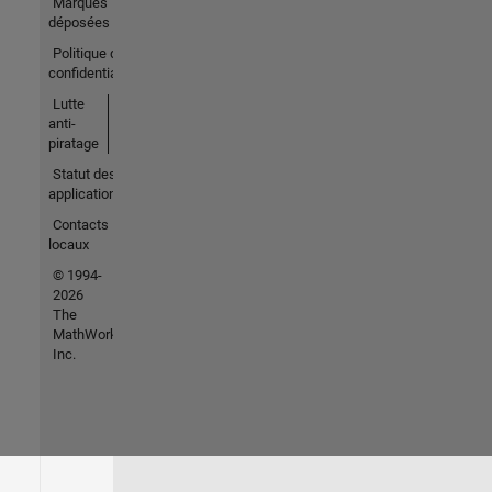
Marques
déposées
Politique de
confidentialité
Lutte
anti-
piratage
Statut des
applications
Contacts
locaux
© 1994-
2026
The
MathWorks,
Inc.