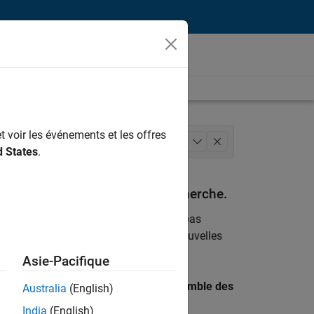
t voir les événements et les offres
Ressources humaines
+
1
d States
.
espondant à vos critères de recherche.
emploi
. Si malgré tout vous ne trouvez pas
ents
pour vous tenir au courant des nouvelles
Asie-Pacifique
 recherche par lieu pour trouver l’ensemble des
Australia
(English)
India
(English)