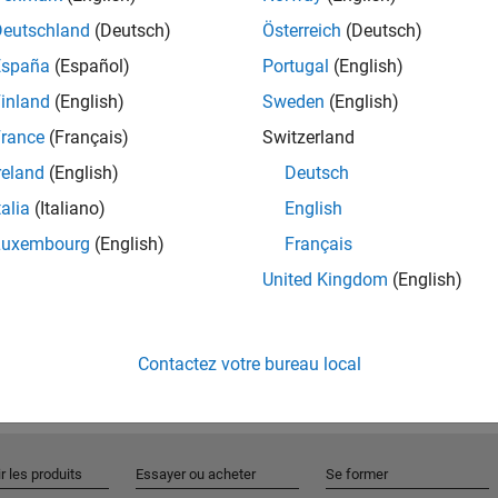
Deutschland
(Deutsch)
Österreich
(Deutsch)
España
(Español)
Portugal
(English)
Rejo
inland
(English)
Sweden
(English)
rance
(Français)
Switzerland
Recevez 
reland
(English)
Deutsch
personn
talia
(Italiano)
English
Luxembourg
(English)
Français
United Kingdom
(English)
Contactez votre bureau local
r les produits
Essayer ou acheter
Se former