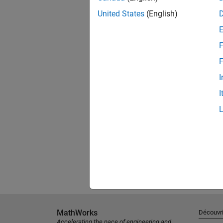
United States
(English)
F
F
I
I
MathWorks
Découvri
Accelerating the pace of engineering and