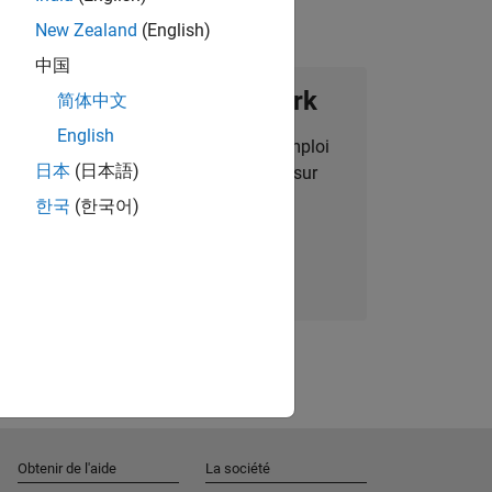
New Zealand
(English)
中国
ignez notre Talent Network
简体中文
English
des alertes pour des opportunités d'emploi
日本
(日本語)
alisées, des articles et des actualités sur
l'entreprise.
한국
(한국어)
Nous rejoindre
Obtenir de l'aide
La société