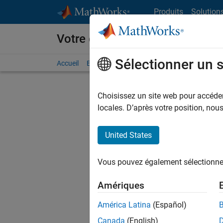
Passer au contenu
Produits
Solution
Votre carrière chez MathWorks
Sélectionner un 
Accueil
Explorer nos opportunités
Adresses de no
Choisissez un site web pour accéder 
FILTRER
locales. D’après votre position, no
United States
Actuell
Vous pou
Vous pouvez également sélectionner 
d'offre q
opportun
Amériques
Les desc
América Latina
(Español)
opportun
Canada
(English)