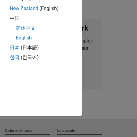
New Zealand
(English)
中国
ignez notre Talent Network
简体中文
English
des alertes pour des opportunités d'emploi
日本
(日本語)
alisées, des articles et des actualités sur
l'entreprise.
한국
(한국어)
Nous rejoindre
Obtenir de l'aide
La société