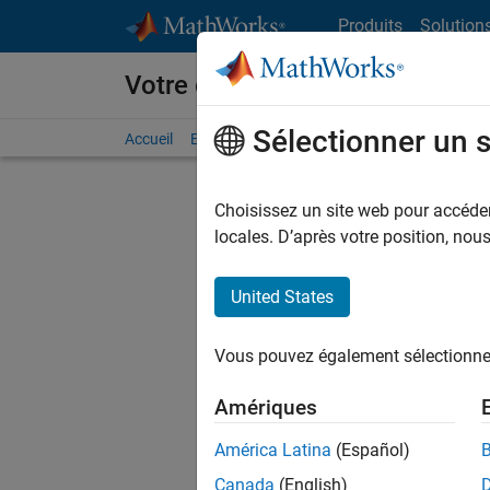
Passer au contenu
Produits
Solution
Votre carrière chez MathWorks
Sélectionner un 
Accueil
Explorer nos opportunités
Adresses de no
Choisissez un site web pour accéder 
FILTRER
locales. D’après votre position, no
United States
Actuell
Vous pou
Vous pouvez également sélectionner 
d'offre q
opportun
Amériques
Les desc
América Latina
(Español)
opportun
Canada
(English)