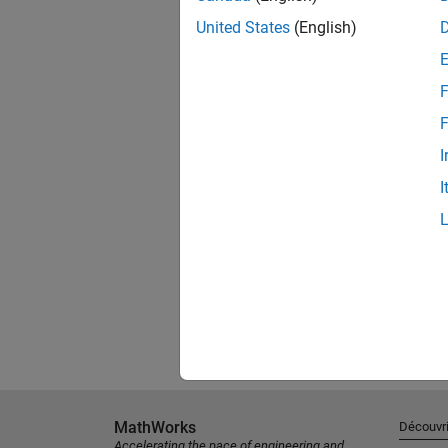
United States
(English)
F
F
I
I
MathWorks
Découvri
Accelerating the pace of engineering and