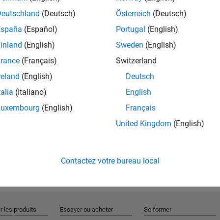
Deutschland
(Deutsch)
Österreich
(Deutsch)
España
(Español)
Portugal
(English)
Rejo
inland
(English)
Sweden
(English)
rance
(Français)
Switzerland
Recevez 
reland
(English)
Deutsch
personn
talia
(Italiano)
English
Luxembourg
(English)
Français
United Kingdom
(English)
Contactez votre bureau local
r les produits
Essayer ou acheter
Se former