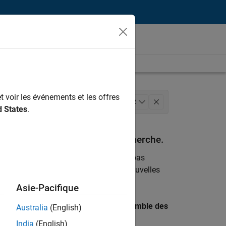
t voir les événements et les offres
rketing
Services marketing
+
2
d States
.
espondant à vos critères de recherche.
emploi
. Si malgré tout vous ne trouvez pas
ents
pour vous tenir au courant des nouvelles
Asie-Pacifique
 recherche par lieu pour trouver l’ensemble des
Australia
(English)
India
(English)