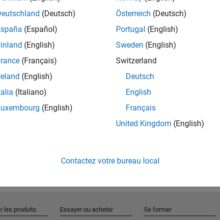
Deutschland
(Deutsch)
Österreich
(Deutsch)
España
(Español)
Portugal
(English)
Rejo
inland
(English)
Sweden
(English)
rance
(Français)
Switzerland
Recevez 
reland
(English)
Deutsch
personn
talia
(Italiano)
English
Luxembourg
(English)
Français
United Kingdom
(English)
Contactez votre bureau local
r les produits
Essayer ou acheter
Se former