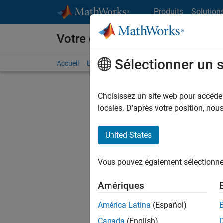
Passer au contenu
Produits
Solution
Votre carrière chez MathWorks
Sélectionner un 
Accueil
Explorer nos opportunités
Adresses de no
Choisissez un site web pour accéder 
FILTRER
locales. D’après votre position, no
United States
Actuell
Vous pou
Vous pouvez également sélectionner 
d'offre q
opportun
Amériques
Les desc
América Latina
(Español)
opportun
Canada
(English)