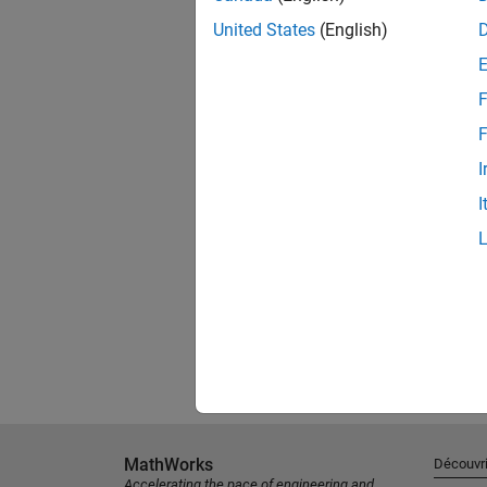
United States
(English)
F
F
I
I
MathWorks
Découvri
Accelerating the pace of engineering and