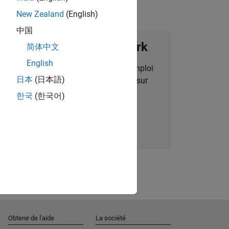
New Zealand
(English)
中国
ignez notre Talent Network
简体中文
English
des alertes pour des opportunités d'emploi
日本
(日本語)
alisées, des articles et des actualités sur
l'entreprise.
한국
(한국어)
Nous rejoindre
Obtenir de l'aide
La société