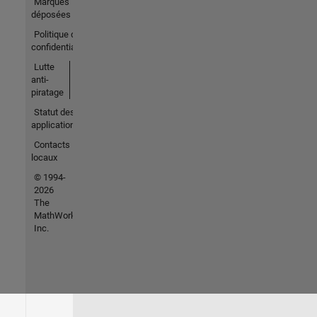
Marques
déposées
Politique de
confidentialité
Lutte
anti-
piratage
Statut des
applications
Contacts
locaux
© 1994-
2026
The
MathWorks,
Inc.