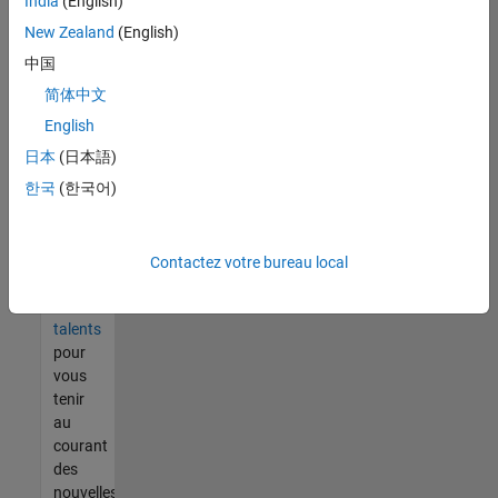
India
(English)
tout
vous
New Zealand
(English)
ne
中国
trouvez
简体中文
pas
d'offre
English
qui
日本
(日本語)
corresponde
한국
(한국어)
à vos
qualifications,
rejoignez
notre
Contactez votre bureau local
réseau
de
talents
pour
vous
tenir
au
courant
des
nouvelles