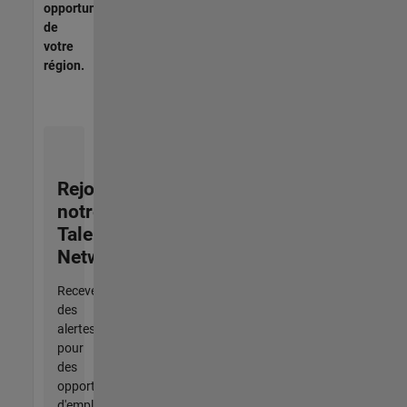
opportunités
de
votre
région.
Rejoignez
notre
Talent
Network
Recevez
des
alertes
pour
des
opportunités
d'emploi