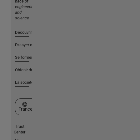
pace of
engineering
and
science
Découvrir les produits
Essayer ou acheter
Se former
Obtenir de l'aide
La société
Sélectionner un site web
France
Trust
Center