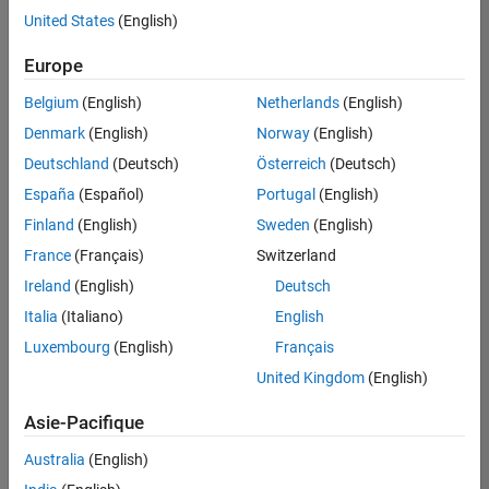
offre
United States
(English)
d'emploi
disponible
Europe
correspondant
à vos
Belgium
(English)
Netherlands
(English)
critères
Denmark
(English)
Norway
(English)
de
recherche.
Deutschland
(Deutsch)
Österreich
(Deutsch)
Vous
España
(Español)
Portugal
(English)
pouvez
Finland
(English)
Sweden
(English)
élargir
France
(Français)
Switzerland
votre
recherche
Ireland
(English)
Deutsch
ou
Italia
(Italiano)
English
afficher
Luxembourg
(English)
Français
l’ensemble
des
United Kingdom
(English)
offres
Asie-Pacifique
d'emploi
.
Si
Australia
(English)
malgré