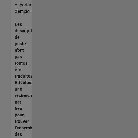
opportunités
d'emploi.
Les
descriptions
de
poste
n’ont
pas
toutes
été
traduites.
Effectuez
une
recherche
par
lieu
pour
trouver
l’ensemble
des