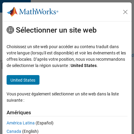
Passer au contenu
Votre
carrière
Sélectionner un site web
chez
MathWorks
Choisissez un site web pour accéder au contenu traduit dans
votre langue (lorsqu'il est disponible) et voir les événements et les
Accueil
Explorer nos opportunités
Adresses de nos bureaux
Étudi
offres locales. D’après votre position, nous vous recommandons
Activer/désactiver l'affichage du menu d
de sélectionner la région suivante :
United States
.
Contenu principal
FILTRER PAR
United States
Support client
+
4
Communication marketing
Vous pouvez également sélectionner un site web dans la liste
suivante :
Services marketing
Finances et opérations
Amériques
Ressources humaines
Actuellement,
América Latina
(Español)
il n’y a
Canada
(English)
aucune