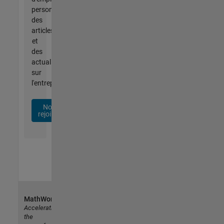
personnalisées,
des
articles
et
des
actualités
sur
l'entreprise.
Nous
rejoindre
MathWorks
Accelerating
the