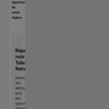
opportunités
de
votre
région.
Rejoignez
notre
Talent
Network
Recevez
des
alertes
pour
des
opportunités
d'emploi