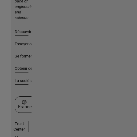
pace of
engineering
and
science
Découvrir les produits
Essayer ou acheter
Se former
Obtenir de l'aide
La société
Sélectionner un site web
France
Trust
Center