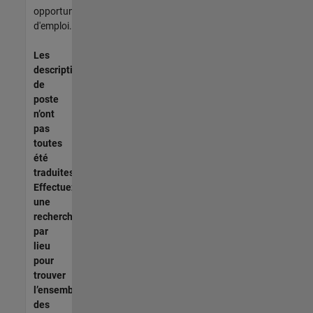
opportunités
d'emploi.
Les
descriptions
de
poste
n’ont
pas
toutes
été
traduites.
Effectuez
une
recherche
par
lieu
pour
trouver
l’ensemble
des