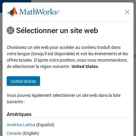
Passer au contenu
Votre
carrière
Sélectionner un site web
chez
MathWorks
Choisissez un site web pour accéder au contenu traduit dans
votre langue (lorsqu'il est disponible) et voir les événements et les
Accueil
Explorer nos opportunités
Adresses de nos bureaux
Étudi
offres locales. D’après votre position, nous vous recommandons
Activer/désactiver l'affichage du menu d
de sélectionner la région suivante :
United States
.
Contenu principal
FILTRER PAR
United States
Support client
+
4
Opérations commerciales
Vous pouvez également sélectionner un site web dans la liste
suivante :
Services marketing
Finances et opérations
Amériques
Juridique
Actuellement,
América Latina
(Español)
il n’y a
Canada
(English)
aucune