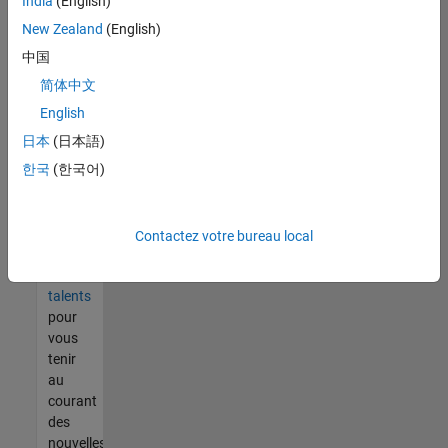
India
(English)
tout
vous
New Zealand
(English)
ne
中国
trouvez
简体中文
pas
d'offre
English
qui
日本
(日本語)
corresponde
한국
(한국어)
à vos
qualifications,
rejoignez
notre
Contactez votre bureau local
réseau
de
talents
pour
vous
tenir
au
courant
des
nouvelles