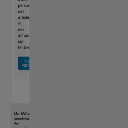
personnalisées,
des
articles
et
des
actualités
sur
l'entreprise.
Nous
rejoindre
MathWorks
Accelerating
the