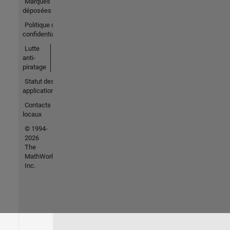
Marques
déposées
Politique de
confidentialité
Lutte
anti-
piratage
Statut des
applications
Contacts
locaux
© 1994-
2026
The
MathWorks,
Inc.