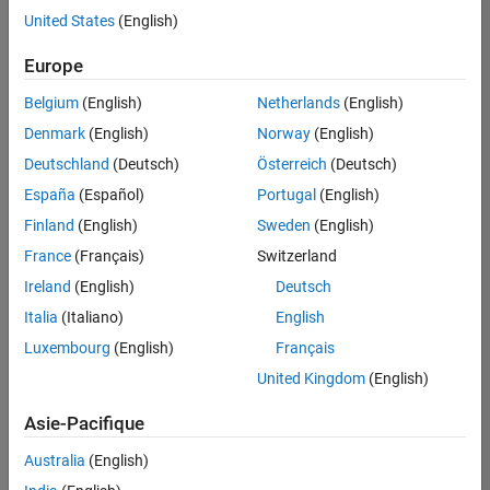
offre
United States
(English)
d'emploi
disponible
Europe
correspondant
à vos
Belgium
(English)
Netherlands
(English)
critères
Denmark
(English)
Norway
(English)
de
recherche.
Deutschland
(Deutsch)
Österreich
(Deutsch)
Vous
España
(Español)
Portugal
(English)
pouvez
Finland
(English)
Sweden
(English)
élargir
France
(Français)
Switzerland
votre
recherche
Ireland
(English)
Deutsch
ou
Italia
(Italiano)
English
afficher
Luxembourg
(English)
Français
l’ensemble
des
United Kingdom
(English)
offres
Asie-Pacifique
d'emploi
.
Si
Australia
(English)
malgré