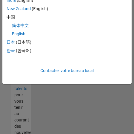
India
(English)
tout
vous
New Zealand
(English)
ne
中国
trouvez
简体中文
pas
d'offre
English
qui
日本
(日本語)
corresponde
한국
(한국어)
à vos
qualifications,
rejoignez
notre
Contactez votre bureau local
réseau
de
talents
pour
vous
tenir
au
courant
des
nouvelles