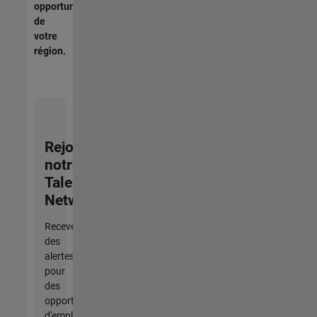
opportunités
de
votre
région.
Rejoignez
notre
Talent
Network
Recevez
des
alertes
pour
des
opportunités
d'emploi