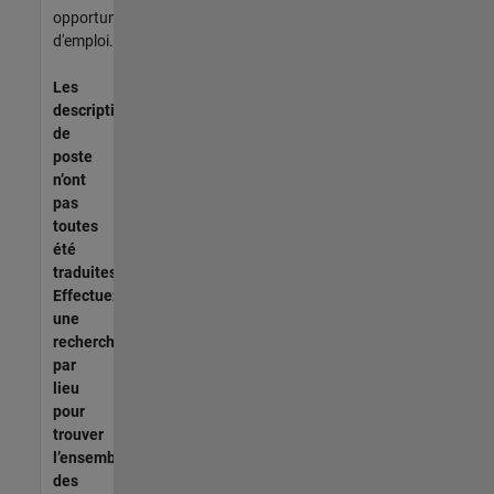
opportunités
d'emploi.
Les
descriptions
de
poste
n’ont
pas
toutes
été
traduites.
Effectuez
une
recherche
par
lieu
pour
trouver
l’ensemble
des