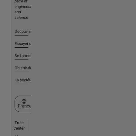
pace of
engineering
and
science
Découvrir les produits
Essayer ou acheter
Se former
Obtenir de l'aide
La société
Sélectionner un site web
France
Trust
Center