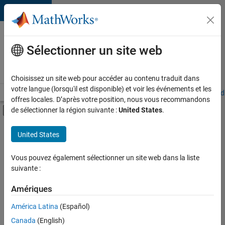
Passer au contenu
Votre
carrière
Sélectionner un site web
chez
MathWorks
Choisissez un site web pour accéder au contenu traduit dans
votre langue (lorsqu'il est disponible) et voir les événements et les
Accueil
Explorer nos opportunités
Adresses de nos bureaux
Étudi
offres locales. D’après votre position, nous vous recommandons
Activer/désactiver l'affichage du menu d
de sélectionner la région suivante :
United States
.
Contenu principal
FILTRER PAR
United States
Technologies de l’information
+
5
Support client
Vous pouvez également sélectionner un site web dans la liste
suivante :
Ventes internes
Services marketing
Amériques
Ressources humaines
Actuellement,
América Latina
(Español)
il n’y a
Juridique
Canada
(English)
aucune