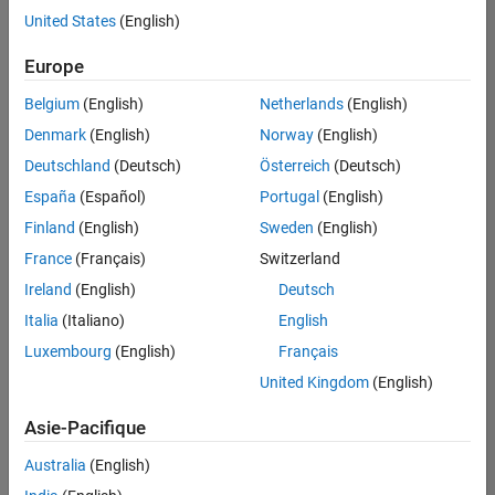
offre
United States
(English)
d'emploi
disponible
Europe
correspondant
à vos
Belgium
(English)
Netherlands
(English)
critères
Denmark
(English)
Norway
(English)
de
recherche.
Deutschland
(Deutsch)
Österreich
(Deutsch)
Vous
España
(Español)
Portugal
(English)
pouvez
Finland
(English)
Sweden
(English)
élargir
France
(Français)
Switzerland
votre
recherche
Ireland
(English)
Deutsch
ou
Italia
(Italiano)
English
afficher
Luxembourg
(English)
Français
l’ensemble
des
United Kingdom
(English)
offres
Asie-Pacifique
d'emploi
.
Si
Australia
(English)
malgré