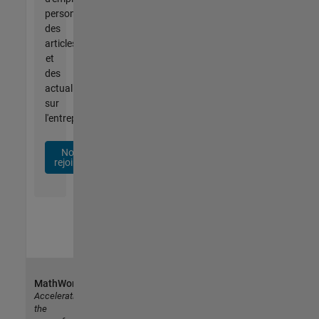
personnalisées,
des
articles
et
des
actualités
sur
l'entreprise.
Nous
rejoindre
MathWorks
Accelerating
the