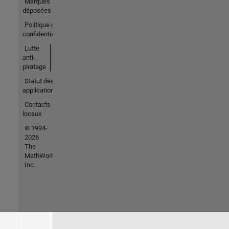
Marques
déposées
Politique de
confidentialité
Lutte
anti-
piratage
Statut des
applications
Contacts
locaux
© 1994-
2026
The
MathWorks,
Inc.