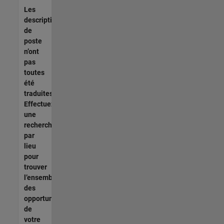
Les
descriptions
de
poste
n’ont
pas
toutes
été
traduites.
Effectuez
une
recherche
par
lieu
pour
trouver
l’ensemble
des
opportunités
de
votre