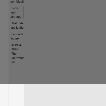
confidentialité
Lutte
anti-
piratage
Statut des
applications
Contacts
locaux
© 1994-
2026
The
MathWorks,
Inc.