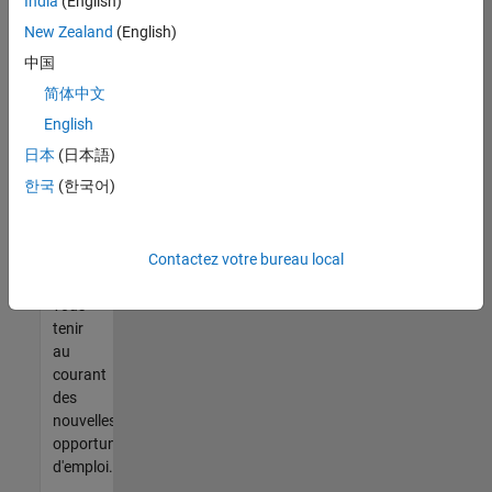
India
(English)
trouvez
pas
New Zealand
(English)
d'offre
中国
qui
简体中文
corresponde
à vos
English
qualifications,
日本
(日本語)
rejoignez
한국
(한국어)
notre
réseau
de
Contactez votre bureau local
talents
pour
vous
tenir
au
courant
des
nouvelles
opportunités
d'emploi.