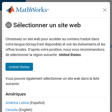
Passer au contenu
Votre
carrière
Sélectionner un site web
chez
MathWorks
Choisissez un site web pour accéder au contenu traduit dans
votre langue (lorsqu'il est disponible) et voir les événements et les
Accueil
Explorer nos opportunités
Adresses de nos bureaux
Étudi
offres locales. D’après votre position, nous vous recommandons
Activer/désactiver l'affichage du menu d
de sélectionner la région suivante :
United States
.
Contenu principal
FILTRER PAR
United States
Communication marketing
Vous pouvez également sélectionner un site web dans la liste
suivante :
Actuellement,
il n’y a
Amériques
aucune
offre
América Latina
(Español)
d'emploi
disponible
Canada
(English)