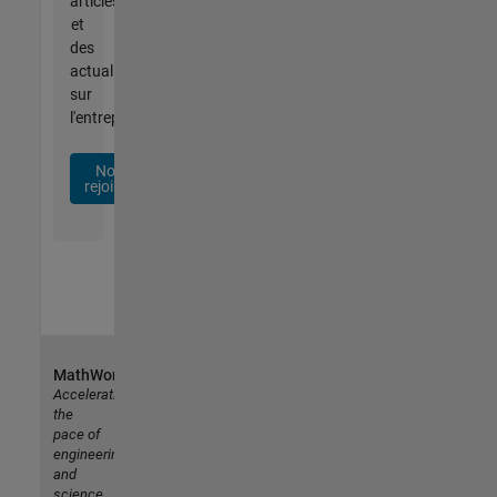
articles
et
des
actualités
sur
l'entreprise.
Nous
rejoindre
MathWorks
Accelerating
the
pace of
engineering
and
science