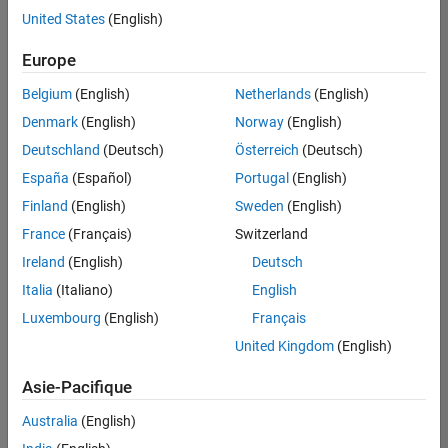
correspondant
United States
(English)
à vos
critères
Europe
de
recherche.
Belgium
(English)
Netherlands
(English)
Vous
Denmark
(English)
Norway
(English)
pouvez
Deutschland
(Deutsch)
Österreich
(Deutsch)
élargir
España
(Español)
Portugal
(English)
votre
recherche
Finland
(English)
Sweden
(English)
ou
France
(Français)
Switzerland
afficher
Ireland
(English)
Deutsch
l’ensemble
des
Italia
(Italiano)
English
offres
Luxembourg
(English)
Français
d'emploi
.
United Kingdom
(English)
Si
malgré
Asie-Pacifique
tout
vous
Australia
(English)
ne