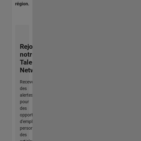
région.
Rejoignez
notre
Talent
Network
Recevez
des
alertes
pour
des
opportunités
d'emploi
personnalisées,
des