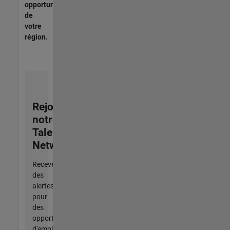
opportunités
de
votre
région.
Rejoignez
notre
Talent
Network
Recevez
des
alertes
pour
des
opportunités
d'emploi