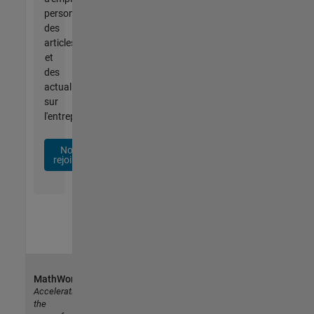
personnalisées,
des
articles
et
des
actualités
sur
l'entreprise.
Nous
rejoindre
MathWorks
Accelerating
the