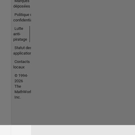
Marques
déposées
Politique de
confidentialité
Lutte
anti-
piratage
Statut des
applications
Contacts
locaux
© 1994-
2026
The
MathWorks,
Inc.