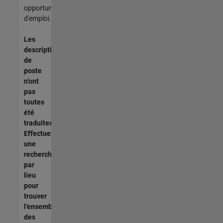
opportunités
d'emploi.
Les
descriptions
de
poste
n’ont
pas
toutes
été
traduites.
Effectuez
une
recherche
par
lieu
pour
trouver
l’ensemble
des