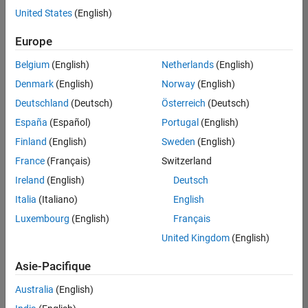
offre
United States
(English)
d'emploi
disponible
Europe
correspondant
à vos
Belgium
(English)
Netherlands
(English)
critères
Denmark
(English)
Norway
(English)
de
recherche.
Deutschland
(Deutsch)
Österreich
(Deutsch)
Vous
España
(Español)
Portugal
(English)
pouvez
Finland
(English)
Sweden
(English)
élargir
France
(Français)
Switzerland
votre
recherche
Ireland
(English)
Deutsch
ou
Italia
(Italiano)
English
afficher
Luxembourg
(English)
Français
l’ensemble
des
United Kingdom
(English)
offres
Asie-Pacifique
d'emploi
.
Si
Australia
(English)
malgré