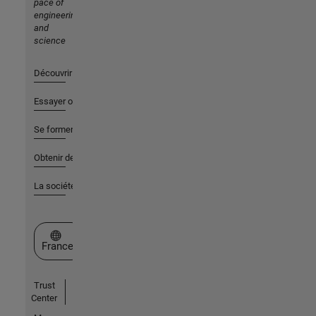
pace of
engineering
and
science
Découvrir les produits
Essayer ou acheter
Se former
Obtenir de l'aide
La société
Sélectionner un site web
France
Trust
Center