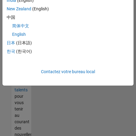
India
(English)
tout
vous
New Zealand
(English)
ne
中国
trouvez
简体中文
pas
d'offre
English
qui
日本
(日本語)
corresponde
한국
(한국어)
à vos
qualifications,
rejoignez
notre
Contactez votre bureau local
réseau
de
talents
pour
vous
tenir
au
courant
des
nouvelles