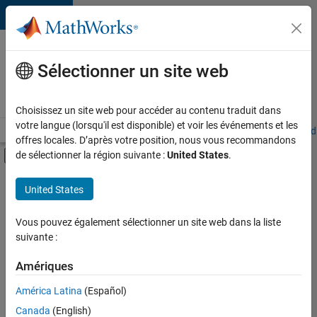
Passer au contenu
Votre
carrière
Sélectionner un site web
chez
MathWorks
Choisissez un site web pour accéder au contenu traduit dans
votre langue (lorsqu'il est disponible) et voir les événements et les
Accueil
Explorer nos opportunités
Adresses de nos bureaux
Étudi
offres locales. D’après votre position, nous vous recommandons
Activer/désactiver l'affichage du menu d
de sélectionner la région suivante :
United States
.
Contenu principal
FILTRER PAR
United States
Technologies de l’information
+
4
Ventes internes
Vous pouvez également sélectionner un site web dans la liste
suivante :
Communication marketing
Équipe Business Model
Amériques
Juridique
Actuellement,
América Latina
(Español)
il n’y a
Canada
(English)
aucune