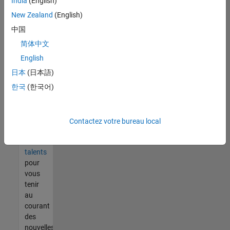
India
(English)
tout
vous
New Zealand
(English)
ne
中国
trouvez
简体中文
pas
d'offre
English
qui
日本
(日本語)
corresponde
한국
(한국어)
à vos
qualifications,
rejoignez
notre
Contactez votre bureau local
réseau
de
talents
pour
vous
tenir
au
courant
des
nouvelles