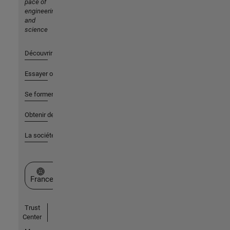
pace of
engineering
and
science
Découvrir les produits
Essayer ou acheter
Se former
Obtenir de l'aide
La société
Sélectionner un site web
France
Trust
Center