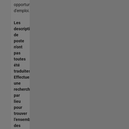
opportunités
d'emploi.
Les
descriptions
de
poste
n’ont
pas
toutes
été
traduites.
Effectuez
une
recherche
par
lieu
pour
trouver
l’ensemble
des