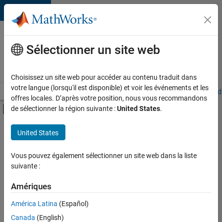
Passer au contenu
Votre
carrière
Sélectionner un site web
chez
MathWorks
Choisissez un site web pour accéder au contenu traduit dans
votre langue (lorsqu'il est disponible) et voir les événements et les
Accueil
Explorer nos opportunités
Adresses de nos bureaux
Étudi
offres locales. D’après votre position, nous vous recommandons
Activer/désactiver l'affichage du menu d
de sélectionner la région suivante :
United States
.
Contenu principal
FILTRER PAR
United States
Technologies de l’information
+
6
Ventes internes
Vous pouvez également sélectionner un site web dans la liste
suivante :
Opérations commerciales
Services marketing
Amériques
Équipe Business Model
Actuellement,
América Latina
(Español)
il n’y a
Juridique
Canada
(English)
aucune