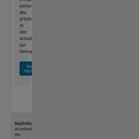
personnalisées,
des
articles
et
des
actualités
sur
l'entreprise.
Nous
rejoindre
MathWorks
Accelerating
the