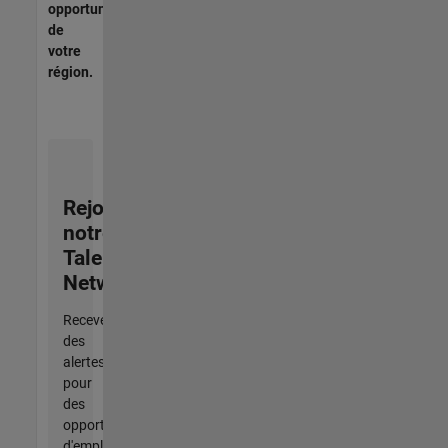
opportunités
de
votre
région.
Rejoignez
notre
Talent
Network
Recevez
des
alertes
pour
des
opportunités
d'emploi