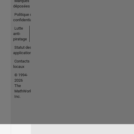
Marques
déposées
Politique de
confidentialité
Lutte
anti-
piratage
Statut des
applications
Contacts
locaux
© 1994-
2026
The
MathWorks,
Inc.