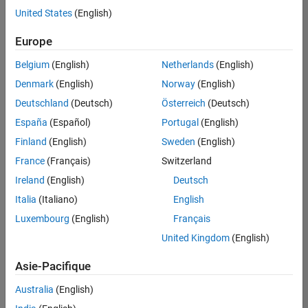
Services administratifs
offre
United States
(English)
d'emploi
disponible
Europe
correspondant
à vos
Belgium
(English)
Netherlands
(English)
critères
Denmark
(English)
Norway
(English)
de
recherche.
Deutschland
(Deutsch)
Österreich
(Deutsch)
Vous
España
(Español)
Portugal
(English)
pouvez
Finland
(English)
Sweden
(English)
élargir
France
(Français)
Switzerland
votre
recherche
Ireland
(English)
Deutsch
ou
Italia
(Italiano)
English
afficher
Luxembourg
(English)
Français
l’ensemble
des
United Kingdom
(English)
offres
Asie-Pacifique
d'emploi
.
Si
Australia
(English)
malgré