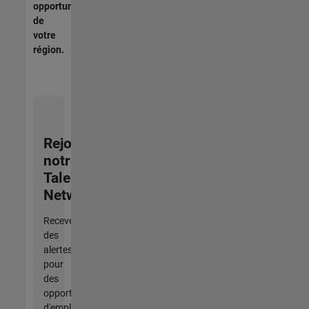
opportunités
de
votre
région.
Rejoignez
notre
Talent
Network
Recevez
des
alertes
pour
des
opportunités
d'emploi