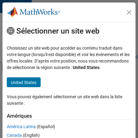
Passer au contenu
Votre
carrière
Sélectionner un site web
chez
MathWorks
Choisissez un site web pour accéder au contenu traduit dans
votre langue (lorsqu'il est disponible) et voir les événements et les
Accueil
Explorer nos opportunités
Adresses de nos bureaux
Étudi
offres locales. D’après votre position, nous vous recommandons
Activer/désactiver l'affichage du menu d
de sélectionner la région suivante :
United States
.
Contenu principal
FILTRER PAR
United States
Technologies de l’information
+
6
Ventes commerciales
Vous pouvez également sélectionner un site web dans la liste
suivante :
Ventes internes
Opérations commerciales
Amériques
Services marketing
Actuellement,
América Latina
(Español)
il n’y a
Équipe Business Model
Canada
(English)
aucune