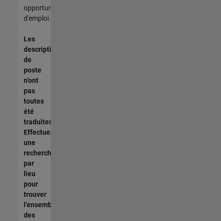
opportunités
d'emploi.
Les
descriptions
de
poste
n’ont
pas
toutes
été
traduites.
Effectuez
une
recherche
par
lieu
pour
trouver
l’ensemble
des