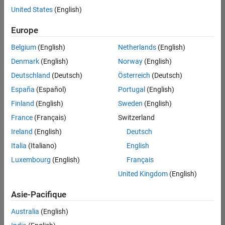
Services administratifs
offre
United States
(English)
d'emploi
disponible
Europe
correspondant
à vos
Belgium
(English)
Netherlands
(English)
critères
Denmark
(English)
Norway
(English)
de
recherche.
Deutschland
(Deutsch)
Österreich
(Deutsch)
Vous
España
(Español)
Portugal
(English)
pouvez
Finland
(English)
Sweden
(English)
élargir
France
(Français)
Switzerland
votre
recherche
Ireland
(English)
Deutsch
ou
Italia
(Italiano)
English
afficher
Luxembourg
(English)
Français
l’ensemble
des
United Kingdom
(English)
offres
Asie-Pacifique
d'emploi
.
Si
Australia
(English)
malgré