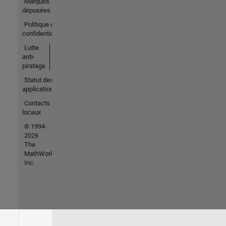
Marques
déposées
Politique de
confidentialité
Lutte
anti-
piratage
Statut des
applications
Contacts
locaux
© 1994-
2026
The
MathWorks,
Inc.