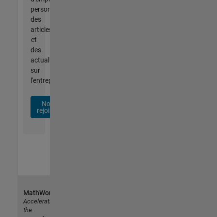
personnalisées,
des
articles
et
des
actualités
sur
l'entreprise.
Nous
rejoindre
MathWorks
Accelerating
the