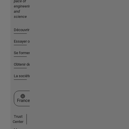
pace of
engineering
and
science
Découvrir les produits
Essayer ou acheter
Se former
Obtenir de l'aide
La société
Sélectionner un site web
France
Trust
Center