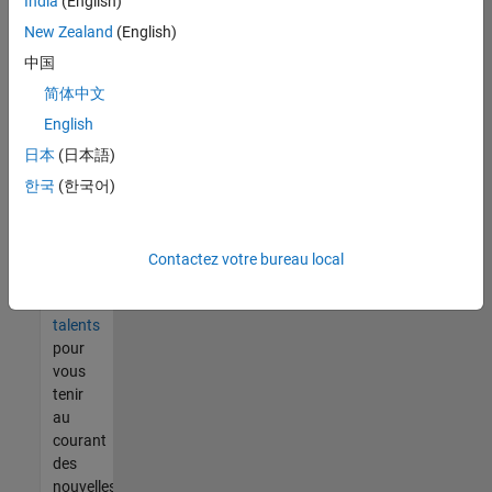
India
(English)
tout
vous
New Zealand
(English)
ne
中国
trouvez
简体中文
pas
d'offre
English
qui
日本
(日本語)
corresponde
한국
(한국어)
à vos
qualifications,
rejoignez
notre
Contactez votre bureau local
réseau
de
talents
pour
vous
tenir
au
courant
des
nouvelles