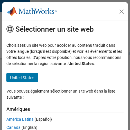
Passer au contenu
Votre
carrière
Sélectionner un site web
chez
MathWorks
Choisissez un site web pour accéder au contenu traduit dans
votre langue (lorsqu'il est disponible) et voir les événements et les
Accueil
Explorer nos opportunités
Adresses de nos bureaux
Étudi
offres locales. D’après votre position, nous vous recommandons
Activer/désactiver l'affichage du menu d
de sélectionner la région suivante :
United States
.
Contenu principal
FILTRER PAR
United States
Ventes commerciales
+
6
Ventes pour l'éducation
Vous pouvez également sélectionner un site web dans la liste
suivante :
Ventes internes
Communication marketing
Amériques
Services marketing
Actuellement,
América Latina
(Español)
il n’y a
Équipe Business Model
Canada
(English)
aucune