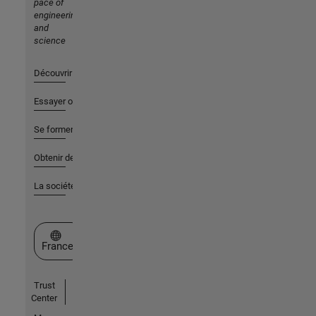
pace of
engineering
and
science
Découvrir les produits
Essayer ou acheter
Se former
Obtenir de l'aide
La société
Sélectionner un site web
France
Trust
Center