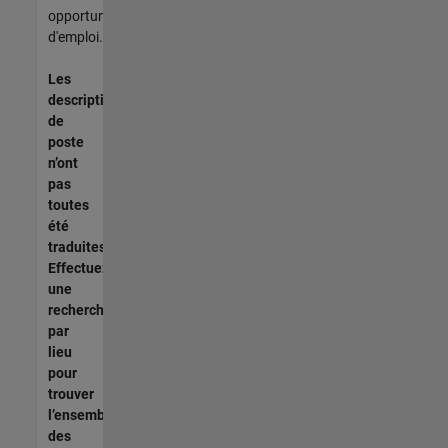
opportunités
d'emploi.
Les
descriptions
de
poste
n’ont
pas
toutes
été
traduites.
Effectuez
une
recherche
par
lieu
pour
trouver
l’ensemble
des