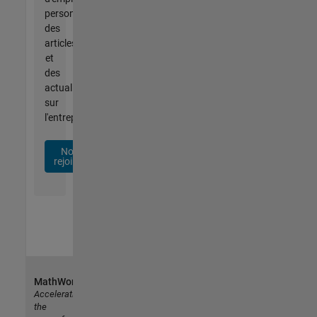
personnalisées,
des
articles
et
des
actualités
sur
l'entreprise.
Nous
rejoindre
MathWorks
Accelerating
the