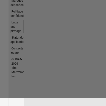
Marques
déposées
Politique de
confidentialité
Lutte
anti-
piratage
Statut des
applications
Contacts
locaux
© 1994-
2026
The
MathWorks,
Inc.