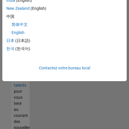
India
(English)
tout
vous
New Zealand
(English)
ne
中国
trouvez
简体中文
pas
d'offre
English
qui
日本
(日本語)
corresponde
한국
(한국어)
à vos
qualifications,
rejoignez
notre
Contactez votre bureau local
réseau
de
talents
pour
vous
tenir
au
courant
des
nouvelles