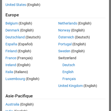
Finances et opérations
offre
United States
(English)
d'emploi
disponible
Europe
correspondant
à vos
Belgium
(English)
Netherlands
(English)
critères
Denmark
(English)
Norway
(English)
de
recherche.
Deutschland
(Deutsch)
Österreich
(Deutsch)
Vous
España
(Español)
Portugal
(English)
pouvez
Finland
(English)
Sweden
(English)
élargir
France
(Français)
Switzerland
votre
recherche
Ireland
(English)
Deutsch
ou
Italia
(Italiano)
English
afficher
Luxembourg
(English)
Français
l’ensemble
des
United Kingdom
(English)
offres
Asie-Pacifique
d'emploi
.
Si
Australia
(English)
malgré