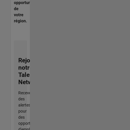
opportunités
de
votre
région.
Rejoignez
notre
Talent
Network
Recevez
des
alertes
pour
des
opportunités
d'emploi