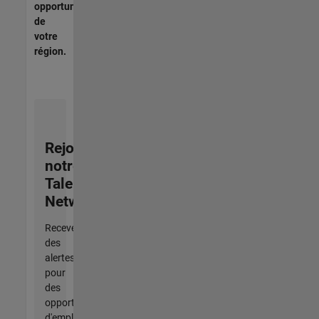
opportunités
de
votre
région.
Rejoignez
notre
Talent
Network
Recevez
des
alertes
pour
des
opportunités
d'emploi