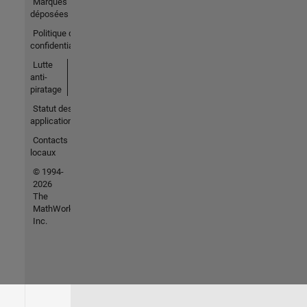
Marques
déposées
Politique de
confidentialité
Lutte
anti-
piratage
Statut des
applications
Contacts
locaux
© 1994-
2026
The
MathWorks,
Inc.