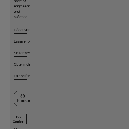
pace of
engineering
and
science
Découvrir les produits
Essayer ou acheter
Se former
Obtenir de l'aide
La société
Sélectionner un site web
France
Trust
Center