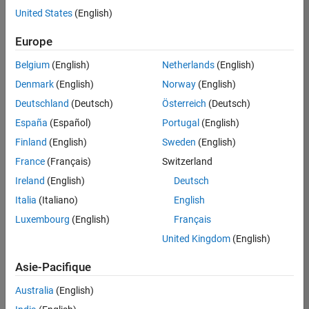
Juridique
offre
United States
(English)
d'emploi
Services administratifs
disponible
Europe
correspondant
à vos
Belgium
(English)
Netherlands
(English)
critères
Denmark
(English)
Norway
(English)
de
recherche.
Deutschland
(Deutsch)
Österreich
(Deutsch)
Vous
España
(Español)
Portugal
(English)
pouvez
Finland
(English)
Sweden
(English)
élargir
France
(Français)
Switzerland
votre
recherche
Ireland
(English)
Deutsch
ou
Italia
(Italiano)
English
afficher
Luxembourg
(English)
Français
l’ensemble
des
United Kingdom
(English)
offres
Asie-Pacifique
d'emploi
.
Si
Australia
(English)
malgré