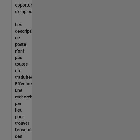
opportunités
d'emploi.
Les
descriptions
de
poste
n’ont
pas
toutes
été
traduites.
Effectuez
une
recherche
par
lieu
pour
trouver
l’ensemble
des