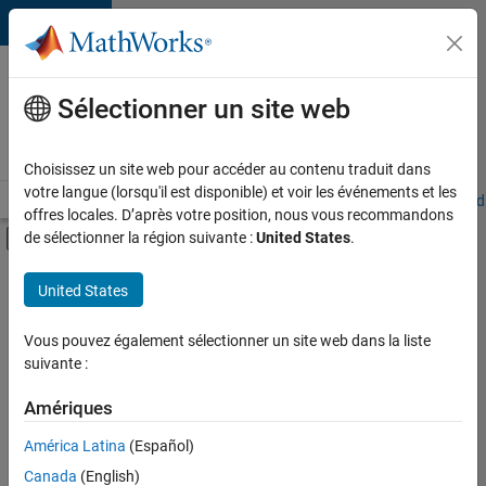
Passer au contenu
Votre
carrière
Sélectionner un site web
chez
MathWorks
Choisissez un site web pour accéder au contenu traduit dans
votre langue (lorsqu'il est disponible) et voir les événements et les
Accueil
Explorer nos opportunités
Adresses de nos bureaux
Étudi
offres locales. D’après votre position, nous vous recommandons
Activer/désactiver l'affichage du menu d
de sélectionner la région suivante :
United States
.
Contenu principal
FILTRER PAR
United States
Ventes commerciales
+
7
Ventes pour l'éducation
Vous pouvez également sélectionner un site web dans la liste
suivante :
Ventes internes
Communication marketing
Amériques
Équipe Business Model
Actuellement,
América Latina
(Español)
il n’y a
Ressources humaines
Canada
(English)
aucune