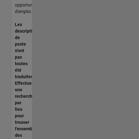
opportunités
d'emploi.
Les
descriptions
de
poste
n’ont
pas
toutes
été
traduites.
Effectuez
une
recherche
par
lieu
pour
trouver
l’ensemble
des