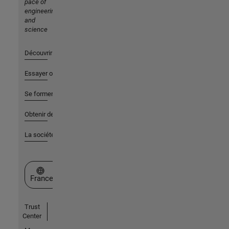
pace of
engineering
and
science
Découvrir les produits
Essayer ou acheter
Se former
Obtenir de l'aide
La société
Sélectionner un site web
France
Trust
Center