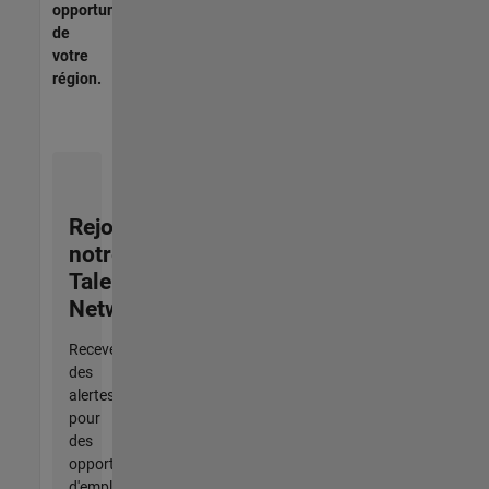
opportunités
de
votre
région.
Rejoignez
notre
Talent
Network
Recevez
des
alertes
pour
des
opportunités
d'emploi