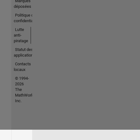
Marques
déposées
Politique de
confidentialité
Lutte
anti-
piratage
Statut des
applications
Contacts
locaux
© 1994-
2026
The
MathWorks,
Inc.