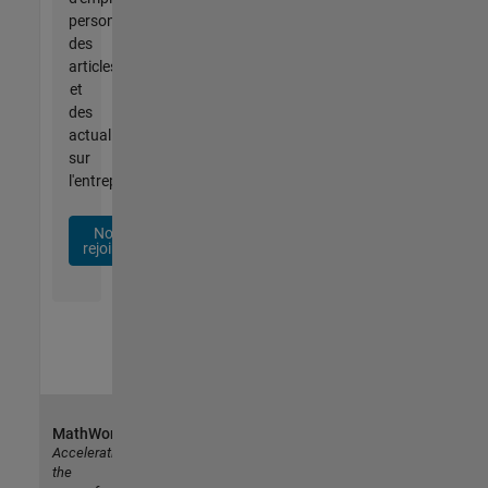
personnalisées,
des
articles
et
des
actualités
sur
l'entreprise.
Nous
rejoindre
MathWorks
Accelerating
the