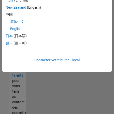
India
(English)
tout
vous
New Zealand
(English)
ne
中国
trouvez
简体中文
pas
d'offre
English
qui
日本
(日本語)
corresponde
한국
(한국어)
à vos
qualifications,
rejoignez
notre
Contactez votre bureau local
réseau
de
talents
pour
vous
tenir
au
courant
des
nouvelles