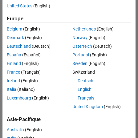
offre
United States
(English)
d'emploi
disponible
Europe
correspondant
à vos
Belgium
(English)
Netherlands
(English)
critères
Denmark
(English)
Norway
(English)
de
recherche.
Deutschland
(Deutsch)
Österreich
(Deutsch)
Vous
España
(Español)
Portugal
(English)
pouvez
Finland
(English)
Sweden
(English)
élargir
France
(Français)
Switzerland
votre
recherche
Ireland
(English)
Deutsch
ou
Italia
(Italiano)
English
afficher
Luxembourg
(English)
Français
l’ensemble
des
United Kingdom
(English)
offres
Asie-Pacifique
d'emploi
.
Si
Australia
(English)
malgré