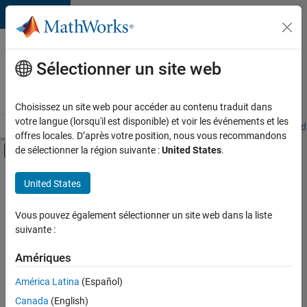
Passer au contenu
Votre
carrière
Sélectionner un site web
chez
MathWorks
Choisissez un site web pour accéder au contenu traduit dans
votre langue (lorsqu'il est disponible) et voir les événements et les
Accueil
Explorer nos opportunités
Adresses de nos bureaux
Étudi
offres locales. D’après votre position, nous vous recommandons
Activer/désactiver l'affichage du menu d
de sélectionner la région suivante :
United States
.
Contenu principal
FILTRER PAR
United States
Ventes commerciales
+
5
Ventes internes
Vous pouvez également sélectionner un site web dans la liste
suivante :
Services marketing
Équipe Business Model
Amériques
Juridique
Actuellement,
América Latina
(Español)
il n’y a
Services administratifs
Canada
(English)
aucune