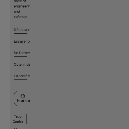
pace of
engineering
and
science
Découvrir les produits
Essayer ou acheter
Se former
Obtenir de l'aide
La société
Sélectionner un site web
France
Trust
Center