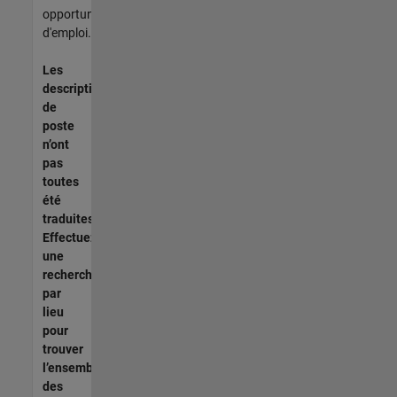
opportunités
d'emploi.
Les
descriptions
de
poste
n’ont
pas
toutes
été
traduites.
Effectuez
une
recherche
par
lieu
pour
trouver
l’ensemble
des