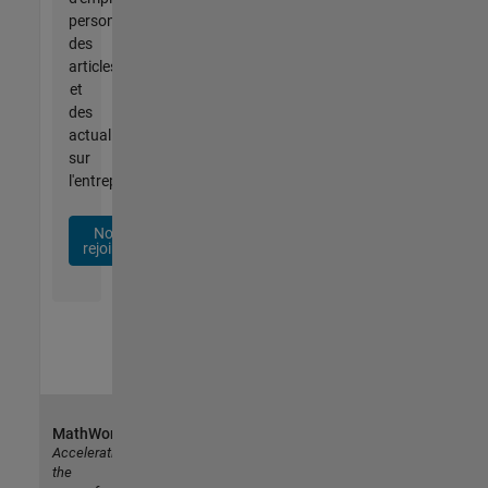
personnalisées,
des
articles
et
des
actualités
sur
l'entreprise.
Nous
rejoindre
MathWorks
Accelerating
the