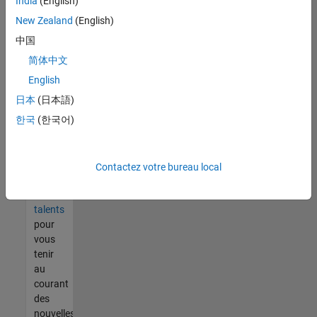
India
(English)
tout
vous
New Zealand
(English)
ne
中国
trouvez
简体中文
pas
d'offre
English
qui
日本
(日本語)
corresponde
한국
(한국어)
à vos
qualifications,
rejoignez
notre
Contactez votre bureau local
réseau
de
talents
pour
vous
tenir
au
courant
des
nouvelles