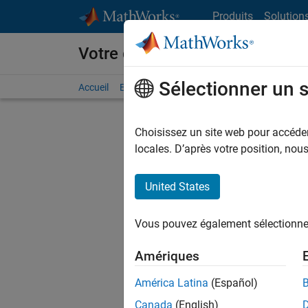
Passer au contenu
Produits
Solution
Votre carrière chez MathWorks
Sélectionner un 
Accueil
Explorer nos opportunités
Adresses de no
Choisissez un site web pour accéder 
FILTRER
locales. D’après votre position, no
United States
Actuell
Vous pou
Vous pouvez également sélectionner 
d'offre q
opportun
Amériques
Les desc
América Latina
(Español)
opportun
Canada
(English)