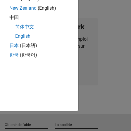
New Zealand
(English)
中国
ignez notre Talent Network
简体中文
English
des alertes pour des opportunités d'emploi
日本
(日本語)
alisées, des articles et des actualités sur
l'entreprise.
한국
(한국어)
Nous rejoindre
Obtenir de l'aide
La société