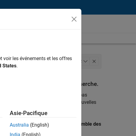
t voir les événements et les offres
tions commerciales
+
2
d States
.
espondant à vos critères de recherche.
emploi
. Si malgré tout vous ne trouvez pas
ents
pour vous tenir au courant des nouvelles
Asie-Pacifique
 recherche par lieu pour trouver l’ensemble des
Australia
(English)
India
(English)