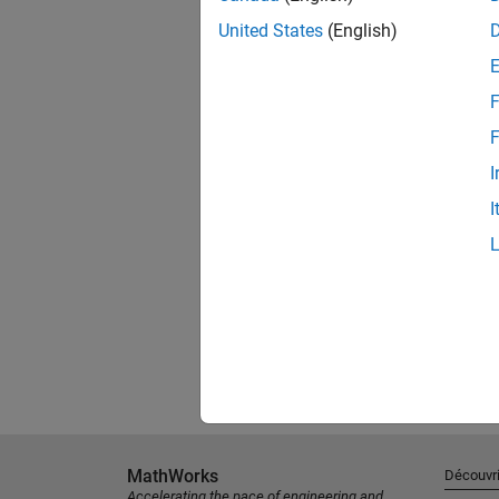
United States
(English)
F
F
I
I
MathWorks
Découvri
Accelerating the pace of engineering and