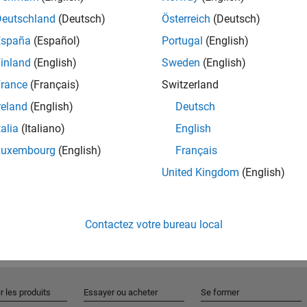
Deutschland
(Deutsch)
Österreich
(Deutsch)
España
(Español)
Portugal
(English)
Rejo
inland
(English)
Sweden
(English)
rance
(Français)
Switzerland
Recevez 
reland
(English)
Deutsch
personn
talia
(Italiano)
English
Luxembourg
(English)
Français
United Kingdom
(English)
Contactez votre bureau local
r les produits
Essayer ou acheter
Se former