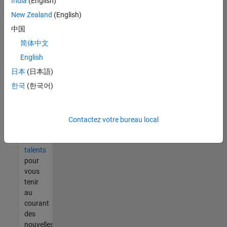
India
(English)
tout
vous
New Zealand
(English)
ne
中国
trouvez
简体中文
pas
d'offre
English
qui
日本
(日本語)
corresponde
한국
(한국어)
à vos
qualifications,
rejoignez
notre
Contactez votre bureau local
réseau
de
talents
pour
vous
tenir
au
courant
des
nouvelles