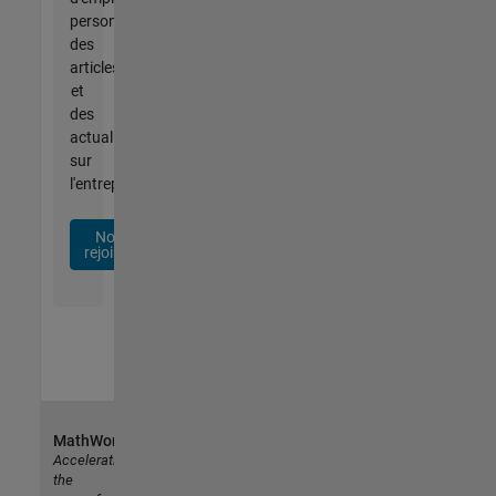
personnalisées,
des
articles
et
des
actualités
sur
l'entreprise.
Nous
rejoindre
MathWorks
Accelerating
the