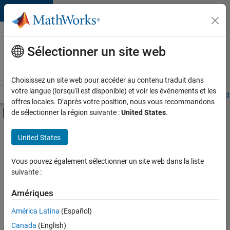
Passer au contenu
Votre
carrière
Sélectionner un site web
chez
MathWorks
Choisissez un site web pour accéder au contenu traduit dans
votre langue (lorsqu'il est disponible) et voir les événements et les
Accueil
Explorer nos opportunités
Adresses de nos bureaux
Étudi
offres locales. D’après votre position, nous vous recommandons
Activer/désactiver l'affichage du menu d
de sélectionner la région suivante :
United States
.
Contenu principal
FILTRER PAR
United States
Ventes commerciales
+
6
Support client
Vous pouvez également sélectionner un site web dans la liste
suivante :
Ventes internes
Communication marketing
Amériques
Services marketing
Actuellement,
América Latina
(Español)
il n’y a
Équipe Business Model
Canada
(English)
aucune