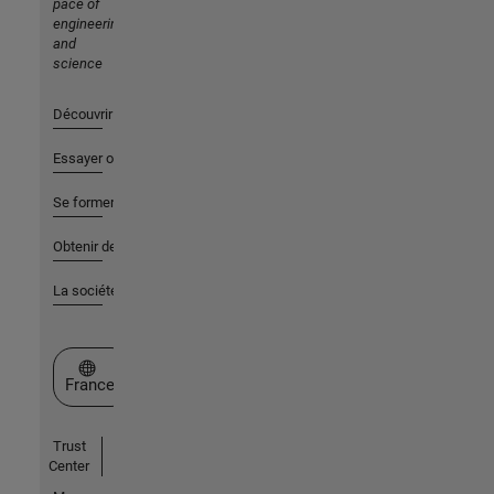
pace of
engineering
and
science
Découvrir les produits
Essayer ou acheter
Se former
Obtenir de l'aide
La société
Sélectionner un site web
France
Trust
Center