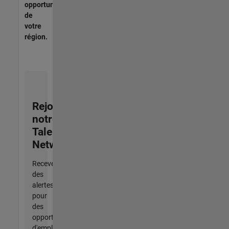
opportunités
de
votre
région.
Rejoignez
notre
Talent
Network
Recevez
des
alertes
pour
des
opportunités
d'emploi