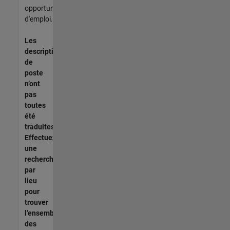
opportunités
d'emploi.
Les
descriptions
de
poste
n’ont
pas
toutes
été
traduites.
Effectuez
une
recherche
par
lieu
pour
trouver
l’ensemble
des