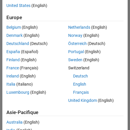
Juridique
offre
United States
(English)
d'emploi
disponible
Europe
correspondant
à vos
Belgium
(English)
Netherlands
(English)
critères
Denmark
(English)
Norway
(English)
de
recherche.
Deutschland
(Deutsch)
Österreich
(Deutsch)
Vous
España
(Español)
Portugal
(English)
pouvez
Finland
(English)
Sweden
(English)
élargir
France
(Français)
Switzerland
votre
recherche
Ireland
(English)
Deutsch
ou
Italia
(Italiano)
English
afficher
Luxembourg
(English)
Français
l’ensemble
des
United Kingdom
(English)
offres
Asie-Pacifique
d'emploi
.
Si
Australia
(English)
malgré