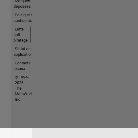
Marques
déposées
Politique de
confidentialité
Lutte
anti-
piratage
Statut des
applications
Contacts
locaux
© 1994-
2026
The
MathWorks,
Inc.