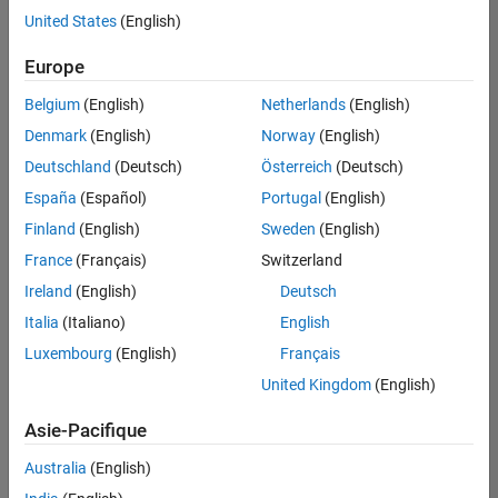
offre
United States
(English)
d'emploi
disponible
Europe
correspondant
à vos
Belgium
(English)
Netherlands
(English)
critères
Denmark
(English)
Norway
(English)
de
recherche.
Deutschland
(Deutsch)
Österreich
(Deutsch)
Vous
España
(Español)
Portugal
(English)
pouvez
Finland
(English)
Sweden
(English)
élargir
France
(Français)
Switzerland
votre
recherche
Ireland
(English)
Deutsch
ou
Italia
(Italiano)
English
afficher
Luxembourg
(English)
Français
l’ensemble
des
United Kingdom
(English)
offres
Asie-Pacifique
d'emploi
.
Si
Australia
(English)
malgré