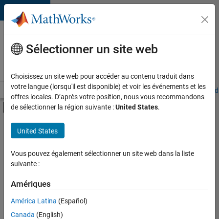
Passer au contenu
Votre
carrière
Sélectionner un site web
chez
MathWorks
Choisissez un site web pour accéder au contenu traduit dans
votre langue (lorsqu'il est disponible) et voir les événements et les
Accueil
Explorer nos opportunités
Adresses de nos bureaux
Étudi
offres locales. D’après votre position, nous vous recommandons
Activer/désactiver l'affichage du menu d
de sélectionner la région suivante :
United States
.
Contenu principal
FILTRER PAR
United States
Ventes commerciales
+
5
Support client
Vous pouvez également sélectionner un site web dans la liste
suivante :
Ventes internes
Services marketing
Amériques
Équipe Business Model
Actuellement,
América Latina
(Español)
il n’y a
Ressources humaines
Canada
(English)
aucune