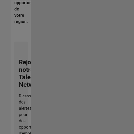
opportunités
de
votre
région.
Rejoignez
notre
Talent
Network
Recevez
des
alertes
pour
des
opportunités
d'emploi