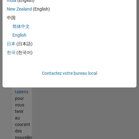
India
(English)
tout
vous
New Zealand
(English)
ne
中国
trouvez
简体中文
pas
d'offre
English
qui
日本
(日本語)
corresponde
한국
(한국어)
à vos
qualifications,
rejoignez
notre
Contactez votre bureau local
réseau
de
talents
pour
vous
tenir
au
courant
des
nouvelles