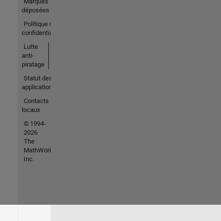
Marques
déposées
Politique de
confidentialité
Lutte
anti-
piratage
Statut des
applications
Contacts
locaux
© 1994-
2026
The
MathWorks,
Inc.