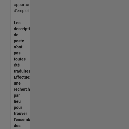
opportunités
d'emploi.
Les
descriptions
de
poste
n’ont
pas
toutes
été
traduites.
Effectuez
une
recherche
par
lieu
pour
trouver
l’ensemble
des