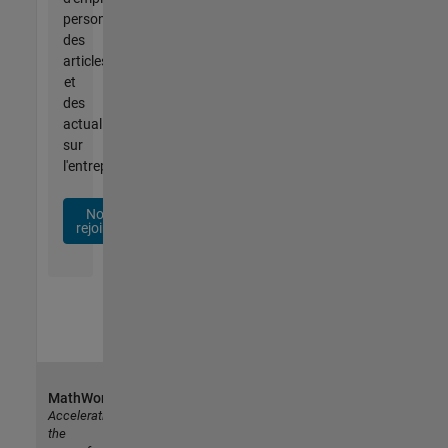
personnalisées,
des
articles
et
des
actualités
sur
l'entreprise.
Nous
rejoindre
MathWorks
Accelerating
the