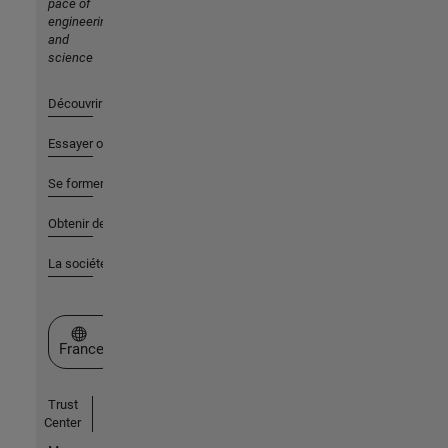
pace of
engineering
and
science
Découvrir les produits
Essayer ou acheter
Se former
Obtenir de l'aide
La société
Sélectionner un site web
France
Trust
Center