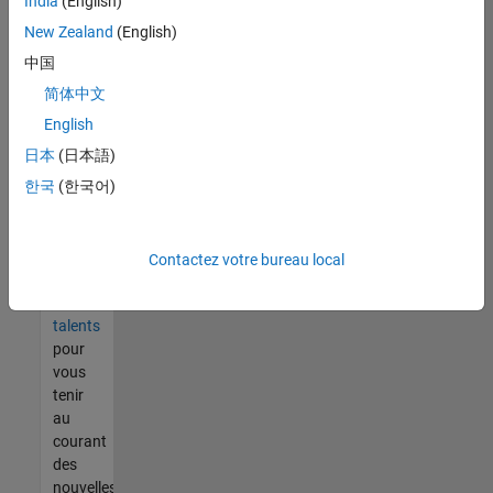
India
(English)
tout
vous
New Zealand
(English)
ne
中国
trouvez
简体中文
pas
d'offre
English
qui
日本
(日本語)
corresponde
한국
(한국어)
à vos
qualifications,
rejoignez
notre
Contactez votre bureau local
réseau
de
talents
pour
vous
tenir
au
courant
des
nouvelles