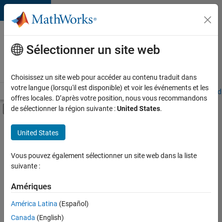
Passer au contenu
Votre
carrière
Sélectionner un site web
chez
MathWorks
Choisissez un site web pour accéder au contenu traduit dans
votre langue (lorsqu'il est disponible) et voir les événements et les
Accueil
Explorer nos opportunités
Adresses de nos bureaux
Étudi
offres locales. D’après votre position, nous vous recommandons
Activer/désactiver l'affichage du menu d
de sélectionner la région suivante :
United States
.
Contenu principal
FILTRER PAR
United States
Ventes commerciales
+
5
Ventes internes
Vous pouvez également sélectionner un site web dans la liste
suivante :
Services marketing
Équipe Business Model
Amériques
Finances et opérations
Actuellement,
América Latina
(Español)
il n’y a
Juridique
Canada
(English)
aucune