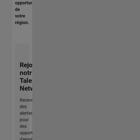
opportunités
de
votre
région.
Rejoignez
notre
Talent
Network
Recevez
des
alertes
pour
des
opportunités
d'emploi