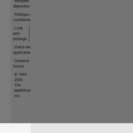
Marques
déposées
Politique de
confidentialité
Lutte
anti-
piratage
Statut des
applications
Contacts
locaux
© 1994-
2026
The
MathWorks,
Inc.