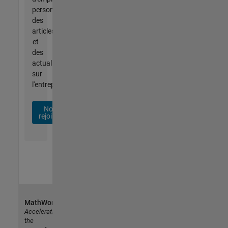
personnalisées,
des
articles
et
des
actualités
sur
l'entreprise.
Nous
rejoindre
MathWorks
Accelerating
the