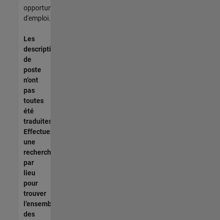
opportunités
d'emploi.
Les
descriptions
de
poste
n’ont
pas
toutes
été
traduites.
Effectuez
une
recherche
par
lieu
pour
trouver
l’ensemble
des