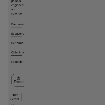
pace of
engineering
and
science
Découvrir les produits
Essayer ou acheter
Se former
Obtenir de l'aide
La société
Sélectionner un site web
France
Trust
Center