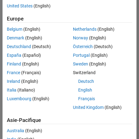
offre
United States
(English)
d'emploi
disponible
Europe
correspondant
à vos
Belgium
(English)
Netherlands
(English)
critères
Denmark
(English)
Norway
(English)
de
recherche.
Deutschland
(Deutsch)
Österreich
(Deutsch)
Vous
España
(Español)
Portugal
(English)
pouvez
Finland
(English)
Sweden
(English)
élargir
France
(Français)
Switzerland
votre
recherche
Ireland
(English)
Deutsch
ou
Italia
(Italiano)
English
afficher
Luxembourg
(English)
Français
l’ensemble
des
United Kingdom
(English)
offres
Asie-Pacifique
d'emploi
.
Si
Australia
(English)
malgré