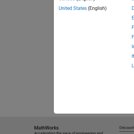
United States
(English)
F
F
I
I
MathWorks
Découvri
Accelerating the pace of engineering and