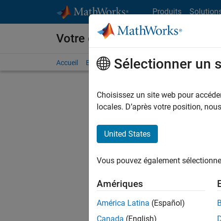
Passer au contenu
Produits
Solution
Votre carrière chez MathWorks
Sélectionner un 
Accueil
Explorer nos opportunités
Adresses de no
Choisissez un site web pour accéder 
FILTRER
locales. D’après votre position, no
United States
Actuell
Vous pou
Vous pouvez également sélectionner 
d'offre q
opportun
Amériques
Les desc
América Latina
(Español)
opportun
Canada
(English)