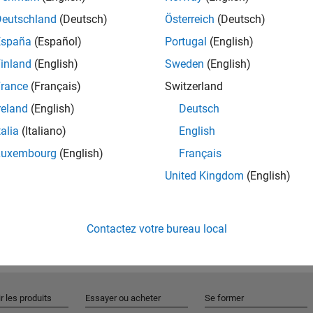
Deutschland
(Deutsch)
Österreich
(Deutsch)
España
(Español)
Portugal
(English)
Rejo
inland
(English)
Sweden
(English)
rance
(Français)
Switzerland
Recevez 
reland
(English)
Deutsch
personn
talia
(Italiano)
English
Luxembourg
(English)
Français
United Kingdom
(English)
Contactez votre bureau local
r les produits
Essayer ou acheter
Se former