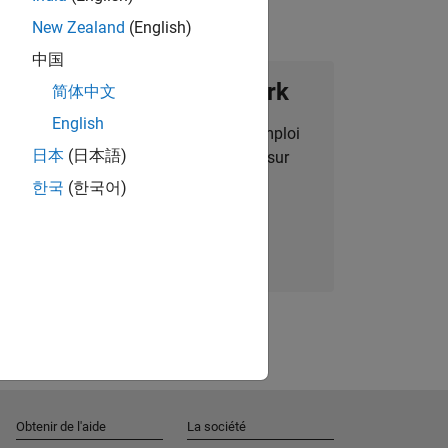
New Zealand
(English)
中国
ignez notre Talent Network
简体中文
English
des alertes pour des opportunités d'emploi
日本
(日本語)
alisées, des articles et des actualités sur
l'entreprise.
한국
(한국어)
Nous rejoindre
Obtenir de l'aide
La société