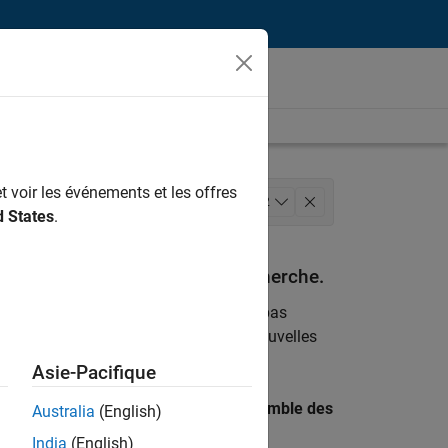
t voir les événements et les offres
Finances et opérations
+
2
d States
.
espondant à vos critères de recherche.
emploi
. Si malgré tout vous ne trouvez pas
ents
pour vous tenir au courant des nouvelles
Asie-Pacifique
 recherche par lieu pour trouver l’ensemble des
Australia
(English)
India
(English)