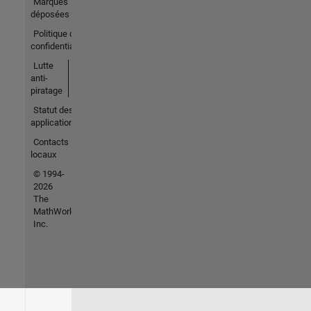
Marques
déposées
Politique de
confidentialité
Lutte
anti-
piratage
Statut des
applications
Contacts
locaux
© 1994-
2026
The
MathWorks,
Inc.