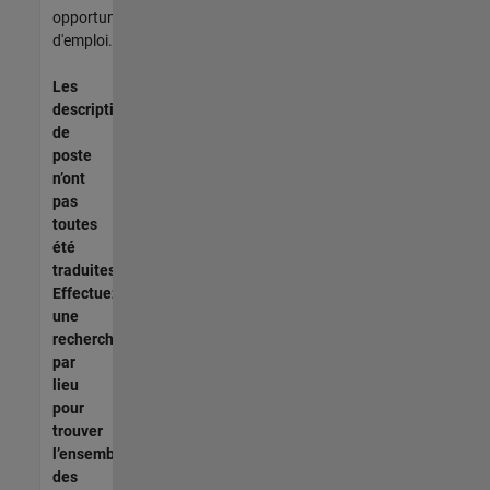
opportunités
d'emploi.
Les
descriptions
de
poste
n’ont
pas
toutes
été
traduites.
Effectuez
une
recherche
par
lieu
pour
trouver
l’ensemble
des