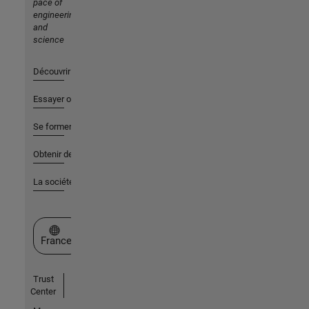
pace of
engineering
and
science
Découvrir les produits
Essayer ou acheter
Se former
Obtenir de l'aide
La société
Sélectionner un site web
France
Trust
Center