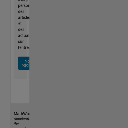
personnalisées,
des
articles
et
des
actualités
sur
l'entreprise.
Nous
rejoindre
MathWorks
Accelerating
the