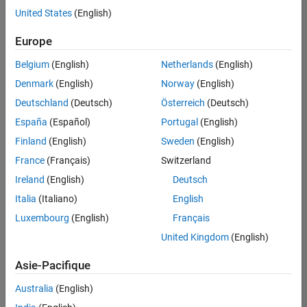
Services administratifs
offre
United States
(English)
d'emploi
disponible
Europe
correspondant
à vos
Belgium
(English)
Netherlands
(English)
critères
Denmark
(English)
Norway
(English)
de
recherche.
Deutschland
(Deutsch)
Österreich
(Deutsch)
Vous
España
(Español)
Portugal
(English)
pouvez
Finland
(English)
Sweden
(English)
élargir
France
(Français)
Switzerland
votre
recherche
Ireland
(English)
Deutsch
ou
Italia
(Italiano)
English
afficher
Luxembourg
(English)
Français
l’ensemble
des
United Kingdom
(English)
offres
Asie-Pacifique
d'emploi
.
Si
Australia
(English)
malgré