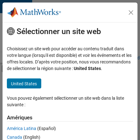
Passer au contenu
Votre
carrière
Sélectionner un site web
chez
MathWorks
Choisissez un site web pour accéder au contenu traduit dans
votre langue (lorsqu'il est disponible) et voir les événements et les
Accueil
Explorer nos opportunités
Adresses de nos bureaux
Étudi
offres locales. D’après votre position, nous vous recommandons
Activer/désactiver l'affichage du menu d
de sélectionner la région suivante :
United States
.
Contenu principal
FILTRER PAR
United States
Technologies de l’information
+
6
Ventes commerciales
Vous pouvez également sélectionner un site web dans la liste
suivante :
Ventes internes
Opérations commerciales
Amériques
Équipe Business Model
Actuellement,
América Latina
(Español)
il n’y a
Ressources humaines
Canada
(English)
aucune