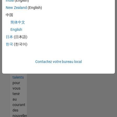
India
(English)
tout
vous
New Zealand
(English)
ne
中国
trouvez
简体中文
pas
d'offre
English
qui
日本
(日本語)
corresponde
한국
(한국어)
à vos
qualifications,
rejoignez
notre
Contactez votre bureau local
réseau
de
talents
pour
vous
tenir
au
courant
des
nouvelles