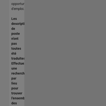
opportunités
d'emploi.
Les
descriptions
de
poste
n’ont
pas
toutes
été
traduites.
Effectuez
une
recherche
par
lieu
pour
trouver
l’ensemble
des