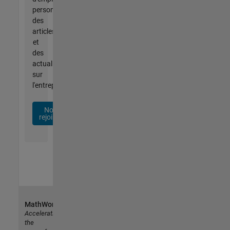
personnalisées,
des
articles
et
des
actualités
sur
l'entreprise.
Nous
rejoindre
MathWorks
Accelerating
the