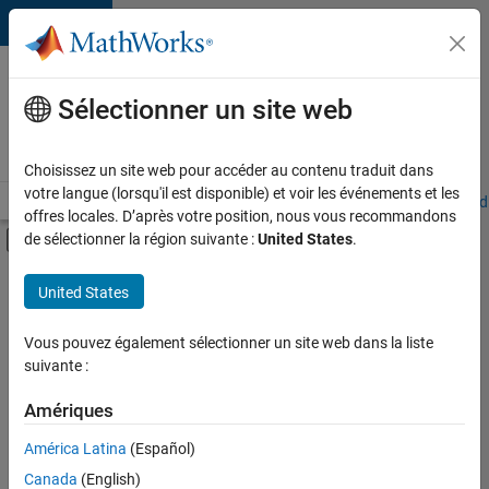
Passer au contenu
Votre
carrière
Sélectionner un site web
chez
MathWorks
Choisissez un site web pour accéder au contenu traduit dans
votre langue (lorsqu'il est disponible) et voir les événements et les
Accueil
Explorer nos opportunités
Adresses de nos bureaux
Étudi
offres locales. D’après votre position, nous vous recommandons
Activer/désactiver l'affichage du menu d
de sélectionner la région suivante :
United States
.
Contenu principal
FILTRER PAR
United States
Ventes commerciales
+
5
Ventes internes
Vous pouvez également sélectionner un site web dans la liste
suivante :
Opérations commerciales
Services marketing
Amériques
Équipe Business Model
Actuellement,
América Latina
(Español)
il n’y a
Ressources humaines
Canada
(English)
aucune