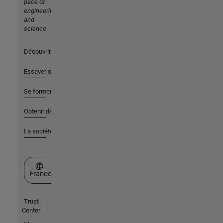
pace of
engineering
and
science
Découvrir les produits
Essayer ou acheter
Se former
Obtenir de l'aide
La société
Sélectionner un site web
France
Trust
Center