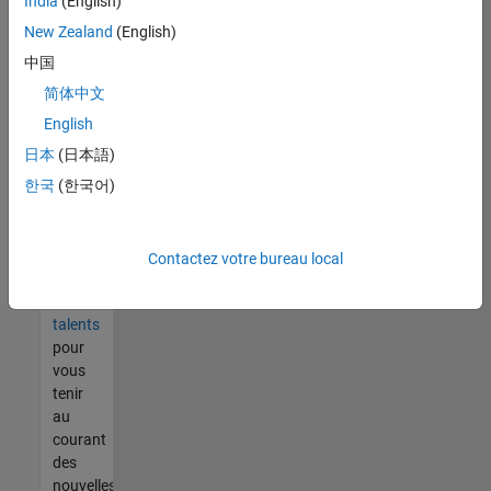
India
(English)
tout
vous
New Zealand
(English)
ne
中国
trouvez
简体中文
pas
d'offre
English
qui
日本
(日本語)
corresponde
한국
(한국어)
à vos
qualifications,
rejoignez
notre
Contactez votre bureau local
réseau
de
talents
pour
vous
tenir
au
courant
des
nouvelles