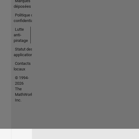
Marques
déposées
Politique de
confidentialité
Lutte
anti-
piratage
Statut des
applications
Contacts
locaux
© 1994-
2026
The
MathWorks,
Inc.