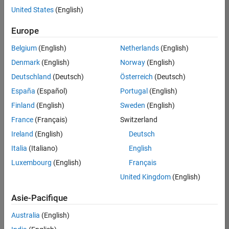
offre
United States
(English)
d'emploi
disponible
Europe
correspondant
à vos
Belgium
(English)
Netherlands
(English)
critères
Denmark
(English)
Norway
(English)
de
recherche.
Deutschland
(Deutsch)
Österreich
(Deutsch)
Vous
España
(Español)
Portugal
(English)
pouvez
Finland
(English)
Sweden
(English)
élargir
France
(Français)
Switzerland
votre
recherche
Ireland
(English)
Deutsch
ou
Italia
(Italiano)
English
afficher
Luxembourg
(English)
Français
l’ensemble
des
United Kingdom
(English)
offres
Asie-Pacifique
d'emploi
.
Si
Australia
(English)
malgré