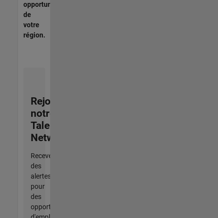
opportunités
de
votre
région.
Rejoignez
notre
Talent
Network
Recevez
des
alertes
pour
des
opportunités
d'emploi