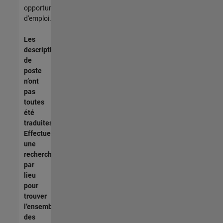
opportunités
d'emploi.
Les
descriptions
de
poste
n’ont
pas
toutes
été
traduites.
Effectuez
une
recherche
par
lieu
pour
trouver
l’ensemble
des