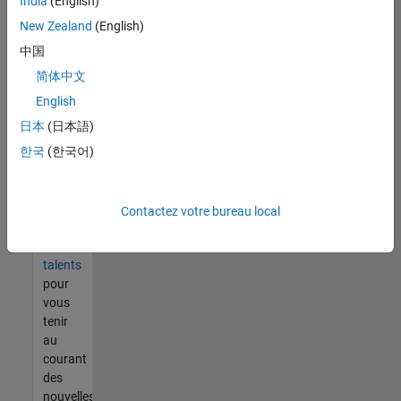
India
(English)
tout
vous
New Zealand
(English)
ne
中国
trouvez
简体中文
pas
d'offre
English
qui
日本
(日本語)
corresponde
한국
(한국어)
à vos
qualifications,
rejoignez
notre
Contactez votre bureau local
réseau
de
talents
pour
vous
tenir
au
courant
des
nouvelles