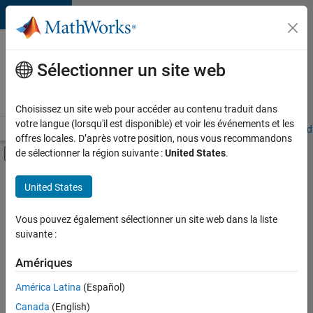
Passer au contenu
Votre
carrière
Sélectionner un site web
chez
MathWorks
Choisissez un site web pour accéder au contenu traduit dans
votre langue (lorsqu'il est disponible) et voir les événements et les
Accueil
Explorer nos opportunités
Adresses de nos bureaux
Étudi
offres locales. D’après votre position, nous vous recommandons
Activer/désactiver l'affichage du menu d
de sélectionner la région suivante :
United States
.
Contenu principal
FILTRER PAR
United States
Technologies de l’information
+
5
Ventes pour l'éducation
Vous pouvez également sélectionner un site web dans la liste
suivante :
Communication marketing
Services marketing
Amériques
Équipe Business Model
Actuellement,
América Latina
(Español)
il n’y a
Juridique
Canada
(English)
aucune