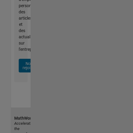
personnalisées,
des
articles
et
des
actualités
sur
l'entreprise.
Nous
rejoindre
MathWorks
Accelerating
the