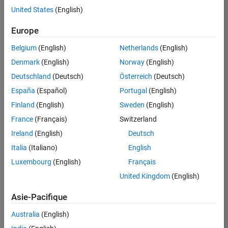
offre
United States
(English)
d'emploi
disponible
Europe
correspondant
à vos
Belgium
(English)
Netherlands
(English)
critères
Denmark
(English)
Norway
(English)
de
recherche.
Deutschland
(Deutsch)
Österreich
(Deutsch)
Vous
España
(Español)
Portugal
(English)
pouvez
Finland
(English)
Sweden
(English)
élargir
France
(Français)
Switzerland
votre
recherche
Ireland
(English)
Deutsch
ou
Italia
(Italiano)
English
afficher
Luxembourg
(English)
Français
l’ensemble
des
United Kingdom
(English)
offres
Asie-Pacifique
d'emploi
.
Si
Australia
(English)
malgré