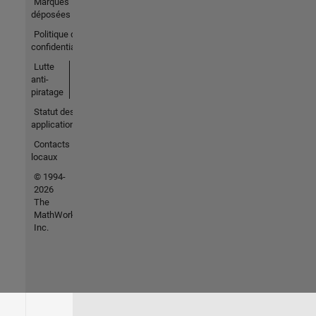
Marques
déposées
Politique de
confidentialité
Lutte
anti-
piratage
Statut des
applications
Contacts
locaux
© 1994-
2026
The
MathWorks,
Inc.