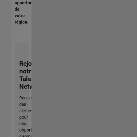
opportunités
de
votre
région.
Rejoignez
notre
Talent
Network
Recevez
des
alertes
pour
des
opportunités
d'emploi