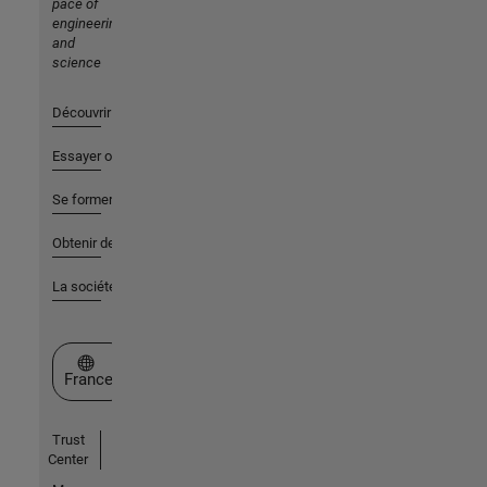
pace of
engineering
and
science
Découvrir les produits
Essayer ou acheter
Se former
Obtenir de l'aide
La société
Sélectionner un site web
France
Trust
Center