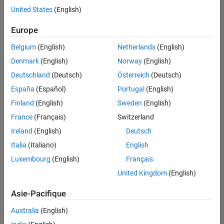
offre
United States
(English)
d'emploi
disponible
Europe
correspondant
à vos
Belgium
(English)
Netherlands
(English)
critères
Denmark
(English)
Norway
(English)
de
recherche.
Deutschland
(Deutsch)
Österreich
(Deutsch)
Vous
España
(Español)
Portugal
(English)
pouvez
Finland
(English)
Sweden
(English)
élargir
France
(Français)
Switzerland
votre
recherche
Ireland
(English)
Deutsch
ou
Italia
(Italiano)
English
afficher
Luxembourg
(English)
Français
l’ensemble
des
United Kingdom
(English)
offres
Asie-Pacifique
d'emploi
.
Si
Australia
(English)
malgré