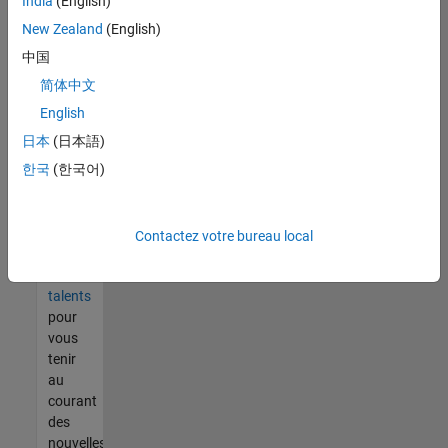
India
(English)
tout
vous
New Zealand
(English)
ne
中国
trouvez
简体中文
pas
d'offre
English
qui
日本
(日本語)
corresponde
한국
(한국어)
à vos
qualifications,
rejoignez
notre
Contactez votre bureau local
réseau
de
talents
pour
vous
tenir
au
courant
des
nouvelles