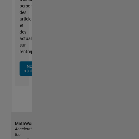
personnalisées,
des
articles
et
des
actualités
sur
l'entreprise.
Nous
rejoindre
MathWorks
Accelerating
the