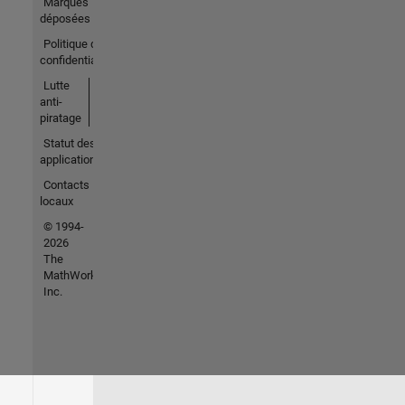
Marques
déposées
Politique de
confidentialité
Lutte
anti-
piratage
Statut des
applications
Contacts
locaux
© 1994-
2026
The
MathWorks,
Inc.