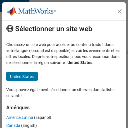
Passer au contenu
Votre
carrière
Sélectionner un site web
chez
MathWorks
Choisissez un site web pour accéder au contenu traduit dans
votre langue (lorsqu'il est disponible) et voir les événements et les
Accueil
Explorer nos opportunités
Adresses de nos bureaux
Étudi
offres locales. D’après votre position, nous vous recommandons
Activer/désactiver l'affichage du menu d
de sélectionner la région suivante :
United States
.
Contenu principal
FILTRER PAR
United States
Technologies de l’information
+
5
Ventes pour l'éducation
Vous pouvez également sélectionner un site web dans la liste
suivante :
Services marketing
Équipe Business Model
Amériques
Juridique
Actuellement,
América Latina
(Español)
il n’y a
Services administratifs
Canada
(English)
aucune