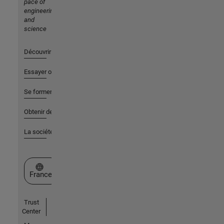
pace of
engineering
and
science
Découvrir les produits
Essayer ou acheter
Se former
Obtenir de l'aide
La société
Sélectionner un site web
France
Trust
Center