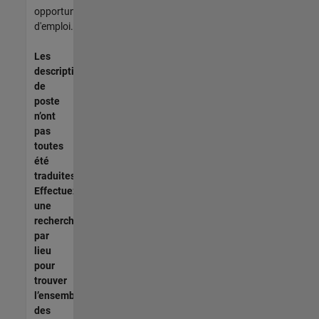
opportunités
d'emploi.
Les
descriptions
de
poste
n’ont
pas
toutes
été
traduites.
Effectuez
une
recherche
par
lieu
pour
trouver
l’ensemble
des