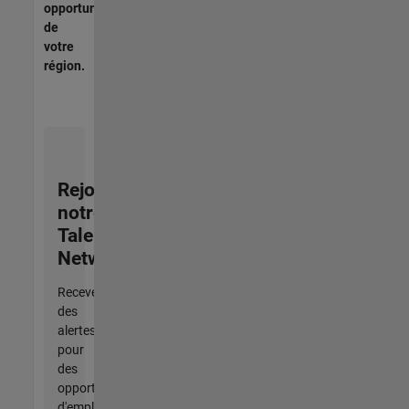
opportunités
de
votre
région.
Rejoignez
notre
Talent
Network
Recevez
des
alertes
pour
des
opportunités
d'emploi