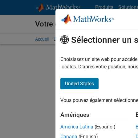
Passer au contenu
Produits
Solution
Votre carrière chez MathWorks
Sélectionner un 
Accueil
Explorer nos opportunités
Adresses de no
Choisissez un site web pour accéder 
FIL
locales. D’après votre position, no
United States
Actuell
Vous pou
Vous pouvez également sélectionner 
d'offre q
opportun
Amériques
Les desc
América Latina
(Español)
opportun
Canada
(English)