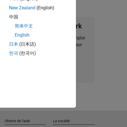
New Zealand
(English)
中国
ignez notre Talent Network
简体中文
English
des alertes pour des opportunités d'emploi
日本
(日本語)
alisées, des articles et des actualités sur
l'entreprise.
한국
(한국어)
Nous rejoindre
Obtenir de l'aide
La société