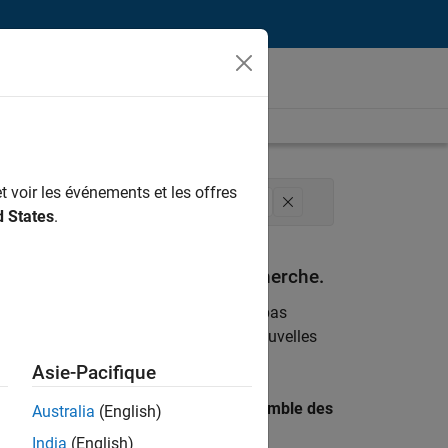
t voir les événements et les offres
e Business Model
Finances et opérations
d States
.
espondant à vos critères de recherche.
emploi
. Si malgré tout vous ne trouvez pas
ents
pour vous tenir au courant des nouvelles
Asie-Pacifique
 recherche par lieu pour trouver l’ensemble des
Australia
(English)
India
(English)