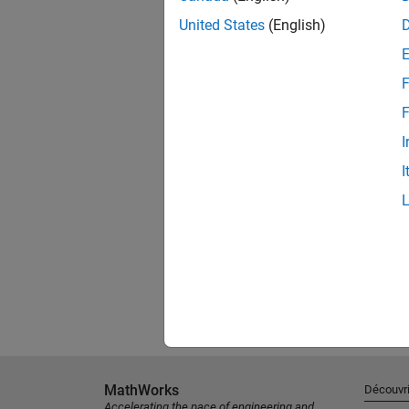
United States
(English)
F
F
I
I
MathWorks
Découvri
Accelerating the pace of engineering and