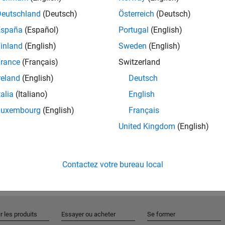
Deutschland
(Deutsch)
Österreich
(Deutsch)
España
(Español)
Portugal
(English)
Rejo
inland
(English)
Sweden
(English)
rance
(Français)
Switzerland
Recevez 
reland
(English)
Deutsch
personn
talia
(Italiano)
English
Luxembourg
(English)
Français
United Kingdom
(English)
Contactez votre bureau local
r les produits
Essayer ou acheter
Se former