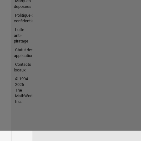
Marques
déposées
Politique de
confidentialité
Lutte
anti-
piratage
Statut des
applications
Contacts
locaux
© 1994-
2026
The
MathWorks,
Inc.