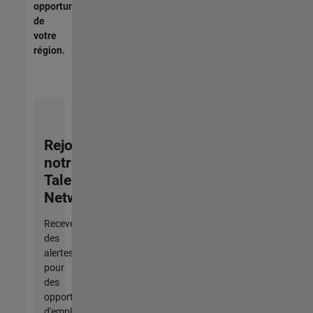
opportunités
de
votre
région.
Rejoignez
notre
Talent
Network
Recevez
des
alertes
pour
des
opportunités
d'emploi