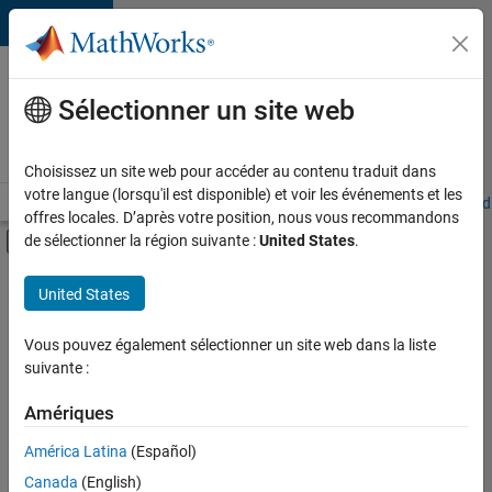
Passer au contenu
Votre
carrière
Sélectionner un site web
chez
MathWorks
Choisissez un site web pour accéder au contenu traduit dans
votre langue (lorsqu'il est disponible) et voir les événements et les
Accueil
Explorer nos opportunités
Adresses de nos bureaux
Étudi
offres locales. D’après votre position, nous vous recommandons
Activer/désactiver l'affichage du menu d
de sélectionner la région suivante :
United States
.
Contenu principal
FILTRER PAR
United States
Technologies de l’information
+
4
Ventes pour l'éducation
Vous pouvez également sélectionner un site web dans la liste
suivante :
Équipe Business Model
Finances et opérations
Amériques
Juridique
Actuellement,
América Latina
(Español)
il n’y a
Canada
(English)
aucune