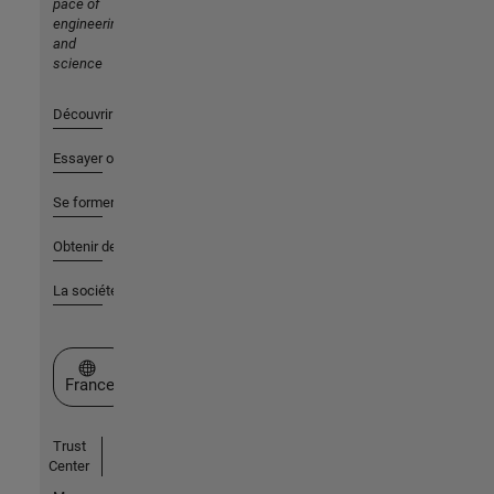
pace of
engineering
and
science
Découvrir les produits
Essayer ou acheter
Se former
Obtenir de l'aide
La société
Sélectionner un site web
France
Trust
Center