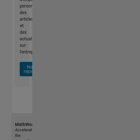
personnalisées,
des
articles
et
des
actualités
sur
l'entreprise.
Nous
rejoindre
MathWorks
Accelerating
the