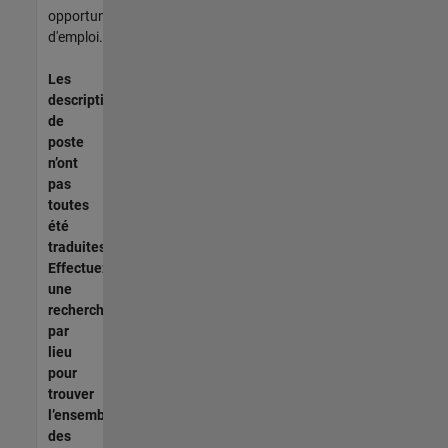
opportunités
d'emploi.
Les
descriptions
de
poste
n’ont
pas
toutes
été
traduites.
Effectuez
une
recherche
par
lieu
pour
trouver
l’ensemble
des