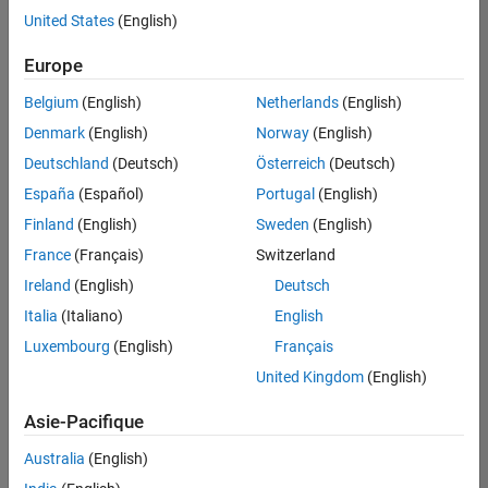
offre
United States
(English)
d'emploi
disponible
Europe
correspondant
à vos
Belgium
(English)
Netherlands
(English)
critères
Denmark
(English)
Norway
(English)
de
recherche.
Deutschland
(Deutsch)
Österreich
(Deutsch)
Vous
España
(Español)
Portugal
(English)
pouvez
Finland
(English)
Sweden
(English)
élargir
France
(Français)
Switzerland
votre
recherche
Ireland
(English)
Deutsch
ou
Italia
(Italiano)
English
afficher
Luxembourg
(English)
Français
l’ensemble
des
United Kingdom
(English)
offres
Asie-Pacifique
d'emploi
.
Si
Australia
(English)
malgré