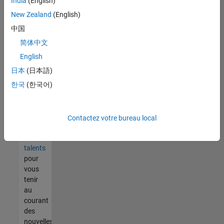
India
(English)
tout
vous
New Zealand
(English)
ne
中国
trouvez
简体中文
pas
d'offre
English
qui
日本
(日本語)
corresponde
한국
(한국어)
à vos
qualifications,
rejoignez
notre
Contactez votre bureau local
réseau
de
talents
pour
vous
tenir
au
courant
des
nouvelles