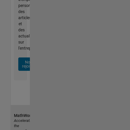
personnalisées,
des
articles
et
des
actualités
sur
l'entreprise.
Nous
rejoindre
MathWorks
Accelerating
the