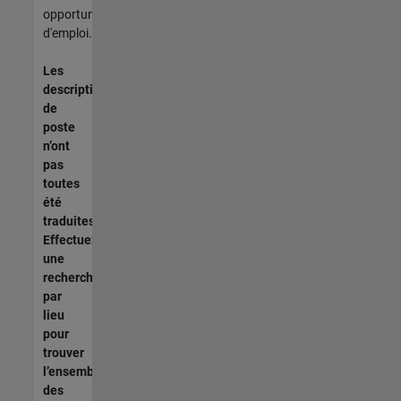
opportunités
d'emploi.
Les
descriptions
de
poste
n’ont
pas
toutes
été
traduites.
Effectuez
une
recherche
par
lieu
pour
trouver
l’ensemble
des