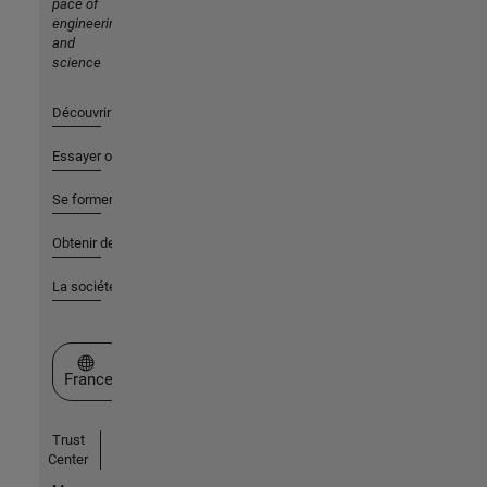
pace of
engineering
and
science
Découvrir les produits
Essayer ou acheter
Se former
Obtenir de l'aide
La société
Sélectionner un site web
France
Trust
Center