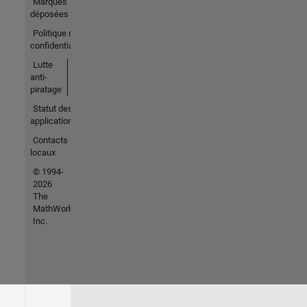
Marques
déposées
Politique de
confidentialité
Lutte
anti-
piratage
Statut des
applications
Contacts
locaux
© 1994-
2026
The
MathWorks,
Inc.