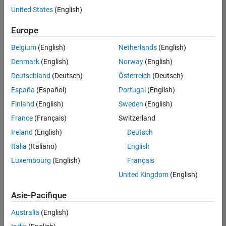
offre
United States
(English)
d'emploi
disponible
Europe
correspondant
à vos
Belgium
(English)
Netherlands
(English)
critères
Denmark
(English)
Norway
(English)
de
recherche.
Deutschland
(Deutsch)
Österreich
(Deutsch)
Vous
España
(Español)
Portugal
(English)
pouvez
Finland
(English)
Sweden
(English)
élargir
France
(Français)
Switzerland
votre
recherche
Ireland
(English)
Deutsch
ou
Italia
(Italiano)
English
afficher
Luxembourg
(English)
Français
l’ensemble
des
United Kingdom
(English)
offres
Asie-Pacifique
d'emploi
.
Si
Australia
(English)
malgré