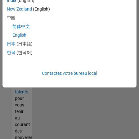
India
(English)
tout
vous
New Zealand
(English)
ne
中国
trouvez
简体中文
pas
d'offre
English
qui
日本
(日本語)
corresponde
한국
(한국어)
à vos
qualifications,
rejoignez
notre
Contactez votre bureau local
réseau
de
talents
pour
vous
tenir
au
courant
des
nouvelles