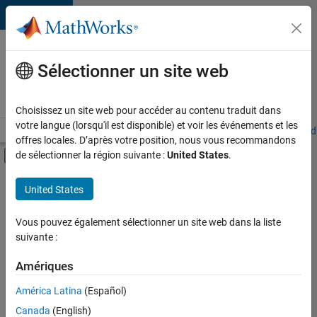
Passer au contenu
Votre
carrière
Sélectionner un site web
chez
MathWorks
Choisissez un site web pour accéder au contenu traduit dans
votre langue (lorsqu'il est disponible) et voir les événements et les
Accueil
Explorer nos opportunités
Adresses de nos bureaux
Étudi
offres locales. D’après votre position, nous vous recommandons
Activer/désactiver l'affichage du menu d
de sélectionner la région suivante :
United States
.
Contenu principal
FILTRER PAR
United States
Ventes pour l'éducation
+
5
Équipe Business Model
Vous pouvez également sélectionner un site web dans la liste
suivante :
Finances et opérations
Ressources humaines
Amériques
Juridique
Actuellement,
América Latina
(Español)
il n’y a
Services administratifs
Canada
(English)
aucune