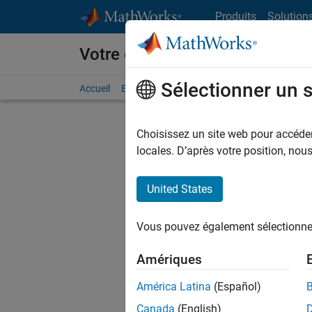
Passer au contenu
Produits
Solution
Votre carrière chez MathWorks
Sélectionner un 
Accueil
Explorer nos opportunités
Adresses de no
Choisissez un site web pour accéder 
FILTRER
locales. D’après votre position, no
United States
Actuell
Vous pou
Vous pouvez également sélectionner 
d'offre q
opportun
Amériques
Les desc
América Latina
(Español)
opportun
Canada
(English)