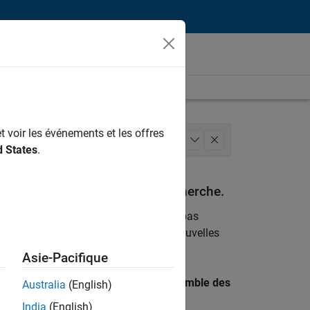
t voir les événements et les offres
Communication marketing
+
1
d States
.
espondant à vos critères de recherche.
emploi
. Si malgré tout vous ne trouvez pas
ents
pour vous tenir au courant des nouvelles
Asie-Pacifique
 recherche par lieu pour trouver l’ensemble des
Australia
(English)
India
(English)