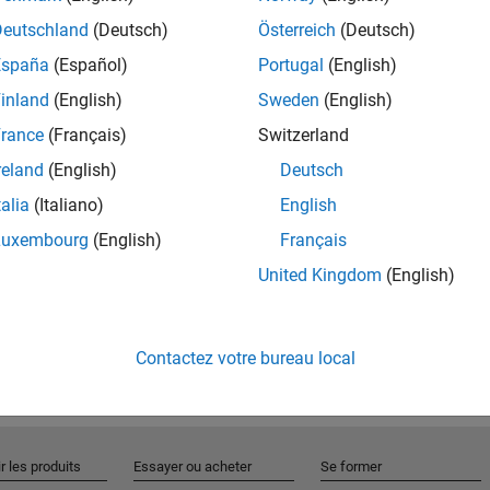
Deutschland
(Deutsch)
Österreich
(Deutsch)
España
(Español)
Portugal
(English)
Rejo
inland
(English)
Sweden
(English)
rance
(Français)
Switzerland
Recevez 
reland
(English)
Deutsch
personn
talia
(Italiano)
English
Luxembourg
(English)
Français
United Kingdom
(English)
Contactez votre bureau local
r les produits
Essayer ou acheter
Se former