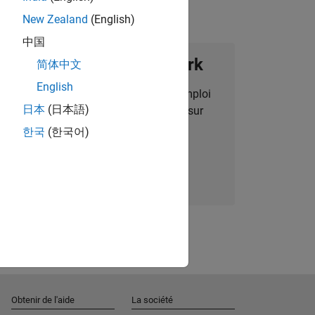
New Zealand
(English)
中国
ignez notre Talent Network
简体中文
English
des alertes pour des opportunités d'emploi
日本
(日本語)
alisées, des articles et des actualités sur
l'entreprise.
한국
(한국어)
Nous rejoindre
Obtenir de l'aide
La société