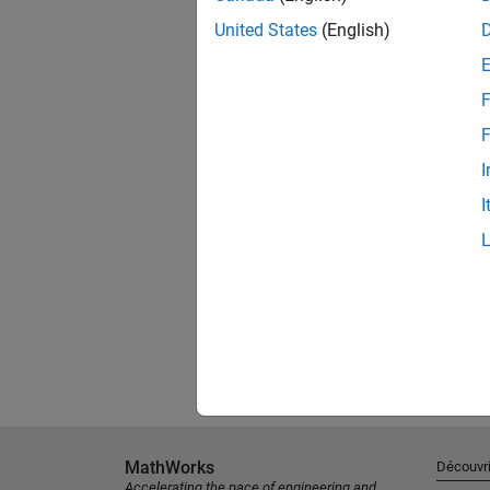
United States
(English)
F
F
I
I
MathWorks
Découvri
Accelerating the pace of engineering and