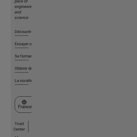
pace of
engineering
and
science
Découvrir les produits
Essayer ou acheter
Se former
Obtenir de l'aide
La société
Sélectionner un site web
France
Trust
Center