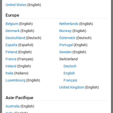
Juridique
offre
United States
(English)
d'emploi
disponible
Europe
correspondant
à vos
Belgium
(English)
Netherlands
(English)
critères
Denmark
(English)
Norway
(English)
de
recherche.
Deutschland
(Deutsch)
Österreich
(Deutsch)
Vous
España
(Español)
Portugal
(English)
pouvez
Finland
(English)
Sweden
(English)
élargir
France
(Français)
Switzerland
votre
recherche
Ireland
(English)
Deutsch
ou
Italia
(Italiano)
English
afficher
Luxembourg
(English)
Français
l’ensemble
des
United Kingdom
(English)
offres
Asie-Pacifique
d'emploi
.
Si
Australia
(English)
malgré