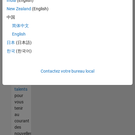
India
(English)
tout
vous
New Zealand
(English)
ne
中国
trouvez
简体中文
pas
d'offre
English
qui
日本
(日本語)
corresponde
한국
(한국어)
à vos
qualifications,
rejoignez
notre
Contactez votre bureau local
réseau
de
talents
pour
vous
tenir
au
courant
des
nouvelles