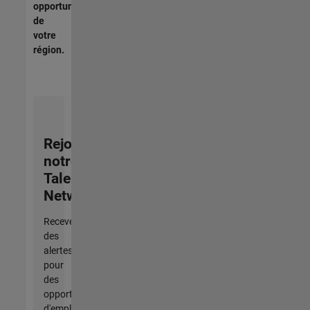
opportunités
de
votre
région.
Rejoignez
notre
Talent
Network
Recevez
des
alertes
pour
des
opportunités
d'emploi