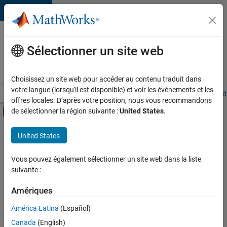
Passer au contenu
Votre
carrière
Sélectionner un site web
chez
MathWorks
Choisissez un site web pour accéder au contenu traduit dans
votre langue (lorsqu'il est disponible) et voir les événements et les
Accueil
Explorer nos opportunités
Adresses de nos bureaux
Étudi
offres locales. D’après votre position, nous vous recommandons
Activer/désactiver l'affichage du menu d
de sélectionner la région suivante :
United States
.
Contenu principal
FILTRER PAR
United States
Technologies de l’information
+
6
Support client
Vous pouvez également sélectionner un site web dans la liste
suivante :
Opérations commerciales
Communication marketing
Amériques
Services marketing
Actuellement,
América Latina
(Español)
il n’y a
Équipe Business Model
Canada
(English)
aucune