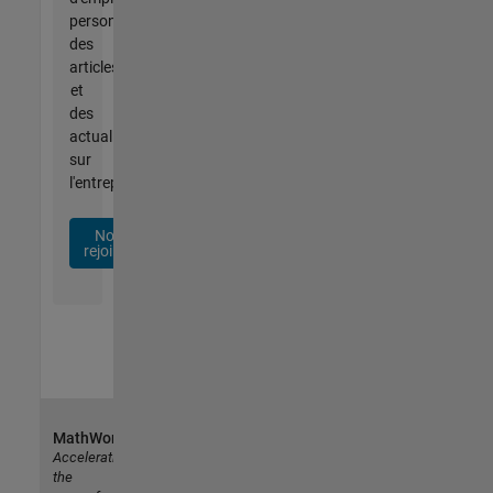
personnalisées,
des
articles
et
des
actualités
sur
l'entreprise.
Nous
rejoindre
MathWorks
Accelerating
the