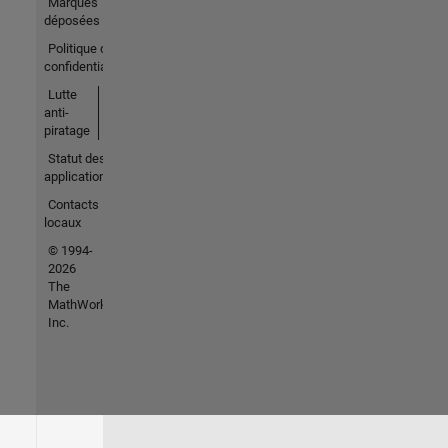
Marques
déposées
Politique de
confidentialité
Lutte
anti-
piratage
Statut des
applications
Contacts
locaux
© 1994-
2026
The
MathWorks,
Inc.