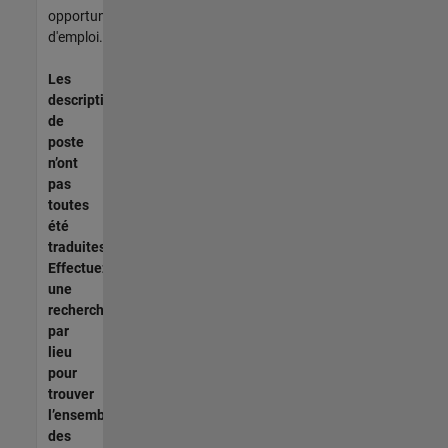
opportunités
d'emploi.
Les
descriptions
de
poste
n’ont
pas
toutes
été
traduites.
Effectuez
une
recherche
par
lieu
pour
trouver
l’ensemble
des