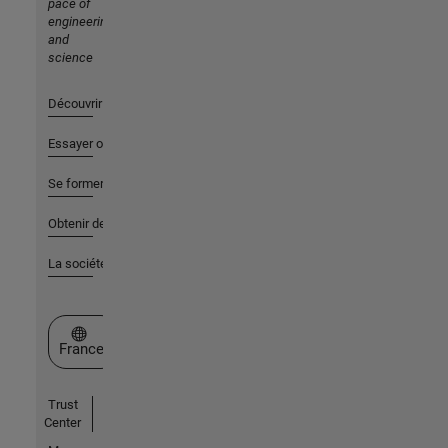
pace of
engineering
and
science
Découvrir les produits
Essayer ou acheter
Se former
Obtenir de l'aide
La société
Sélectionner un site web
France
Trust
Center