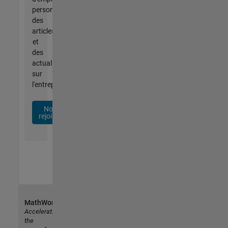
personnalisées,
des
articles
et
des
actualités
sur
l'entreprise.
Nous
rejoindre
MathWorks
Accelerating
the