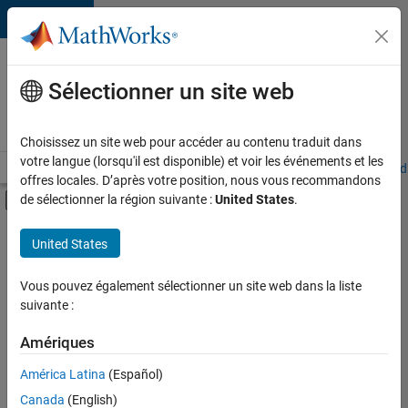
Passer au contenu
Votre
carrière
Sélectionner un site web
chez
MathWorks
Choisissez un site web pour accéder au contenu traduit dans
votre langue (lorsqu'il est disponible) et voir les événements et les
Accueil
Explorer nos opportunités
Adresses de nos bureaux
Étudi
offres locales. D’après votre position, nous vous recommandons
Activer/désactiver l'affichage du menu d
de sélectionner la région suivante :
United States
.
Contenu principal
FILTRER PAR
United States
Support client
+
5
Ventes pour l'éducation
Vous pouvez également sélectionner un site web dans la liste
suivante :
Ventes internes
Communication marketing
Amériques
Équipe Business Model
Actuellement,
América Latina
(Español)
il n’y a
Juridique
Canada
(English)
aucune