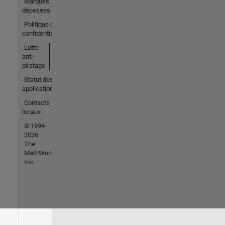
Marques
déposées
Politique de
confidentialité
Lutte
anti-
piratage
Statut des
applications
Contacts
locaux
© 1994-
2026
The
MathWorks,
Inc.