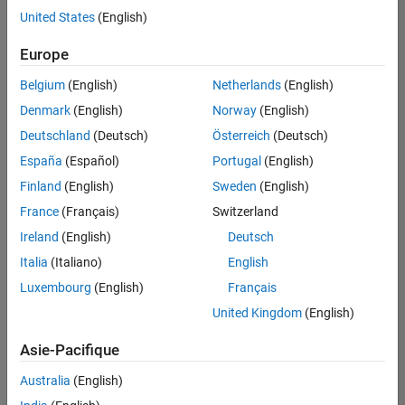
offre
United States
(English)
d'emploi
disponible
Europe
correspondant
à vos
Belgium
(English)
Netherlands
(English)
critères
Denmark
(English)
Norway
(English)
de
recherche.
Deutschland
(Deutsch)
Österreich
(Deutsch)
Vous
España
(Español)
Portugal
(English)
pouvez
Finland
(English)
Sweden
(English)
élargir
France
(Français)
Switzerland
votre
recherche
Ireland
(English)
Deutsch
ou
Italia
(Italiano)
English
afficher
Luxembourg
(English)
Français
l’ensemble
des
United Kingdom
(English)
offres
Asie-Pacifique
d'emploi
.
Si
Australia
(English)
malgré