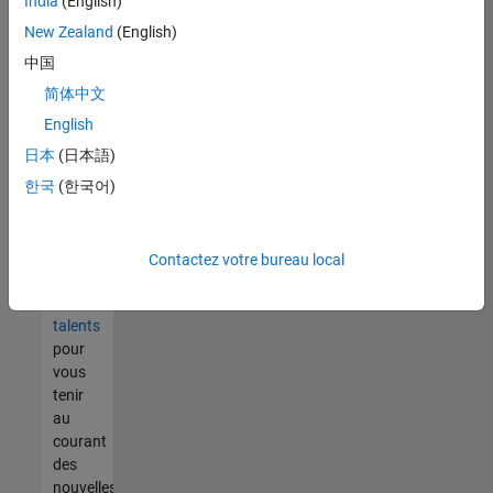
India
(English)
tout
vous
New Zealand
(English)
ne
中国
trouvez
简体中文
pas
d'offre
English
qui
日本
(日本語)
corresponde
한국
(한국어)
à vos
qualifications,
rejoignez
notre
Contactez votre bureau local
réseau
de
talents
pour
vous
tenir
au
courant
des
nouvelles