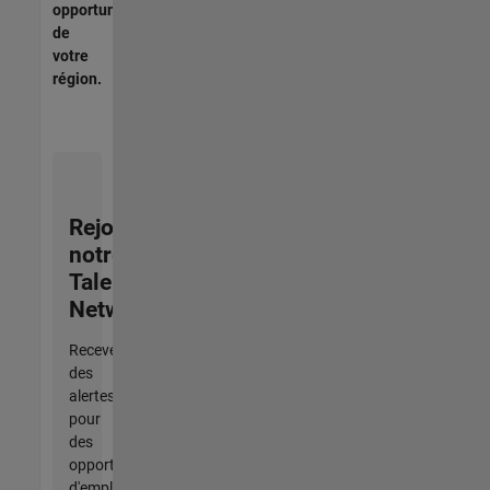
opportunités
de
votre
région.
Rejoignez
notre
Talent
Network
Recevez
des
alertes
pour
des
opportunités
d'emploi