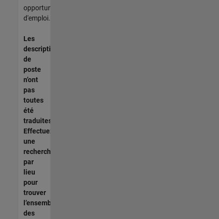
opportunités
d'emploi.
Les
descriptions
de
poste
n’ont
pas
toutes
été
traduites.
Effectuez
une
recherche
par
lieu
pour
trouver
l’ensemble
des