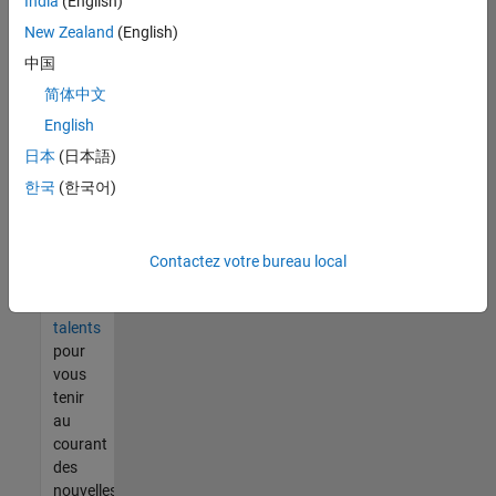
India
(English)
tout
vous
New Zealand
(English)
ne
中国
trouvez
简体中文
pas
d'offre
English
qui
日本
(日本語)
corresponde
한국
(한국어)
à vos
qualifications,
rejoignez
notre
Contactez votre bureau local
réseau
de
talents
pour
vous
tenir
au
courant
des
nouvelles