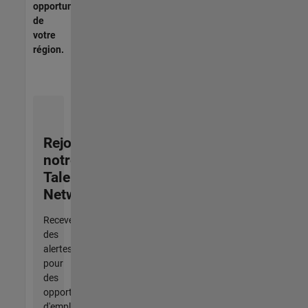
opportunités
de
votre
région.
Rejoignez
notre
Talent
Network
Recevez
des
alertes
pour
des
opportunités
d'emploi