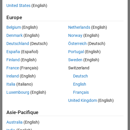
Équipe Business Model
offre
United States
(English)
d'emploi
Ressources humaines
disponible
Europe
correspondant
Juridique
à vos
Belgium
(English)
Netherlands
(English)
Services administratifs
critères
Denmark
(English)
Norway
(English)
de
recherche.
Deutschland
(Deutsch)
Österreich
(Deutsch)
Vous
España
(Español)
Portugal
(English)
pouvez
Finland
(English)
Sweden
(English)
élargir
France
(Français)
Switzerland
votre
recherche
Ireland
(English)
Deutsch
ou
Italia
(Italiano)
English
afficher
Luxembourg
(English)
Français
l’ensemble
des
United Kingdom
(English)
offres
Asie-Pacifique
d'emploi
.
Si
Australia
(English)
malgré