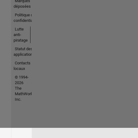
Marques
déposées
Politique de
confidentialité
Lutte
anti-
piratage
Statut des
applications
Contacts
locaux
© 1994-
2026
The
MathWorks,
Inc.