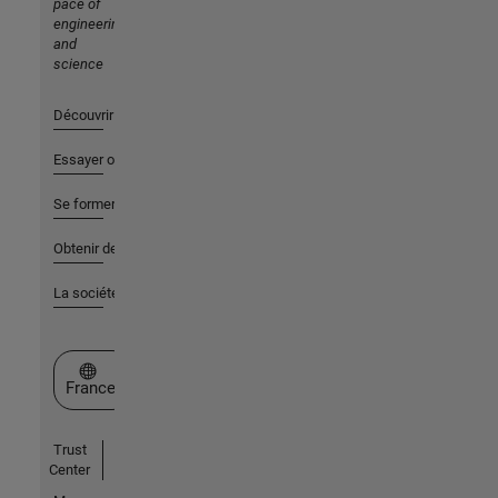
pace of
engineering
and
science
Découvrir les produits
Essayer ou acheter
Se former
Obtenir de l'aide
La société
Sélectionner un site web
France
Trust
Center