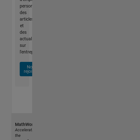
personnalisées,
des
articles
et
des
actualités
sur
l'entreprise.
Nous
rejoindre
MathWorks
Accelerating
the