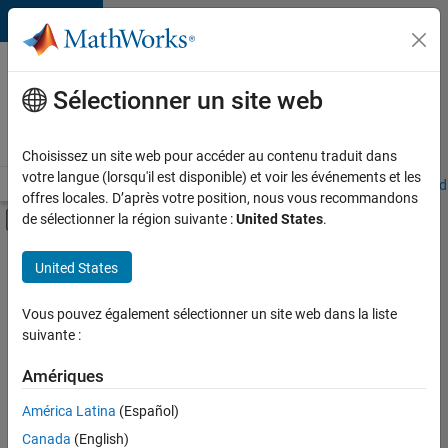
Passer au contenu
Votre
carrière
Sélectionner un site web
chez
MathWorks
Choisissez un site web pour accéder au contenu traduit dans
votre langue (lorsqu'il est disponible) et voir les événements et les
Accueil
Explorer nos opportunités
Adresses de nos bureaux
Étudi
offres locales. D’après votre position, nous vous recommandons
Activer/désactiver l'affichage du menu d
de sélectionner la région suivante :
United States
.
Contenu principal
FILTRER PAR
United States
Technologies de l’information
+
9
Support client
Vous pouvez également sélectionner un site web dans la liste
suivante :
Ventes pour l'éducation
Ventes internes
Amériques
Opérations commerciales
Actuellement,
América Latina
(Español)
il n’y a
Communication marketing
Canada
(English)
aucune