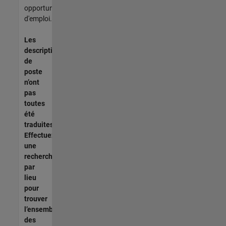
opportunités
d'emploi.
Les
descriptions
de
poste
n’ont
pas
toutes
été
traduites.
Effectuez
une
recherche
par
lieu
pour
trouver
l’ensemble
des