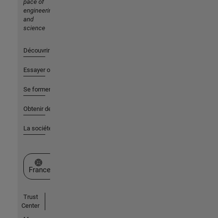
pace of
engineering
and
science
Découvrir les produits
Essayer ou acheter
Se former
Obtenir de l'aide
La société
Sélectionner un site web
France
Trust
Center