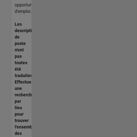
opportunités
d'emploi.
Les
descriptions
de
poste
n’ont
pas
toutes
été
traduites.
Effectuez
une
recherche
par
lieu
pour
trouver
l’ensemble
des