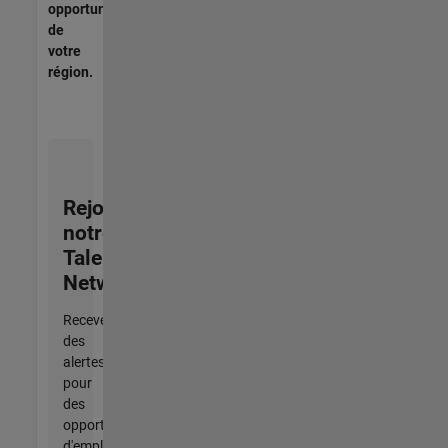
opportunités
de
votre
région.
Rejoignez
notre
Talent
Network
Recevez
des
alertes
pour
des
opportunités
d'emploi