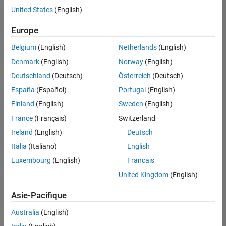
offre
United States
(English)
d'emploi
disponible
Europe
correspondant
à vos
Belgium
(English)
Netherlands
(English)
critères
Denmark
(English)
Norway
(English)
de
recherche.
Deutschland
(Deutsch)
Österreich
(Deutsch)
Vous
España
(Español)
Portugal
(English)
pouvez
Finland
(English)
Sweden
(English)
élargir
France
(Français)
Switzerland
votre
recherche
Ireland
(English)
Deutsch
ou
Italia
(Italiano)
English
afficher
Luxembourg
(English)
Français
l’ensemble
des
United Kingdom
(English)
offres
Asie-Pacifique
d'emploi
.
Si
Australia
(English)
malgré