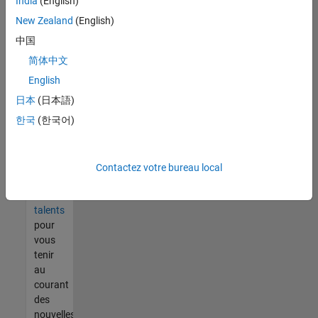
India
(English)
tout
vous
New Zealand
(English)
ne
中国
trouvez
简体中文
pas
d'offre
English
qui
日本
(日本語)
corresponde
한국
(한국어)
à vos
qualifications,
rejoignez
notre
Contactez votre bureau local
réseau
de
talents
pour
vous
tenir
au
courant
des
nouvelles