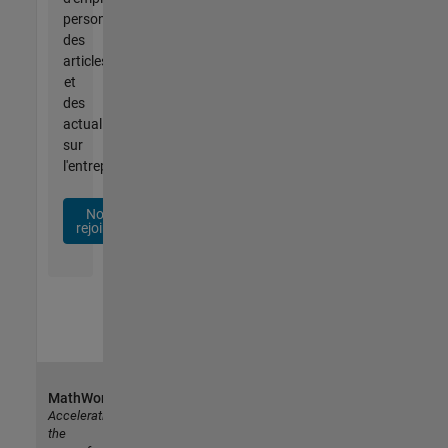
personnalisées,
des
articles
et
des
actualités
sur
l'entreprise.
Nous
rejoindre
MathWorks
Accelerating
the