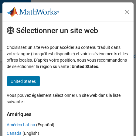
Passer au contenu
Votre
carrière
Sélectionner un site web
chez
MathWorks
Choisissez un site web pour accéder au contenu traduit dans
votre langue (lorsqu'il est disponible) et voir les événements et les
Accueil
Explorer nos opportunités
Adresses de nos bureaux
Étudi
offres locales. D’après votre position, nous vous recommandons
Activer/désactiver l'affichage du menu d
de sélectionner la région suivante :
United States
.
Contenu principal
FILTRER PAR
United States
Support client
+
4
Communication marketing
Vous pouvez également sélectionner un site web dans la liste
suivante :
Équipe Business Model
Finances et opérations
Amériques
Services administratifs
Actuellement,
América Latina
(Español)
il n’y a
Canada
(English)
aucune