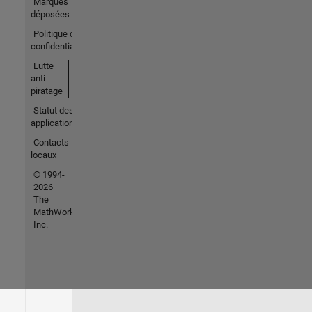
Marques
déposées
Politique de
confidentialité
Lutte
anti-
piratage
Statut des
applications
Contacts
locaux
© 1994-
2026
The
MathWorks,
Inc.