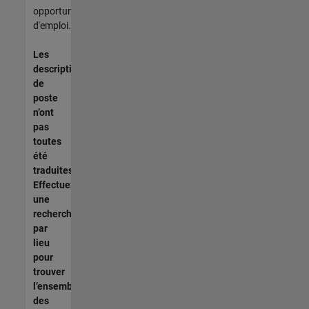
opportunités
d'emploi.
Les
descriptions
de
poste
n’ont
pas
toutes
été
traduites.
Effectuez
une
recherche
par
lieu
pour
trouver
l’ensemble
des