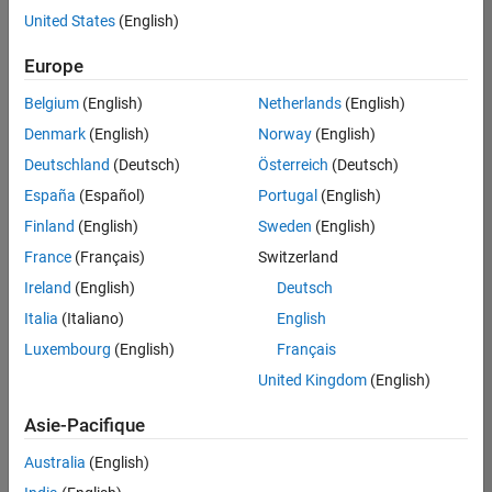
offre
United States
(English)
d'emploi
disponible
Europe
correspondant
à vos
Belgium
(English)
Netherlands
(English)
critères
Denmark
(English)
Norway
(English)
de
recherche.
Deutschland
(Deutsch)
Österreich
(Deutsch)
Vous
España
(Español)
Portugal
(English)
pouvez
Finland
(English)
Sweden
(English)
élargir
France
(Français)
Switzerland
votre
recherche
Ireland
(English)
Deutsch
ou
Italia
(Italiano)
English
afficher
Luxembourg
(English)
Français
l’ensemble
des
United Kingdom
(English)
offres
Asie-Pacifique
d'emploi
.
Si
Australia
(English)
malgré