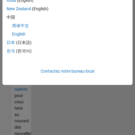
India
(English)
tout
vous
New Zealand
(English)
ne
中国
trouvez
简体中文
pas
d'offre
English
qui
日本
(日本語)
corresponde
한국
(한국어)
à vos
qualifications,
rejoignez
notre
Contactez votre bureau local
réseau
de
talents
pour
vous
tenir
au
courant
des
nouvelles