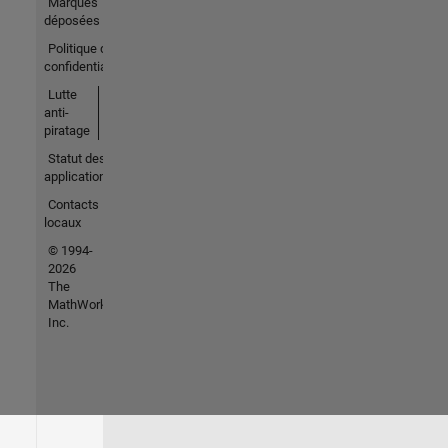
Marques
déposées
Politique de
confidentialité
Lutte
anti-
piratage
Statut des
applications
Contacts
locaux
© 1994-
2026
The
MathWorks,
Inc.