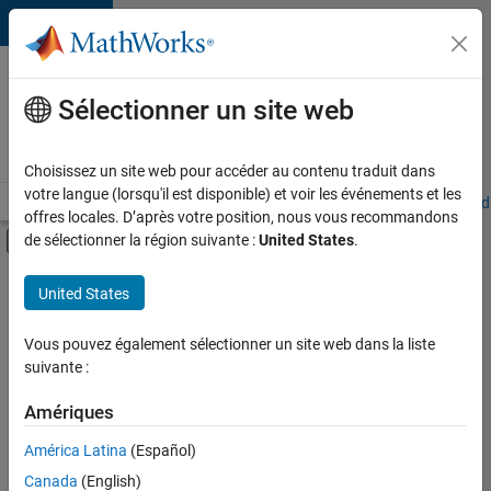
Passer au contenu
Votre
carrière
Sélectionner un site web
chez
MathWorks
Choisissez un site web pour accéder au contenu traduit dans
votre langue (lorsqu'il est disponible) et voir les événements et les
Accueil
Explorer nos opportunités
Adresses de nos bureaux
Étudi
offres locales. D’après votre position, nous vous recommandons
Activer/désactiver l'affichage du menu d
de sélectionner la région suivante :
United States
.
Contenu principal
FILTRER PAR
United States
Technologies de l’information
+
5
Support client
Vous pouvez également sélectionner un site web dans la liste
suivante :
Communication marketing
Équipe Business Model
Amériques
Finances et opérations
Actuellement,
América Latina
(Español)
il n’y a
Ressources humaines
Canada
(English)
aucune