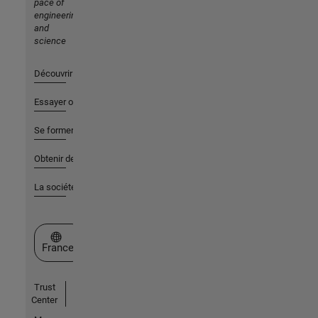
pace of
engineering
and
science
Découvrir les produits
Essayer ou acheter
Se former
Obtenir de l'aide
La société
Sélectionner un site web
France
Trust
Center