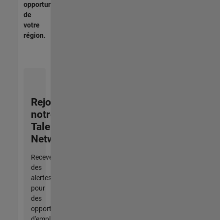
opportunités
de
votre
région.
Rejoignez
notre
Talent
Network
Recevez
des
alertes
pour
des
opportunités
d'emploi