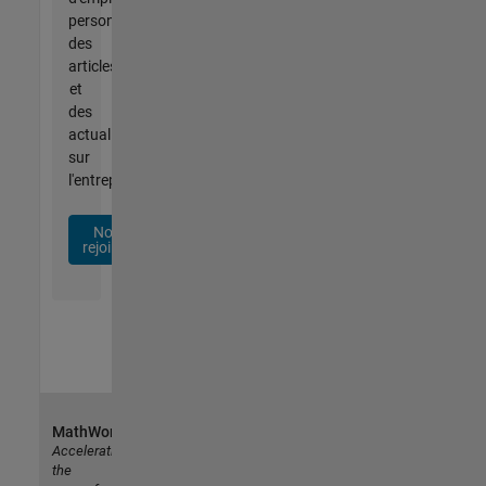
personnalisées,
des
articles
et
des
actualités
sur
l'entreprise.
Nous
rejoindre
MathWorks
Accelerating
the