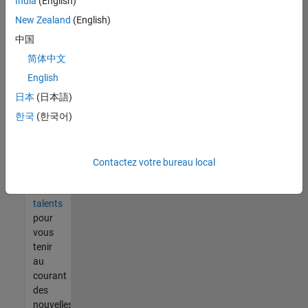
India
(English)
tout
vous
New Zealand
(English)
ne
中国
trouvez
简体中文
pas
d'offre
English
qui
日本
(日本語)
corresponde
한국
(한국어)
à vos
qualifications,
rejoignez
notre
Contactez votre bureau local
réseau
de
talents
pour
vous
tenir
au
courant
des
nouvelles