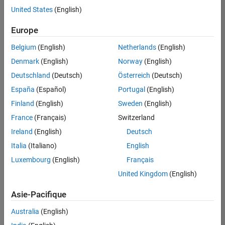
offre
United States
(English)
d'emploi
disponible
Europe
correspondant
à vos
Belgium
(English)
Netherlands
(English)
critères
Denmark
(English)
Norway
(English)
de
recherche.
Deutschland
(Deutsch)
Österreich
(Deutsch)
Vous
España
(Español)
Portugal
(English)
pouvez
Finland
(English)
Sweden
(English)
élargir
France
(Français)
Switzerland
votre
recherche
Ireland
(English)
Deutsch
ou
Italia
(Italiano)
English
afficher
Luxembourg
(English)
Français
l’ensemble
des
United Kingdom
(English)
offres
Asie-Pacifique
d'emploi
.
Si
Australia
(English)
malgré