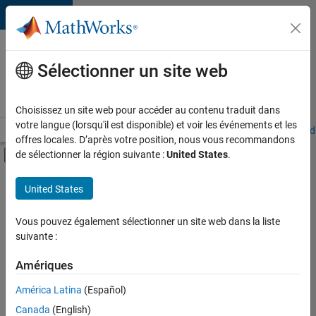
Passer au contenu
Votre
carrière
Sélectionner un site web
chez
MathWorks
Choisissez un site web pour accéder au contenu traduit dans
votre langue (lorsqu'il est disponible) et voir les événements et les
Accueil
Explorer nos opportunités
Adresses de nos bureaux
Étudi
offres locales. D’après votre position, nous vous recommandons
Activer/désactiver l'affichage du menu d
de sélectionner la région suivante :
United States
.
Contenu principal
FILTRER PAR
United States
Services marketing
+
3
Équipe Business Model
Vous pouvez également sélectionner un site web dans la liste
suivante :
Finances et opérations
Juridique
Amériques
Actuellement,
América Latina
(Español)
il n’y a
Canada
(English)
aucune