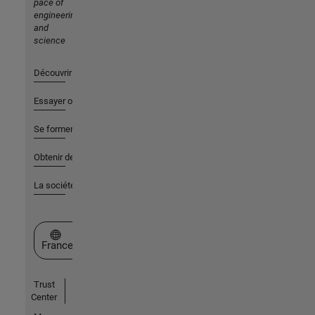
pace of
engineering
and
science
Découvrir les produits
Essayer ou acheter
Se former
Obtenir de l'aide
La société
Sélectionner un site web
France
Trust
Center