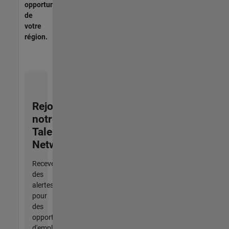
opportunités
de
votre
région.
Rejoignez
notre
Talent
Network
Recevez
des
alertes
pour
des
opportunités
d'emploi