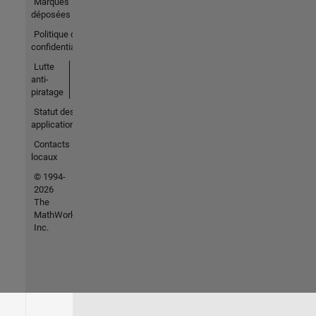
Marques
déposées
Politique de
confidentialité
Lutte
anti-
piratage
Statut des
applications
Contacts
locaux
© 1994-
2026
The
MathWorks,
Inc.