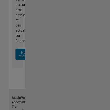
personnalisées,
des
articles
et
des
actualités
sur
l'entreprise.
Nous
rejoindre
MathWorks
Accelerating
the