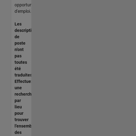
opportunités
d'emploi.
Les
descriptions
de
poste
n’ont
pas
toutes
été
traduites.
Effectuez
une
recherche
par
lieu
pour
trouver
l’ensemble
des